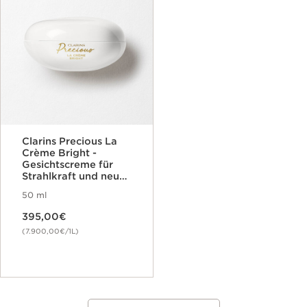
Clarins Precious La
Crème Bright -
Gesichtscreme für
Strahlkraft und neue
Vitalität
50 ml
Aktueller Preis 395,00€
395,00€
(7.900,00€/1L)
Produkte vergleichen