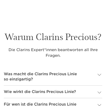
Warum Clarins Precious?
Die Clarins Expert*innen beantworten all Ihre
Fragen.
Was macht die Clarins Precious Linie
so einzigartig?
Ein exklusiver Wirkstoff zeichnet die Clarins Precious
Wie wirkt die Clarins Precious Linie?
Linie aus: der Kryoextrakt der Königin der Nacht.
Dieser hochkonzentrierte pflanzliche Aktivstoff steht
Die Clarins Precious Linie nutzt das körpereigene
im Zentrum der Clarins Precious Pflege.
Für wen ist die Clarins Precious Linie
Langlebigkeitsprotein der Haut, FOXO, um sichtbare
Die Königin der Nacht stammt ursprünglich
geeignet?
Zeichen der Hautalterung zu verlangsamen.