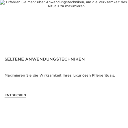
Lach- und Zornesfalten sichtbar reduziert,
die Elastizität verbessert und die Spannkraft
wiederhergestellt.
Das macht Clarins Precious so außergewöhnlich:
ein luxuriöses Ritual aus seltenen Pflanzenextrakten
und modernster Wissenschaft für sichtbar verjüngte
Haut.
SELTENE ANWENDUNGSTECHNIKEN
Maximieren Sie die Wirksamkeit Ihres luxuriösen Pflegerituals.
ENTDECKEN