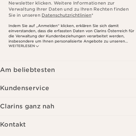
Verwaltung Ihrer Daten und zu Ihren Rechten finden
Sie in unseren
Datenschutzrichtlinien
*
Indem Sie auf „Anmelden“ klicken, erklären Sie sich damit
einverstanden, dass die erfassten Daten von Clarins Österreich für
die Verwaltung der Kundenbeziehungen verarbeitet werden,
insbesondere um Ihnen personalisierte Angebote zu unseren
WEITERLESEN
Produkten und Dienstleistungen entsprechend Ihrem
Kaufverhalten, Ihren Gewohnheiten und/oder Ihren Interessen
zuzusenden, auch durch Anzeige in sozialen Netzwerken und auf
Websites Dritter, sowie für analytische Zwecke.
Am beliebtesten
Kundenservice
Clarins ganz nah
Kontakt