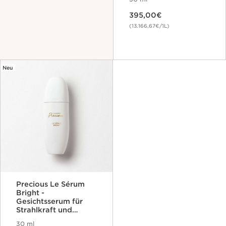
395,00€
(13.166,67€/1L)
Neu
Precious Le Sérum
Bright -
Gesichtsserum für
Strahlkraft und
gleichmäßigen Teint
30 ml
Aktueller Preis 395,00€