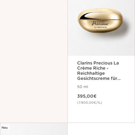
Clarins Precious La
Crème Riche -
Reichhaltige
Gesichtscreme für
neue Vitalität
50 ml
Aktueller Preis 395,00€
395,00€
(7.900,00€/1L)
Neu