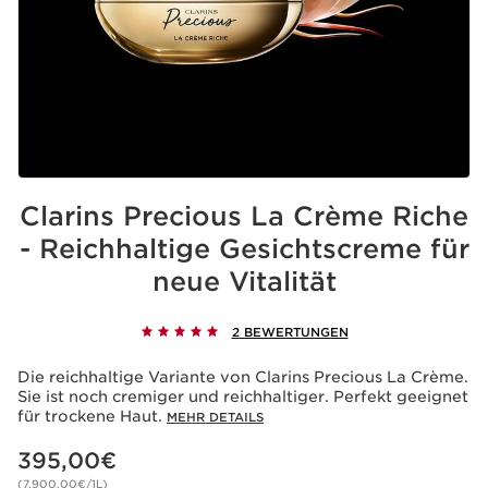
Clarins Precious La Crème Riche
- Reichhaltige Gesichtscreme für
neue Vitalität
2 BEWERTUNGEN
Die reichhaltige Variante von Clarins Precious La Crème.
Sie ist noch cremiger und reichhaltiger. Perfekt geeignet
für trockene Haut.
MEHR DETAILS
Aktueller Preis 395,00€
395,00€
(7.900,00€/1L)