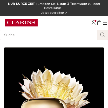
NUR KURZE ZEIT :
Erhalten Sie
6 statt 3 Testmuster
zu jeder
Bestellung!
WEITER ZUM INHALT
Jetzt zugreifen >
ZUM FOOTER GEHEN
Legende suchen