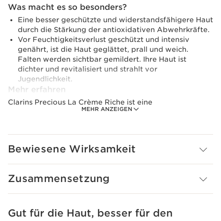
Was macht es so besonders?
Eine besser geschützte und widerstandsfähigere Haut
durch die Stärkung der antioxidativen Abwehrkräfte.
Vor Feuchtigkeitsverlust geschützt und intensiv
genährt, ist die Haut geglättet, prall und weich.
Falten werden sichtbar gemildert. Ihre Haut ist
dichter und revitalisiert und strahlt vor
Jugendlichkeit.
Mehr erfahren
Clarins Precious La Crème Riche ist eine
MEHR ANZEIGEN
außergewöhnliche Anti-Age Pflege, die ideal für
trockene und sehr trockene Haut ist. Sie ist cremig und
reichhaltig und umhüllt die Haut mit einem herrlichen
Wohlgefühl. Das Herzstück der Formel ist der Kryoxtrakt
Bewiesene Wirksamkeit
der Königin der Nacht mit seiner unglaublichen
Fähigkeit, die Jugendlichkeit der Haut zu bewahren.
Eine vorbeugende Anti-Aging-Wirkung, die durch ein
Zusammensetzung
Peptid-Trio mit verdichtenden und restrukturierenden
Eigenschaften verstärkt wird, um die Zeichen der Zeit zu
mildern und die Haut zu verdichten. Die einzigartige
Formel enthält Extrakte aus biologischer Goethe-
Gut für die Haut, besser für den
WEITER ZUM INHALT
Pflanzes (regt den natürlichen Feuchtigkeitshaushalt