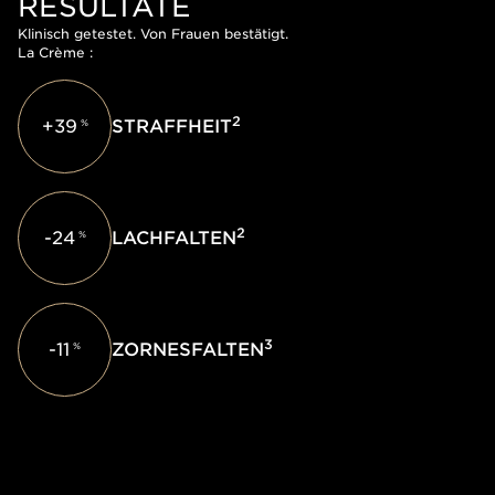
ESULTATE
Klinisch getestet. Von Frauen bestätigt.
La Crème :
2
+39
STRAFFHEIT
%
2
-24
LACHFALTEN
%
3
-11
ZORNESFALTEN
%