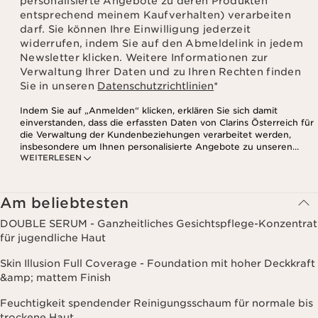
personalisierte Angebote zu deren Produkten
entsprechend meinem Kaufverhalten) verarbeiten
darf. Sie können Ihre Einwilligung jederzeit
widerrufen, indem Sie auf den Abmeldelink in jedem
Newsletter klicken. Weitere Informationen zur
Verwaltung Ihrer Daten und zu Ihren Rechten finden
Sie in unseren
Datenschutzrichtlinien
*
Indem Sie auf „Anmelden“ klicken, erklären Sie sich damit
einverstanden, dass die erfassten Daten von Clarins Österreich für
die Verwaltung der Kundenbeziehungen verarbeitet werden,
insbesondere um Ihnen personalisierte Angebote zu unseren
WEITERLESEN
Produkten und Dienstleistungen entsprechend Ihrem
Kaufverhalten, Ihren Gewohnheiten und/oder Ihren Interessen
zuzusenden, auch durch Anzeige in sozialen Netzwerken und auf
Websites Dritter, sowie für analytische Zwecke.
Am beliebtesten
DOUBLE SERUM - Ganzheitliches Gesichtspflege-Konzentrat
für jugendliche Haut
Skin Illusion Full Coverage - Foundation mit hoher Deckkraft
&amp; mattem Finish
Feuchtigkeit spendender Reinigungsschaum für normale bis
trockene Haut