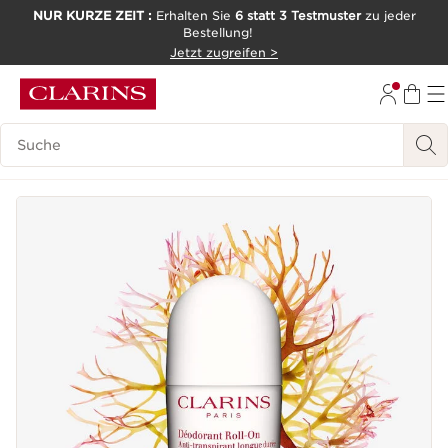
NUR KURZE ZEIT :
Erhalten Sie
6 statt 3 Testmuster
zu jeder
Bestellung!
WEITER ZUM INHALT
Jetzt zugreifen >
ZUM FOOTER GEHEN
Legende suchen