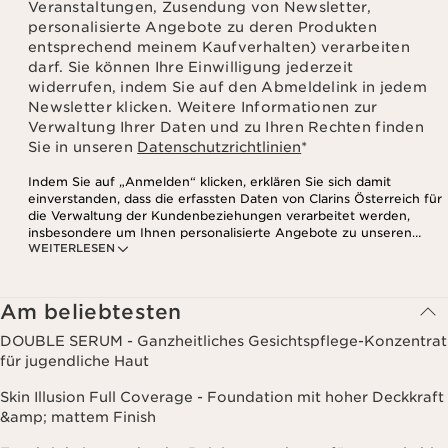
Veranstaltungen, Zusendung von Newsletter,
personalisierte Angebote zu deren Produkten
entsprechend meinem Kaufverhalten) verarbeiten
darf. Sie können Ihre Einwilligung jederzeit
widerrufen, indem Sie auf den Abmeldelink in jedem
Newsletter klicken. Weitere Informationen zur
Verwaltung Ihrer Daten und zu Ihren Rechten finden
Sie in unseren
Datenschutzrichtlinien
*
Indem Sie auf „Anmelden“ klicken, erklären Sie sich damit
einverstanden, dass die erfassten Daten von Clarins Österreich für
die Verwaltung der Kundenbeziehungen verarbeitet werden,
insbesondere um Ihnen personalisierte Angebote zu unseren
WEITERLESEN
Produkten und Dienstleistungen entsprechend Ihrem
Kaufverhalten, Ihren Gewohnheiten und/oder Ihren Interessen
zuzusenden, auch durch Anzeige in sozialen Netzwerken und auf
Websites Dritter, sowie für analytische Zwecke.
Am beliebtesten
DOUBLE SERUM - Ganzheitliches Gesichtspflege-Konzentrat
für jugendliche Haut
Skin Illusion Full Coverage - Foundation mit hoher Deckkraft
&amp; mattem Finish