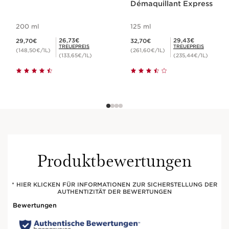
Démaquillant Express
200 ml
125 ml
Aktueller Preis 29,70€
Aktueller Preis 32,70€
Mitgliederpreis 26,73€
Mitgliederpreis 29,43€
26,73€
29,43€
29,70€
32,70€
TREUEPREIS
TREUEPREIS
(148,50€/1L)
(261,60€/1L)
(133,65€/1L)
(235,44€/1L)
Produktbewertungen
* HIER KLICKEN FÜR INFORMATIONEN ZUR SICHERSTELLUNG DER
AUTHENTIZITÄT DER BEWERTUNGEN