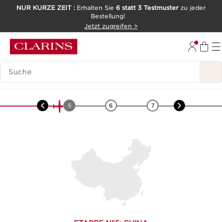
NUR KURZE ZEIT :
Erhalten Sie
6 statt 3 Testmuster
zu jeder
Bestellung!
WEITER ZUM INHALT
Jetzt zugreifen >
ZUM FOOTER GEHEN
LEGENDE SUCHEN
Asien
-
Ginseng
4
5
6
7
8