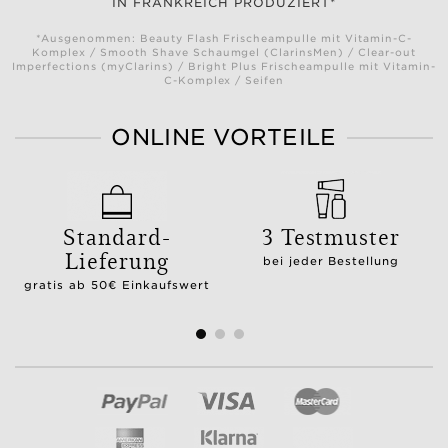
IN FRANKREICH PRODUZIERT*
*Ausgenommen: Beauty Flash Frischeampulle mit Vitamin-C-
Komplex / Smooth Shave Schaumgel (ClarinsMen) / Clear-out
Imperfections (myClarins) / Bright Plus Frischeampulle mit Vitamin-
C-Komplex / Seifen
ONLINE VORTEILE
Standard-
3 Testmuster
Lieferung
bei jeder Bestellung
gratis ab 50€ Einkaufswert