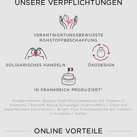
UNSERE VERPFLICHTUNGEN
VERANTWORTUNGSBEWUSSTE
ROHSTOFFBESCHAFFUNG
SOLIDARISCHES HANDELN
ÖKODESIGN
IN FRANKREICH PRODUZIERT*
*Ausgenommen: Beauty Flash Frischeampulle mit Vitamin-C-
Komplex / Smooth Shave Schaumgel (ClarinsMen) / Clear-out
Imperfections (myClarins) / Bright Plus Frischeampulle mit Vitamin-
C-Komplex / Seifen
ONLINE VORTEILE