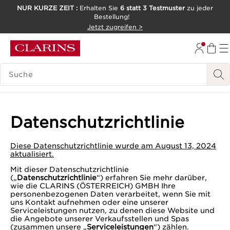
NUR KURZE ZEIT :
Erhalten Sie
6 statt 3 Testmuster
zu jeder
Bestellung!
WEITER ZUM INHALT
Jetzt zugreifen >
ZUM FOOTER GEHEN
LEGENDE SUCHEN
Datenschutzrichtlinie
Diese Datenschutzrichtlinie wurde am August 13, 2024
aktualisiert.
Mit dieser Datenschutzrichtlinie
(„
Datenschutzrichtlinie
“) erfahren Sie mehr darüber,
wie die CLARINS (ÖSTERREICH) GMBH Ihre
personenbezogenen Daten verarbeitet, wenn Sie mit
uns Kontakt aufnehmen oder eine unserer
Serviceleistungen nutzen, zu denen diese Website und
die Angebote unserer Verkaufsstellen und Spas
(zusammen unsere „
Serviceleistungen
“) zählen.