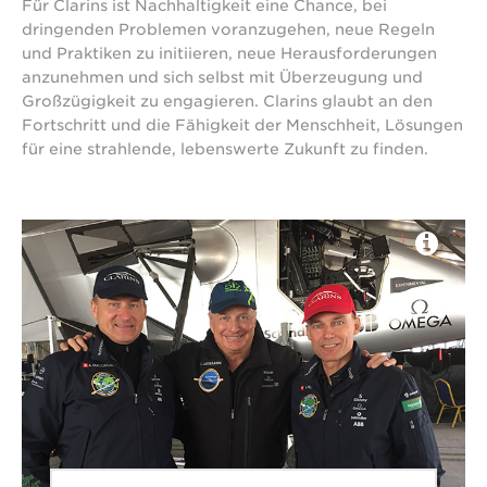
Für Clarins ist Nachhaltigkeit eine Chance, bei
dringenden Problemen voranzugehen, neue Regeln
und Praktiken zu initiieren, neue Herausforderungen
anzunehmen und sich selbst mit Überzeugung und
Großzügigkeit zu engagieren. Clarins glaubt an den
Fortschritt und die Fähigkeit der Menschheit, Lösungen
für eine strahlende, lebenswerte Zukunft zu finden.