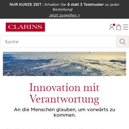
NUR KURZE ZEIT :
Erhalten Sie
6 statt 3 Testmuster
zu jeder
Bestellung!
WEITER ZUM INHALT
Jetzt zugreifen >
ZUM FOOTER GEHEN
LEGENDE SUCHEN
Innovation mit
Verantwortung
An die Menschen glauben, um vorwärts zu
kommen.