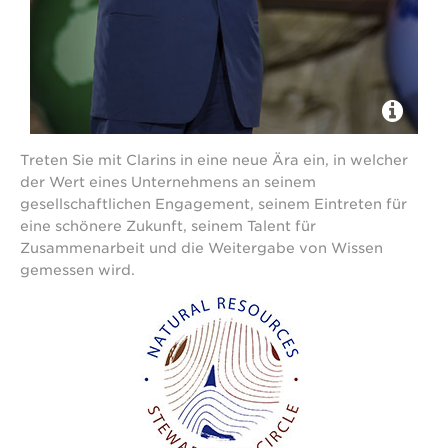
Treten Sie mit Clarins in eine neue Ära ein, in welcher
der Wert eines Unternehmens an seinem
gesellschaftlichen Engagement, seinem Eintreten für
eine schönere Zukunft, seinem Talent für
Zusammenarbeit und die Weitergabe von Wissen
gemessen wird.