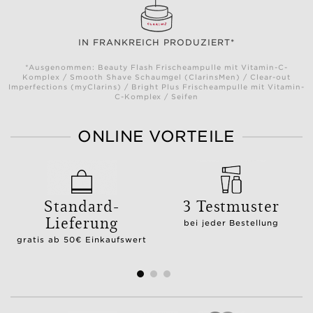
IN FRANKREICH PRODUZIERT*
*Ausgenommen: Beauty Flash Frischeampulle mit Vitamin-C-
Komplex / Smooth Shave Schaumgel (ClarinsMen) / Clear-out
Imperfections (myClarins) / Bright Plus Frischeampulle mit Vitamin-
C-Komplex / Seifen
ONLINE VORTEILE
Standard-
3 Testmuster
Lieferung
bei jeder Bestellung
gratis ab 50€ Einkaufswert