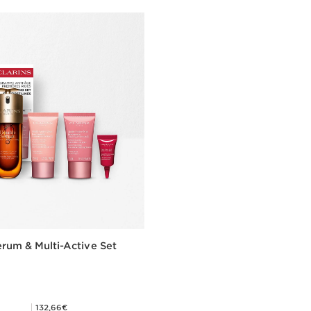
rum & Multi-Active Set
Mitgliederpreis 132,66€
132,66€