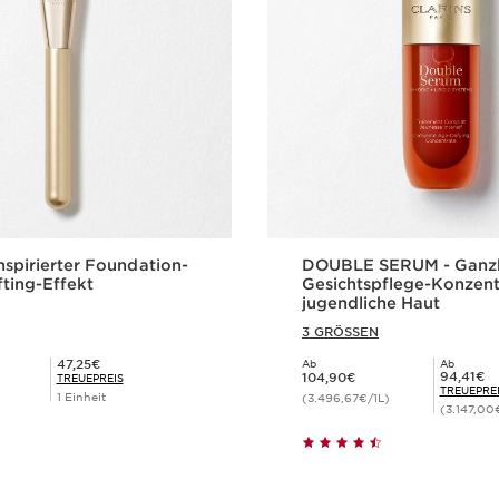
nspirierter Foundation-
DOUBLE SERUM - Ganzh
ifting-Effekt
Gesichtspflege-Konzent
jugendliche Haut
3 GRÖSSEN
Mitgliederpreis 47,25€
47,25€
Ab
Ab
Aktueller Preis 104,90€
Mitgliederpreis 94,41€
94,41€
104,90€
TREUEPREIS
TREUEPRE
1 Einheit
(3.496,67€/1L)
(3.147,00
Schnellansicht
Schnellansi