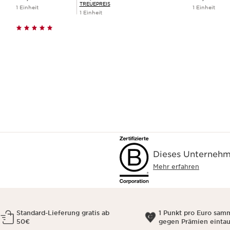
TREUEPREIS
1 Einheit
1 Einheit
1 Einheit
Schnellansicht
Dieses Unternehme
Mehr erfahren
Standard-Lieferung gratis ab
1 Punkt pro Euro sam
50€
gegen Prämien einta