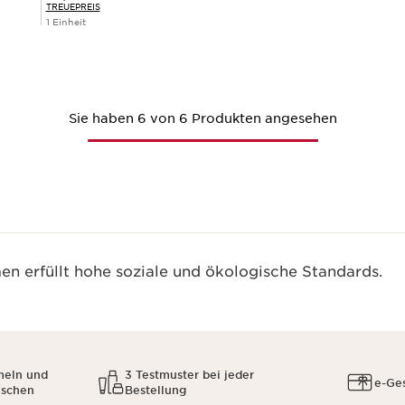
TREUEPREIS
1 Einheit
Schnellansicht
Sie haben 6 von 6 Produkten angesehen
n erfüllt hohe soziale und ökologische Standards.
meln und
3 Testmuster bei jeder
e-Ge
uschen
Bestellung