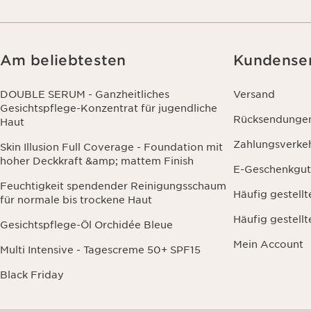
Am beliebtesten
Kundense
DOUBLE SERUM - Ganzheitliches
Versand
Gesichtspflege-Konzentrat für jugendliche
Rücksendunge
Haut
Zahlungsverke
Skin Illusion Full Coverage - Foundation mit
hoher Deckkraft &amp; mattem Finish
E-Geschenkgut
Feuchtigkeit spendender Reinigungsschaum
Häufig gestell
für normale bis trockene Haut
Häufig gestell
Gesichtspflege-Öl Orchidée Bleue
Mein Account
Multi Intensive - Tagescreme 50+ SPF15
Black Friday