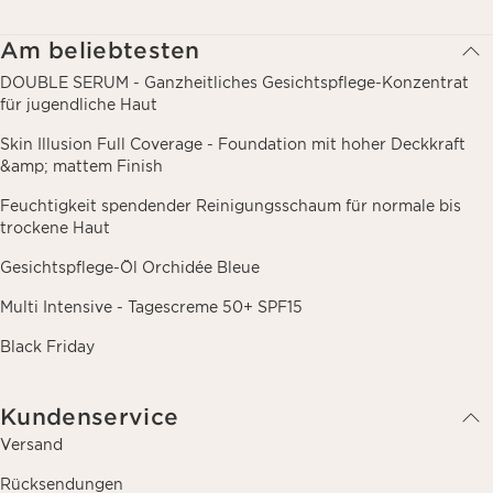
Gewohnheiten und/oder Ihren Interessen zuzusenden, auch durch
Anzeige in sozialen Netzwerken und auf Websites Dritter, sowie für
analytische Zwecke.
Am beliebtesten
DOUBLE SERUM - Ganzheitliches Gesichtspflege-Konzentrat
für jugendliche Haut
Skin Illusion Full Coverage - Foundation mit hoher Deckkraft
&amp; mattem Finish
Feuchtigkeit spendender Reinigungsschaum für normale bis
trockene Haut
Gesichtspflege-Öl Orchidée Bleue
Multi Intensive - Tagescreme 50+ SPF15
Black Friday
Kundenservice
Versand
Rücksendungen