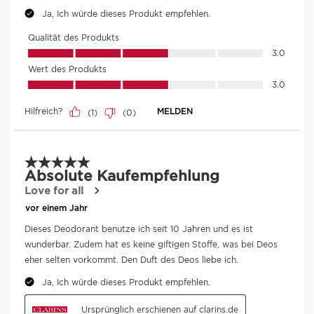
*Verbrauchertest- 92 Frauen