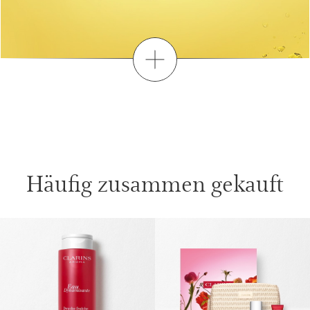
Entdecken
FINDEN SIE IHRE
PERSÖNLICHE ROUTINE
1
2
3
Häufig zusammen gekauft
Wann möchten Sie sich etwas Zeit
für sich selbst gönnen?
WEITER ZUM INHALT
FRÜH MORGENS