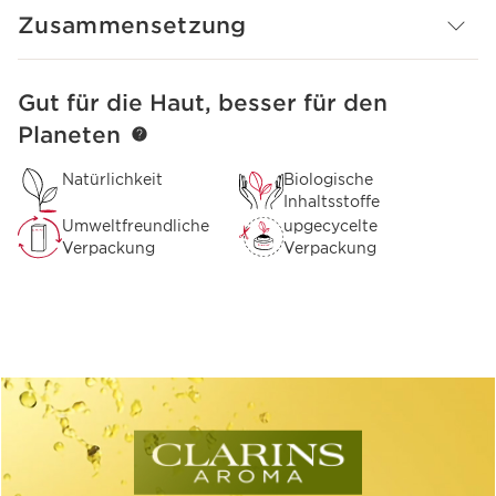
Zusammensetzung
Gut für die Haut, besser für den
WEITER ZUM INHALT
Planeten
Natürlichkeit
Biologische
Inhaltsstoffe
Umweltfreundliche
upgecycelte
Verpackung
Verpackung