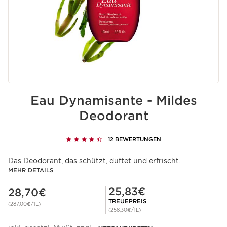
Eau Dynamisante - Mildes
Deodorant
12 BEWERTUNGEN
Das Deodorant, das schützt, duftet und erfrischt.
MEHR DETAILS
Aktueller Preis 28,70€
Mitgliederpreis 25,83€
25,83€
28,70€
TREUEPREIS
(287,00€/1L)
(258,30€/1L)