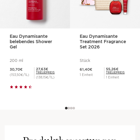
Eau Dynamisante
Eau Dynamisante
belebendes Shower
Treatment Fragrance
ABENDS
Gel
Set 2026
200 ml
Stück
Aktueller Preis 30,70€
Aktueller Preis 61,40€
Mitgliederpreis 27,63€
Mitgliederpreis 55,26€
27,63€
55,26€
30,70€
61,40€
TREUEPREIS
TREUEPREIS
(153,50€/1L)
1 Einheit
(138,15€/1L)
1 Einheit
AM WOCHENENDE