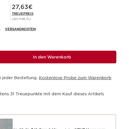
Mitgliederpreis 27,63€
27,63€
TREUEPREIS
(221,04€/1L)
.
VERSANDKOSTEN
In den Warenkorb
i jeder Bestellung.
Kostenlose Probe zum Warenkorb
stens
31
Treuepunkte mit dem Kauf dieses Artikels