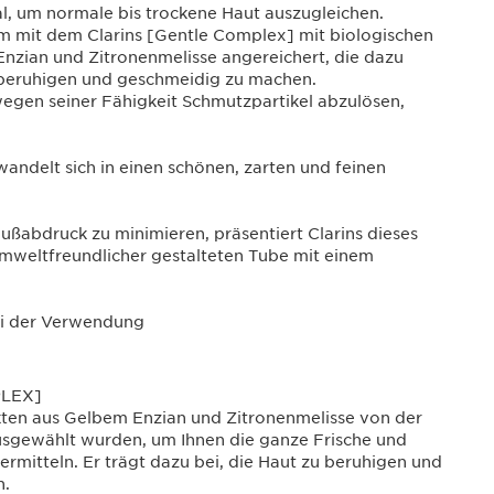
al, um normale bis trockene Haut auszugleichen.
m mit dem Clarins [Gentle Complex] mit biologischen
nzian und Zitronenmelisse angereichert, die dazu
 beruhigen und geschmeidig zu machen.
egen seiner Fähigkeit Schmutzpartikel abzulösen,
andelt sich in einen schönen, zarten und feinen
ßabdruck zu minimieren, präsentiert Clarins dieses
umweltfreundlicher gestalteten Tube mit einem
i der Verwendung
PLEX]
kten aus Gelbem Enzian und Zitronenmelisse von der
usgewählt wurden, um Ihnen die ganze Frische und
ermitteln. Er trägt dazu bei, die Haut zu beruhigen und
n.