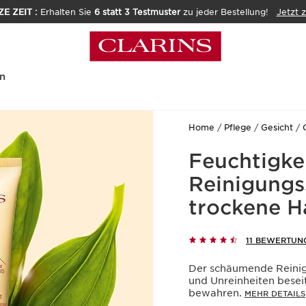
E ZEIT :
Erhalten Sie
6 statt 3 Testmuster
zu jeder Bestellung!
Jetzt 
n
Home
Pflege
Gesicht
Feuchtigke
Reinigungs
trockene H
11 BEWERTUN
Der schäumende Reinige
und Unreinheiten beseit
bewahren.
MEHR DETAILS