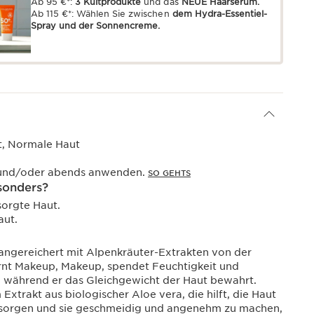
Ab 95 €*:
3 Kultprodukte
und das
NEUE Haarserum.
Ab 115 €*: Wählen Sie zwischen
dem Hydra-Essentiel-
Spray und der Sonnencreme.
t, Normale Haut
und/oder abends anwenden.
SO GEHTS
sonders?
sorgte Haut.
aut.
angereichert mit Alpenkräuter-Extrakten von der
rnt Makeup, Makeup, spendet Feuchtigkeit und
n, während er das Gleichgewicht der Haut bewahrt.
Extrakt aus biologischer Aloe vera, die hilft, die Haut
ersorgen und sie geschmeidig und angenehm zu machen,