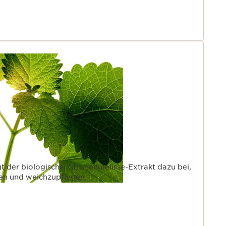
gt der biologische Zitronenmelisse-Extrakt dazu bei,
gen und weichzupflegen.