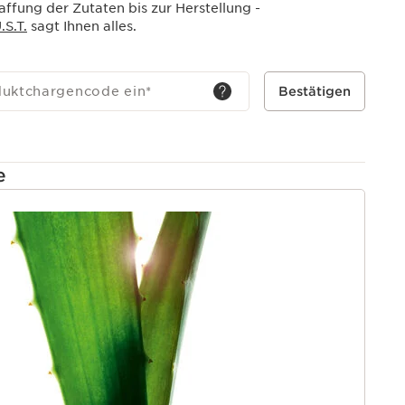
ffung der Zutaten bis zur Herstellung -
S.T.
sagt Ihnen alles.
duktchargencode ein
*
Bestätigen
e
T