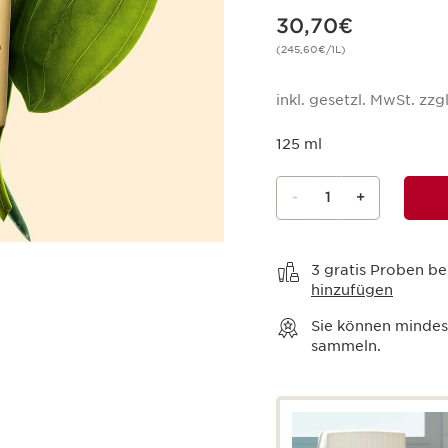
Aktueller Preis 30,70€
30,70€
(245,60€/1L)
inkl. gesetzl. MwSt. zzgl
125 ml
-
1
+
Warenkorb anzeigen
3 gratis Proben be
hinzufügen
Sie können minde
sammeln.