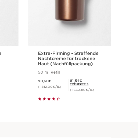
a
Extra-Firming - Straffende
SOS
Nachtcreme für trockene
Zei
Haut (Nachfüllpackung)
50 ml Refill
s
Aktueller Preis 90,60€
Aktueller Pr
Mitgliederpreis 81,54€
81,54€
90,60€
40,
TREUEPREIS
(1.812,00€/1L)
(1.3
(1.630,80€/1L)
t
Schnellansicht