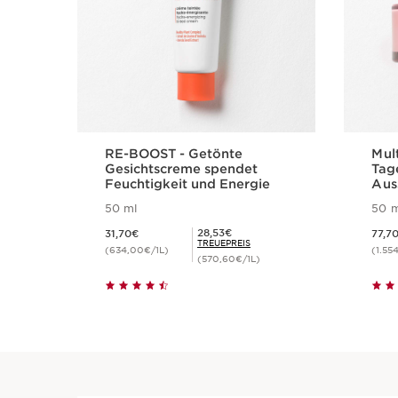
RE-BOOST - Getönte
Mul
Gesichtscreme spendet
Tag
Feuchtigkeit und Energie
Aus
50 ml
50 m
Aktueller Preis 31,70€
Aktueller Preis 7
Mitgliederpreis 28,53€
28,53€
31,70€
77,7
TREUEPREIS
(634,00€/1L)
(1.55
(570,60€/1L)
Schnellansicht