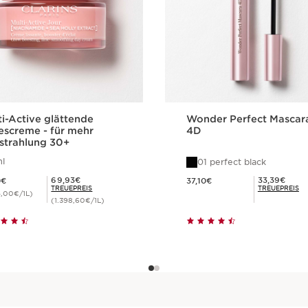
ti-Active glättende
Wonder Perfect Mascar
escreme - für mehr
4D
strahlung 30+
l
01 perfect black
7,70€
Aktueller Preis 37,10€
Mitgliederpreis 69,93€
Mitgliederpreis 33,39€
69,93€
33,39€
0€
37,10€
TREUEPREIS
TREUEPREIS
4,00€/1L)
(1.398,60€/1L)
Schnellansicht
Schnellansich