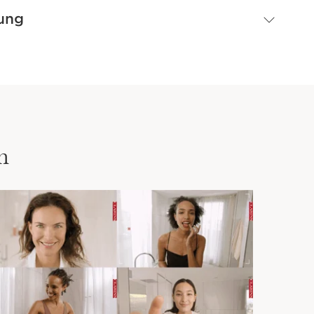
ung
n