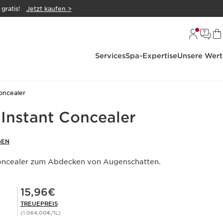
gratis!
Jetzt kaufen >
Services
Spa-Expertise
Unsere Wert
oncealer
 Instant Concealer
GEN
oncealer zum Abdecken von Augenschatten.
Mitgliederpreis 15,96€
15,96€
TREUEPREIS
(1.064,00€/1L)