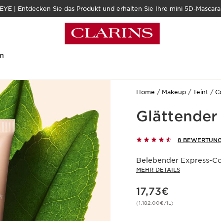
| Entdecken Sie das Produkt und erhalten Sie Ihre mini 5D-Mascara 
n
Home
Makeup
Teint
C
Glättender
8 BEWERTUN
Belebender Express-C
MEHR DETAILS
Aktueller Preis 17,73€
17,73€
(1.182,00€/1L)