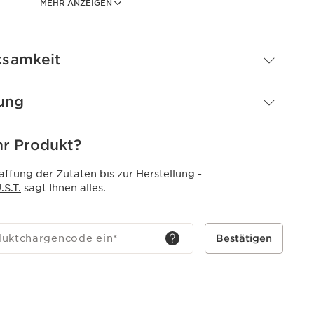
 Moringa-Extrakt entfernt sanft Unreinheiten.
MEHR ANZEIGEN
trahlend und bereit für die weitere Pflegeroutine.
ro-Peelingpartikeln.
ksamkeit
i der Verwendung
ung
r Produkt?
ffung der Zutaten bis zur Herstellung -
S.T.
sagt Ihnen alles.
duktchargencode ein
*
Bestätigen