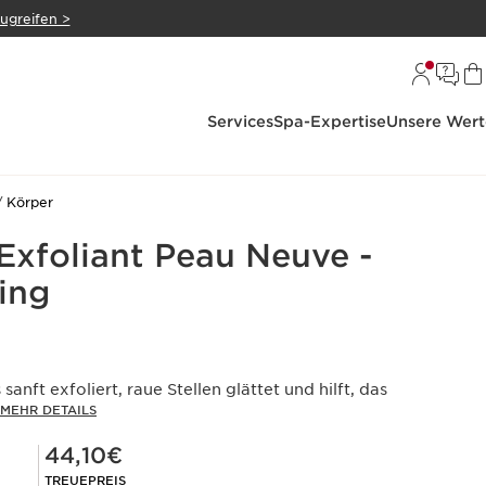
zugreifen >
Services
Spa-Expertise
Unsere Wert
Körper
foliant Peau Neuve -
ing
anft exfoliert, raue Stellen glättet und hilft, das
MEHR DETAILS
Mitgliederpreis 44,10€
44,10€
TREUEPREIS