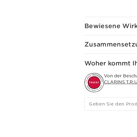
Eigenschaften bekannte
Die Haut ist glatt und s
Cremige Textur mit Mik
Bewiesene Wir
Vorsichtsmaßnahme be
Ausspülen.
Zusammensetz
Woher kommt Ih
Von der Bescha
CLARINS T.R.U.
Geben Sie den Pro