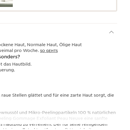
ockene Haut, Normale Haut, Ölige Haut
zweimal pro Woche.
SO GEHTS
sonders?
et das Hautbild.
uerung.
raue Stellen glättet und für eine zarte Haut sorgt, die
wnussöl und Mikro-Peelingpartikeln 100 % natürlichen
Peeling Gommage Exfoliant Peau Neuve eine sanfte
as Hautbild zu verfeinern. Der für seine reinigenden