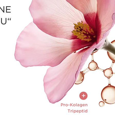
INE
EU“
Hibiscus 
und natürl
die Hau
Das Anti-Ageing-
von Kollagen und 
Falten und festig
+
Pro-Kolagen
Tripeptid