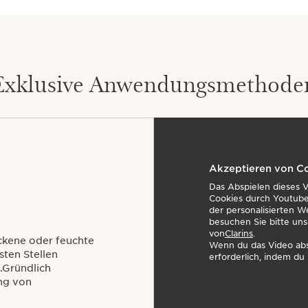
Exklusive Anwendungsmethode
Akzeptieren von C
Das Abspielen dieses 
Cookies durch Youtube
der personalisierten W
besuchen Sie bitte uns
von
Clarins
.
ckene oder feuchte
Wenn du das Video abs
sten Stellen
erforderlich, indem du 
.Gründlich
ng von