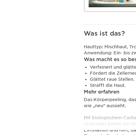
Was ist das?
Hauttyp:
Mischhaut, Tr
Anwendung:
Ein- bis 
Was macht es so be
Verfeinert und glätt
Fördert die Zellerne
Glättet raue Stellen.
Strafft die Haut.
Mehr erfahren
Das Körperpeeling, das 
wie „neu“ aussieht.
Mit biologischem Cashe
Ursprungs bietet das 
Exfoliation und hilft, d