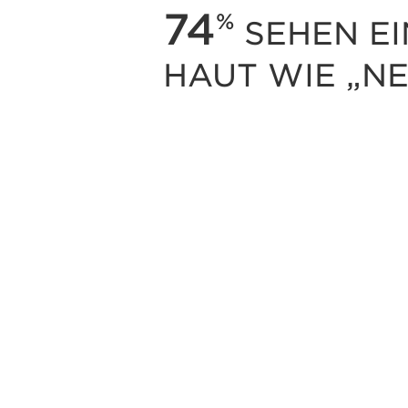
88
%
SEHEN E
HAUT WIE „N