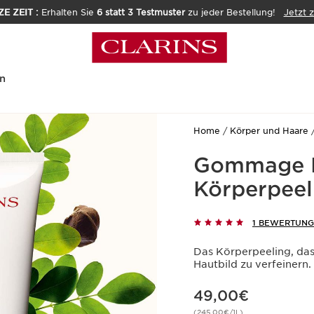
E ZEIT :
Erhalten Sie
6 statt 3 Testmuster
zu jeder Bestellung!
Jetzt 
n
Home
Körper und Haare
Gommage Ex
Körperpeel
1 BEWERTUNG
Das Körperpeeling, das s
Hautbild zu verfeinern.
Aktueller Preis 49,00€
49,00€
(245,00€/1L)