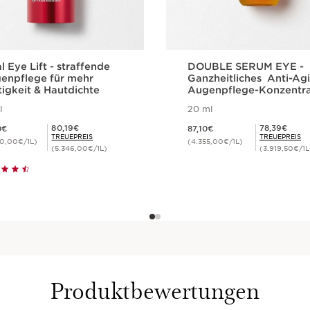
l Eye Lift - straffende
DOUBLE SERUM EYE -
enpflege für mehr
Ganzheitliches Anti-Ag
tigkeit & Hautdichte
Augenpflege-Konzentr
l
20 ml
9,10€
Aktueller Preis 87,10€
Mitgliederpreis 80,19€
Mitgliederpreis 78,39€
80,19€
78,39€
0€
87,10€
TREUEPREIS
TREUEPREIS
40,00€/1L)
(4.355,00€/1L)
(5.346,00€/1L)
(3.919,50€/1L
Schnellansicht
Schnellansich
Produktbewertungen