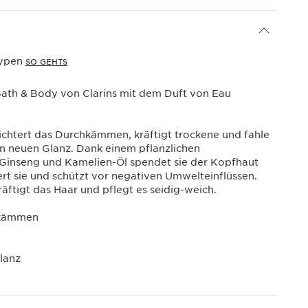
typen
SO GEHTS
Bath & Body von Clarins mit dem Duft von Eau
ichtert das Durchkämmen, kräftigt trockene und fahle
en neuen Glanz. Dank einem pflanzlichen
 Ginseng und Kamelien-Öl spendet sie der Kopfhaut
ert sie und schützt vor negativen Umwelteinflüssen.
äftigt das Haar und pflegt es seidig-weich.
chkämmen
Glanz