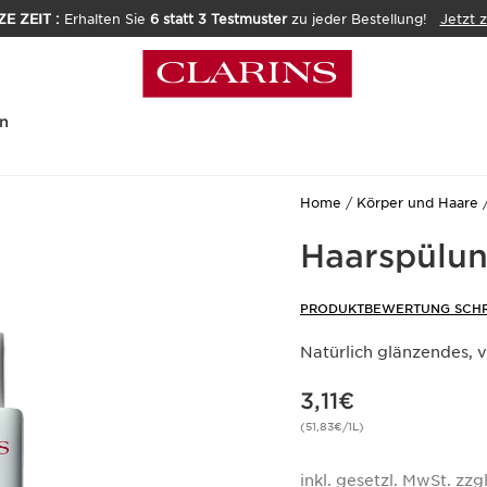
E ZEIT :
Erhalten Sie
6 statt 3 Testmuster
zu jeder Bestellung!
Jetzt 
n
Home
Körper und Haare
Haarspülun
PRODUKTBEWERTUNG SCHR
Natürlich glänzendes, v
Aktueller Preis 3,11€
3,11€
(51,83€/1L)
inkl. gesetzl. MwSt. zzgl