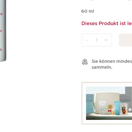
60 ml
Dieses Produkt ist le
-
1
+
Warenkorb anzeigen
Sie können minde
sammeln.