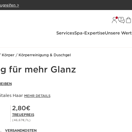
zugreifen >
Services
Spa-Expertise
Unsere Wert
Körper
Körperreinigung & Duschgel
g für mehr Glanz
EIBEN
itales Haar
MEHR DETAILS
Mitgliederpreis 2,80€
2,80€
TREUEPREIS
(46,67€/1L)
.
VERSANDKOSTEN