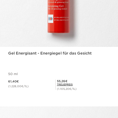
Gel Energisant - Energiegel für das Gesicht
50 ml
Aktueller Preis 61,40€
Mitgliederpreis 55,26€
55,26€
61,40€
TREUEPREIS
(1.228,00€/1L)
(1.105,20€/1L)