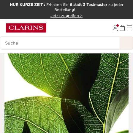
NUR KURZE ZEIT :
Erhalten Sie
6 statt 3 Testmuster
zu jeder
Bestellung!
WEITER ZUM INHALT
Jetzt zugreifen >
ZUM FOOTER GEHEN
Legende suchen