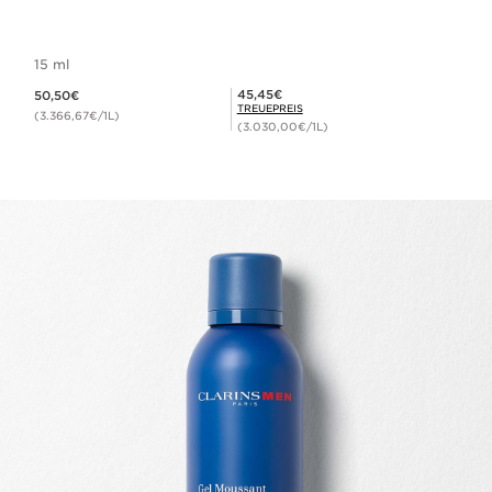
15 ml
Aktueller Preis 50,50€
Mitgliederpreis 45,45€
45,45€
50,50€
TREUEPREIS
(3.366,67€/1L)
(3.030,00€/1L)