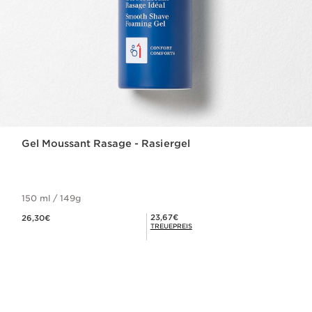
Gel Moussant Rasage - Rasiergel
150 ml / 149g
Aktueller Preis 26,30€
Mitgliederpreis 23,67€
23,67€
26,30€
TREUEPREIS