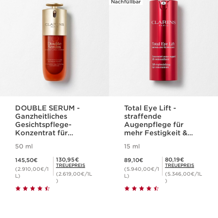
Nachfüllbar
DOUBLE SERUM -
Total Eye Lift -
Ganzheitliches
straffende
Gesichtspflege-
Augenpflege für
Konzentrat für
mehr Festigkeit &
jugendliche Haut
Hautdichte
50 ml
15 ml
Aktueller Preis 145,50€
Aktueller Preis 89,10€
Mitgliederpreis 130,95€
Mitgliederpreis 80,19€
130,95€
80,19€
145,50€
89,10€
TREUEPREIS
TREUEPREIS
(2.910,00€/1
(5.940,00€/1
(2.619,00€/1L
(5.346,00€/1L
L)
L)
)
)