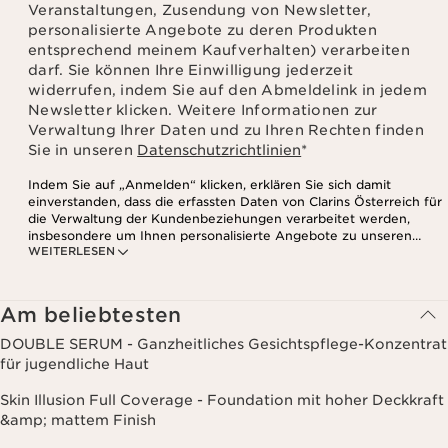
Veranstaltungen, Zusendung von Newsletter,
personalisierte Angebote zu deren Produkten
entsprechend meinem Kaufverhalten) verarbeiten
darf. Sie können Ihre Einwilligung jederzeit
widerrufen, indem Sie auf den Abmeldelink in jedem
Newsletter klicken. Weitere Informationen zur
Verwaltung Ihrer Daten und zu Ihren Rechten finden
Sie in unseren
Datenschutzrichtlinien
*
Indem Sie auf „Anmelden“ klicken, erklären Sie sich damit
einverstanden, dass die erfassten Daten von Clarins Österreich für
die Verwaltung der Kundenbeziehungen verarbeitet werden,
insbesondere um Ihnen personalisierte Angebote zu unseren
WEITERLESEN
Produkten und Dienstleistungen entsprechend Ihrem
Kaufverhalten, Ihren Gewohnheiten und/oder Ihren Interessen
zuzusenden, auch durch Anzeige in sozialen Netzwerken und auf
Websites Dritter, sowie für analytische Zwecke.
Am beliebtesten
DOUBLE SERUM - Ganzheitliches Gesichtspflege-Konzentrat
für jugendliche Haut
Skin Illusion Full Coverage - Foundation mit hoher Deckkraft
&amp; mattem Finish