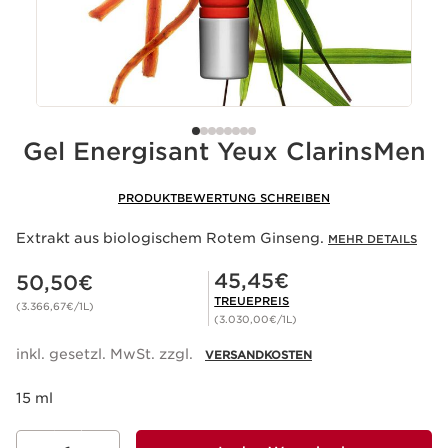
Gel Energisant Yeux ClarinsMen
PRODUKTBEWERTUNG SCHREIBEN
Extrakt aus biologischem Rotem Ginseng.
MEHR DETAILS
Aktueller Preis 50,50€
Mitgliederpreis 45,45€
45,45€
50,50€
TREUEPREIS
(3.366,67€/1L)
(3.030,00€/1L)
inkl. gesetzl. MwSt. zzgl.
VERSANDKOSTEN
15 ml