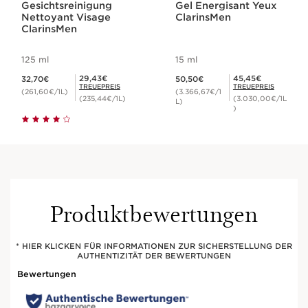
Gesichtsreinigung
Gel Energisant Yeux
Nettoyant Visage
ClarinsMen
ClarinsMen
125 ml
15 ml
Aktueller Preis 32,70€
Aktueller Preis 50,50€
Mitgliederpreis 29,43€
Mitgliederpreis 45,45€
29,43€
45,45€
32,70€
50,50€
TREUEPREIS
TREUEPREIS
(261,60€/1L)
(3.366,67€/1
(235,44€/1L)
(3.030,00€/1L
L)
)
Produktbewertungen
* HIER KLICKEN FÜR INFORMATIONEN ZUR SICHERSTELLUNG DER
AUTHENTIZITÄT DER BEWERTUNGEN