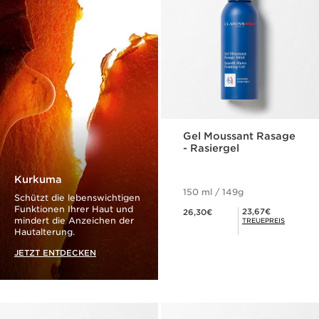
Gel Moussant Rasage
- Rasiergel
Kurkuma
150 ml / 149g
Schützt die lebenswichtigen
Aktueller Preis 26,30€
Funktionen Ihrer Haut und
Mitgliederpreis 23,67€
23,67€
26,30€
mindert die Anzeichen der
TREUEPREIS
Hautalterung.
JETZT ENTDECKEN