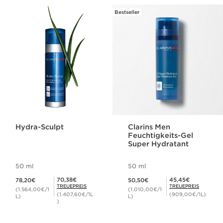
Bestseller
Hydra-Sculpt
Clarins Men
Feuchtigkeits-Gel
Super Hydratant
50 ml
50 ml
Aktueller Preis 78,20€
Aktueller Preis 50,50€
Mitgliederpreis 70,38€
Mitgliederpreis 45,45€
70,38€
45,45€
78,20€
50,50€
TREUEPREIS
TREUEPREIS
(1.564,00€/1
(1.010,00€/1
(1.407,60€/1L
(909,00€/1L)
L)
L)
)