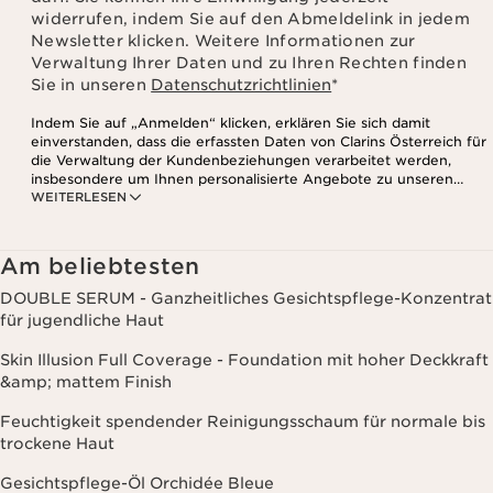
widerrufen, indem Sie auf den Abmeldelink in jedem
Newsletter klicken. Weitere Informationen zur
Verwaltung Ihrer Daten und zu Ihren Rechten finden
Sie in unseren
Datenschutzrichtlinien
*
Indem Sie auf „Anmelden“ klicken, erklären Sie sich damit
einverstanden, dass die erfassten Daten von Clarins Österreich für
die Verwaltung der Kundenbeziehungen verarbeitet werden,
insbesondere um Ihnen personalisierte Angebote zu unseren
WEITERLESEN
Produkten und Dienstleistungen entsprechend Ihrem
Kaufverhalten, Ihren Gewohnheiten und/oder Ihren Interessen
zuzusenden, auch durch Anzeige in sozialen Netzwerken und auf
Websites Dritter, sowie für analytische Zwecke.
Am beliebtesten
DOUBLE SERUM - Ganzheitliches Gesichtspflege-Konzentrat
für jugendliche Haut
Skin Illusion Full Coverage - Foundation mit hoher Deckkraft
&amp; mattem Finish
Feuchtigkeit spendender Reinigungsschaum für normale bis
trockene Haut
Gesichtspflege-Öl Orchidée Bleue