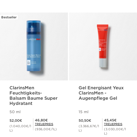
Bestseller
ClarinsMen
Gel Energisant Yeux
Feuchtigkeits-
ClarinsMen -
Balsam Baume Super
Augenpflege Gel
Hydratant
50 ml
15 ml
Aktueller Preis 52,00€
Aktueller Preis 50,50€
Mitgliederpreis 46,80€
Mitgliederpreis 45,45€
46,80€
45,45€
52,00€
50,50€
TREUEPREIS
TREUEPREIS
(1.040,00€/1
(3.366,67€/1
(936,00€/1L)
(3.030,00€/1
L)
L)
L)