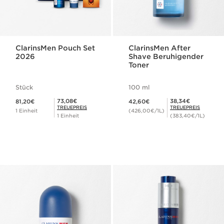
ClarinsMen Pouch Set
ClarinsMen After
2026
Shave Beruhigender
Toner
Stück
100 ml
Aktueller Preis 81,20€
Aktueller Preis 42,60€
Mitgliederpreis 73,08€
Mitgliederpreis 38,34€
73,08€
38,34€
81,20€
42,60€
TREUEPREIS
TREUEPREIS
1 Einheit
(426,00€/1L)
1 Einheit
(383,40€/1L)