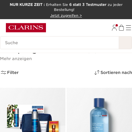
NUR KURZE ZEIT :
Erhalten Sie
6 statt 3 Testmuster
zu jeder
Bestellung!
WEITER ZUM INHALT
Jetzt zugreifen >
ZUM FOOTER GEHEN
Legende suchen
Hautpflege für Männer
(13)
Mehr anzeigen
Filter
Sortieren nach