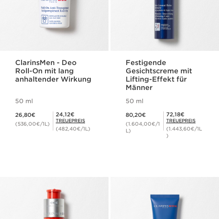
ClarinsMen - Deo
Festigende
Roll-On mit lang
Gesichtscreme mit
anhaltender Wirkung
Lifting-Effekt für
Männer
50 ml
50 ml
Aktueller Preis 26,80€
Aktueller Preis 80,20€
Mitgliederpreis 24,12€
Mitgliederpreis 72,18€
24,12€
72,18€
26,80€
80,20€
TREUEPREIS
TREUEPREIS
(536,00€/1L)
(1.604,00€/1
(482,40€/1L)
(1.443,60€/1L
L)
)