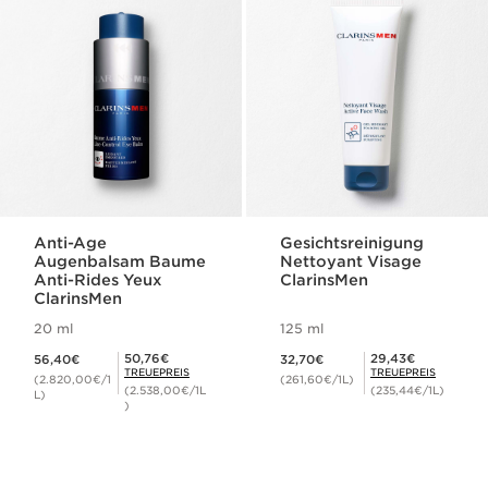
Anti-Age
Gesichtsreinigung
Augenbalsam Baume
Nettoyant Visage
Anti-Rides Yeux
ClarinsMen
ClarinsMen
20 ml
125 ml
Aktueller Preis 56,40€
Aktueller Preis 32,70€
Mitgliederpreis 50,76€
Mitgliederpreis 29,43€
50,76€
29,43€
56,40€
32,70€
TREUEPREIS
TREUEPREIS
(2.820,00€/1
(261,60€/1L)
(2.538,00€/1L
(235,44€/1L)
L)
)