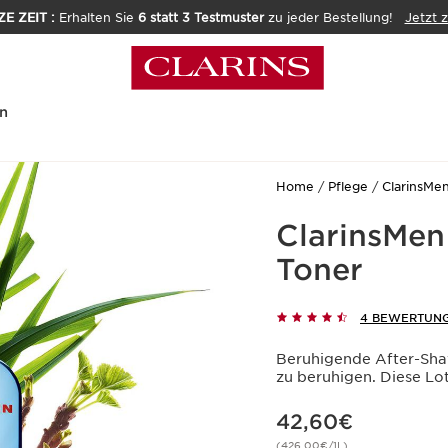
E ZEIT :
Erhalten Sie
6 statt 3 Testmuster
zu jeder Bestellung!
Jetzt 
n
Home
Pflege
ClarinsMe
ClarinsMen
Toner
4 BEWERTUN
Beruhigende After-Shave
zu beruhigen. Diese Loti
Aktueller Preis 42,60€
42,60€
(426,00€/1L)