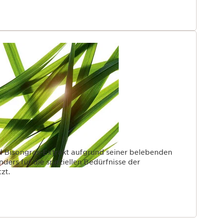
d Bisongras-Extrakt aufgrund seiner belebenden
ders für die speziellen Bedürfnisse der
zt.