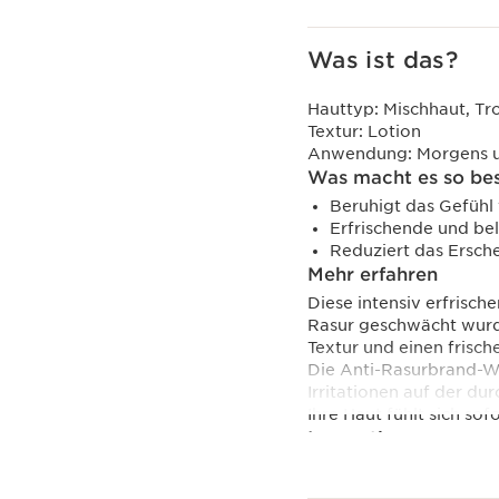
Was ist das?
Hauttyp:
Mischhaut, Tr
Textur:
Lotion
Anwendung:
Morgens 
Was macht es so be
Beruhigt das Gefühl
Erfrischende und be
Reduziert das Ersch
Mehr erfahren
Diese intensiv erfrisch
Rasur geschwächt wurde.
Textur und einen frisc
Die Anti-Rasurbrand-Wi
Irritationen auf der du
Ihre Haut fühlt sich sof
Innovation
Clarins hat den neue
Beruhigender Knospen-