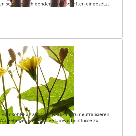
n seiner beruhigenden Eigenschaften eingesetzt.
t Rainkohl-Extrakt freie Radikale zu neutralisieren
 Abwehr gegen negative Umwelteinflüsse zu