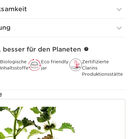
sierendem Gymnema-Extrakt und stimulierendem
ksamkeit
 wurde speziell für Männer entwickelt, die bei der
ung
ebnis erzielen möchten. Sie profitiert von der
von ClarinsMen und wurde mit der Beratung von
entwickelt.
, besser für den Planeten
Biologische
Eco friendly
Zertifizierte
Inhaltsstoffe
jar
Clarins
Produktionsstätte
e
T