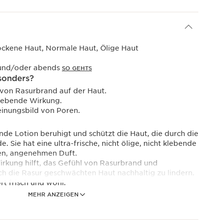
ockene Haut, Normale Haut, Ölige Haut
und/oder abends
SO GEHTS
sonders?
 von Rasurbrand auf der Haut.
lebende Wirkung.
einungsbild von Poren.
ende Lotion beruhigt und schützt die Haut, die durch die
 Sie hat eine ultra-frische, nicht ölige, nicht klebende
hen, angenehmen Duft.
rkung hilft, das Gefühl von Rasurbrand und
rch die Rasur geschwächten Haut nachhaltig zu lindern.
ort frisch und wohl.
MEHR ANZEIGEN
n [GROOMING PHYTOCOMPLEX] entwickelt:
Extrakt der Schwarzen Johannisbeere kombiniert mit