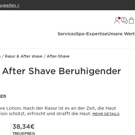
zugreifen >
Services
Spa-Expertise
Unsere Wert
n
Rasur & After shave
After-Shave
 After Shave Beruhigender
GEN
 Lotion. Nach der Rasur ist es an der Zeit, die Haut
on schützt, erfrischt und strafft die Haut.
MEHR DETAILS
Mitgliederpreis 38,34€
38,34€
TREUEPREIS