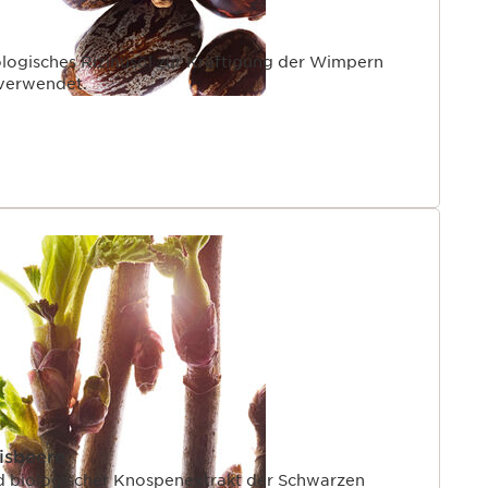
iologisches Rizinusöl zur Kräftigung der Wimpern
 verwendet.
isbeere
rd biologischer Knospenextrakt der Schwarzen