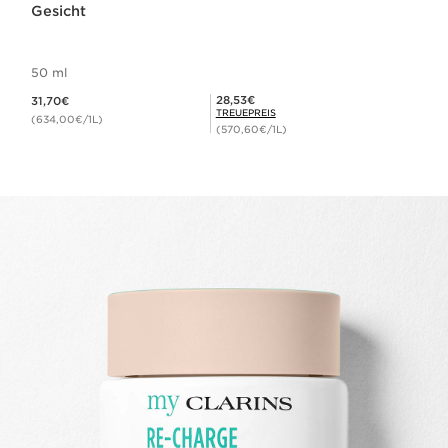
Gesicht
50 ml
Aktueller Preis 31,70€
Mitgliederpreis 28,53€
28,53€
31,70€
TREUEPREIS
(634,00€/1L)
(570,60€/1L)