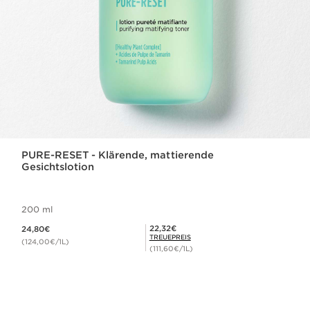
PURE-RESET - Klärende, mattierende
Gesichtslotion
200 ml
Aktueller Preis 24,80€
Mitgliederpreis 22,32€
22,32€
24,80€
TREUEPREIS
(124,00€/1L)
(111,60€/1L)