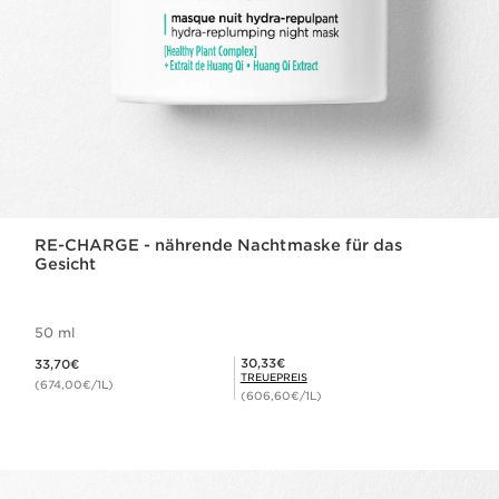
RE-CHARGE - nährende Nachtmaske für das
Gesicht
50 ml
Aktueller Preis 33,70€
Mitgliederpreis 30,33€
30,33€
33,70€
TREUEPREIS
(674,00€/1L)
(606,60€/1L)