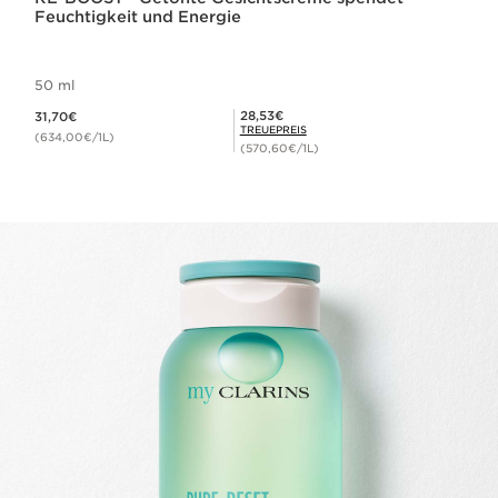
Feuchtigkeit und Energie
50 ml
Aktueller Preis 31,70€
Mitgliederpreis 28,53€
28,53€
31,70€
TREUEPREIS
(634,00€/1L)
(570,60€/1L)