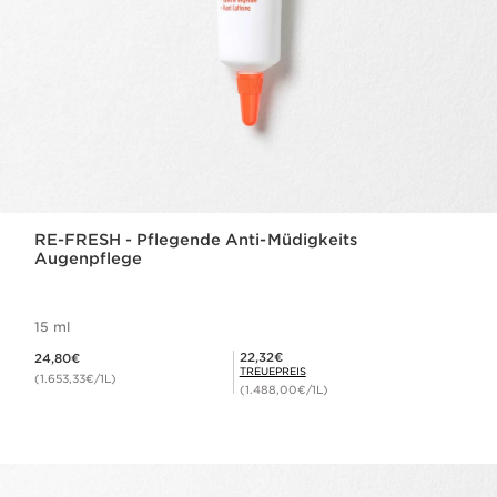
RE-FRESH - Pflegende Anti-Müdigkeits
Augenpflege
15 ml
Aktueller Preis 24,80€
Mitgliederpreis 22,32€
22,32€
24,80€
TREUEPREIS
(1.653,33€/1L)
(1.488,00€/1L)