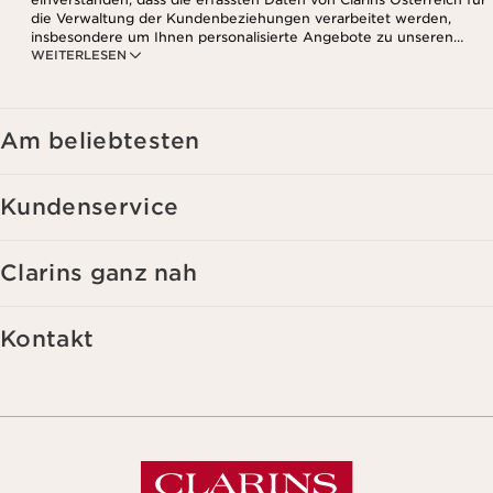
die Verwaltung der Kundenbeziehungen verarbeitet werden,
insbesondere um Ihnen personalisierte Angebote zu unseren
WEITERLESEN
Produkten und Dienstleistungen entsprechend Ihrem
Kaufverhalten, Ihren Gewohnheiten und/oder Ihren Interessen
zuzusenden, auch durch Anzeige in sozialen Netzwerken und auf
Websites Dritter, sowie für analytische Zwecke.
Am beliebtesten
Kundenservice
Clarins ganz nah
Kontakt