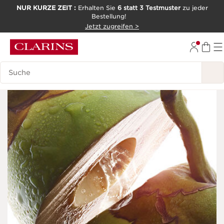
NUR KURZE ZEIT :
Erhalten Sie
6 statt 3 Testmuster
zu jeder
Bestellung!
WEITER ZUM INHALT
Jetzt zugreifen >
ZUM FOOTER GEHEN
Legende suchen