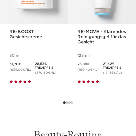
RE-BOOST
RE-MOVE - Klärendes
Gesichtscreme
Reinigungsgel für das
Gesicht
50 ml
125 ml
Aktueller Preis 31,70€
Aktueller Preis 23,80€
Mitgliederpreis 28,53€
Mitgliederpreis 21,42€
28,53€
21,42€
31,70€
23,80€
TREUEPREIS
TREUEPREIS
(634,00€/1L)
(190,40€/1L)
(570,60€/1L)
(171,36€/1L)
Beauty-Routine