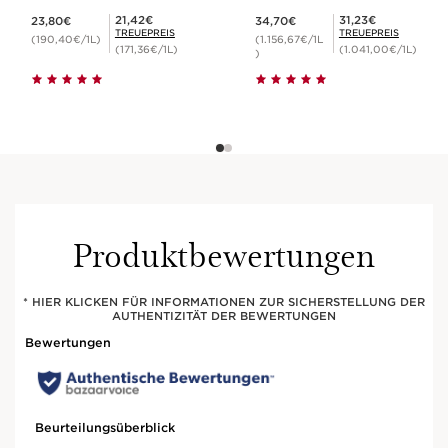
Aktueller Preis 23,80€
Aktueller Preis 34,70€
Mitgliederpreis 21,42€
Mitgliederpreis 31,23€
21,42€
31,23€
23,80€
34,70€
TREUEPREIS
TREUEPREIS
(190,40€/1L)
(1.156,67€/1L
(171,36€/1L)
(1.041,00€/1L)
)
Produktbewertungen
* HIER KLICKEN FÜR INFORMATIONEN ZUR SICHERSTELLUNG DER
AUTHENTIZITÄT DER BEWERTUNGEN