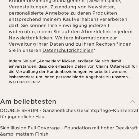
Kundenbeziehungsmanagement (Gewinnspiele,
Veranstaltungen, Zusendung von Newsletter,
personalisierte Angebote zu deren Produkten
entsprechend meinem Kaufverhalten) verarbeiten
darf. Sie können Ihre Einwilligung jederzeit
widerrufen, indem Sie auf den Abmeldelink in jedem
Newsletter klicken. Weitere Informationen zur
Verwaltung Ihrer Daten und zu Ihren Rechten finden
Sie in unseren
Datenschutzrichtlinien
*
Indem Sie auf „Anmelden“ klicken, erklären Sie sich damit
einverstanden, dass die erfassten Daten von Clarins Österreich für
die Verwaltung der Kundenbeziehungen verarbeitet werden,
insbesondere um Ihnen personalisierte Angebote zu unseren
WEITERLESEN
Produkten und Dienstleistungen entsprechend Ihrem
Kaufverhalten, Ihren Gewohnheiten und/oder Ihren Interessen
zuzusenden, auch durch Anzeige in sozialen Netzwerken und auf
Websites Dritter, sowie für analytische Zwecke.
Am beliebtesten
DOUBLE SERUM - Ganzheitliches Gesichtspflege-Konzentrat
für jugendliche Haut
Skin Illusion Full Coverage - Foundation mit hoher Deckkraft
&amp; mattem Finish