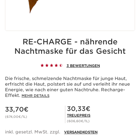
RE-CHARGE - nährende
Nachtmaske für das Gesicht
3 BEWERTUNGEN
Die frische, schmelzende Nachtmaske für junge Haut,
erfrischt die Haut, polstert sie auf und verleiht ihr neue
Energie, wie nach einer guten Nachtruhe. Recharge-
Effekt.
MEHR DETAILS
Aktueller Preis 33,70€
Mitgliederpreis 30,33€
30,33€
33,70€
TREUEPREIS
(674,00€/1L)
(606,60€/1L)
inkl. gesetzl. MwSt. zzgl.
VERSANDKOSTEN