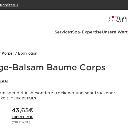
zugreifen >
Services
Spa-Expertise
Unsere Wert
Körper
Bodylotion
ege-Balsam Baume Corps
NGEN
am spendet insbesondere trockener und sehr trockener
keit.
MEHR DETAILS
Mitgliederpreis 43,65€
43,65€
TREUEPREIS
(218,25€/1L)