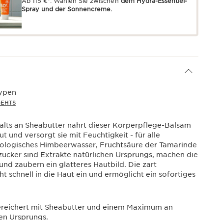
Ab 115 €*: Wählen Sie zwischen
dem Hydra-Essentiel-
Spray und der Sonnencreme.
typen
GEHTS
lts an Sheabutter nährt dieser Körperpflege-Balsam
t und versorgt sie mit Feuchtigkeit - für alle
iologisches Himbeerwasser, Fruchtsäure der Tamarinde
zucker sind Extrakte natürlichen Ursprungs, machen die
nd zaubern ein glatteres Hautbild. Die zart
t schnell in die Haut ein und ermöglicht ein sofortiges
ereichert mit Sheabutter und einem Maximum an
hen Ursprungs.