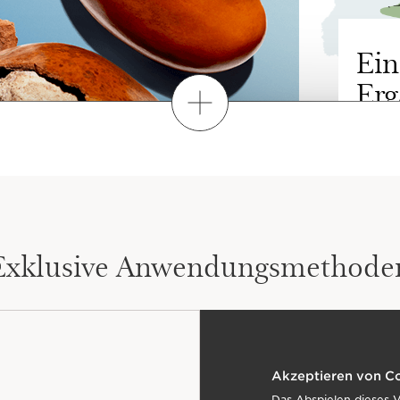
Ein
Er
Mehr anzeigen
Sheab
stamm
aus t
aussc
den H
geern
werde
Exklusive Anwendungsmethode
die v
wird.
E INHALTSSTOFFE NAT
Akzeptieren von C
Das Abspielen dieses 