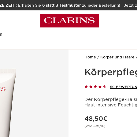
E ZEIT :
Erhalten Sie
6 statt 3 Testmuster
zu jeder Bestellung!
Jetzt 
n
Home
Körper und Haare
Körperpfl
59 BEWERTU
Der Körperpflege-Bals
Haut intensive Feuchtig
Aktueller Preis 48,50€
48,50€
(242,50€/1L)