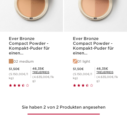
Ever Bronze
Ever Bronze
Compact Powder -
Compact Powder -
Kompakt-Puder für
Kompakt-Puder für
einen
einen
sonnengeküssten
sonnengeküssten
02 medium
01 light
Glow
Glow
Aktueller Preis 51,50€
Aktueller Preis 51,50€
Mitgliederpreis 46,35€
Mitgliederpreis 46,35€
46,35€
46,35€
51,50€
51,50€
TREUEPREIS
TREUEPREIS
(5.150,00€/1
(5.150,00€/1
(4.635,00€/1k
(4.635,00€/1k
kg)
kg)
g)
g)
Sie haben 2 von 2 Produkten angesehen