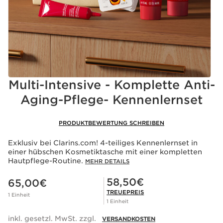
Multi-Intensive - Komplette Anti-
Aging-Pflege- Kennenlernset
PRODUKTBEWERTUNG SCHREIBEN
Exklusiv bei Clarins.com! 4-teiliges Kennenlernset in
einer hübschen Kosmetiktasche mit einer kompletten
Hautpflege-Routine.
MEHR DETAILS
Aktueller Preis 65,00€
Mitgliederpreis 58,50€
58,50€
65,00€
TREUEPREIS
1 Einheit
1 Einheit
inkl. gesetzl. MwSt. zzgl.
VERSANDKOSTEN