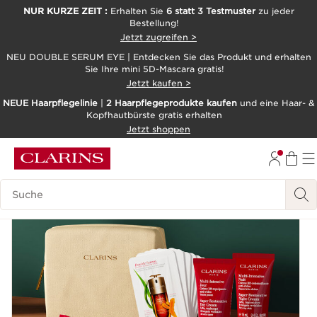
NUR KURZE ZEIT :
Erhalten Sie
6 statt 3 Testmuster
zu jeder
Bestellung!
WEITER ZUM INHALT
Jetzt zugreifen >
ZUM FOOTER GEHEN
NEU DOUBLE SERUM EYE | Entdecken Sie das Produkt und erhalten
Sie Ihre mini 5D-Mascara gratis!
Jetzt kaufen >
NEUE Haarpflegelinie
|
2 Haarpflegeprodukte kaufen
und eine Haar- &
Kopfhautbürste gratis erhalten
Jetzt shoppen
Neu
Legende suchen