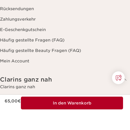
Rücksendungen
Zahlungsverkehr
E-Geschenkgutschein
Häufig gestellte Fragen (FAQ)
Häufig gestellte Beauty Fragen (FAQ)
Mein Account
Clarins ganz nah
Clarins ganz nah
Über Groupe Clarins
Aktueller Preis 65,00€
65,00€
In den Warenkorb
Rückverfolgbarkeit
Mein Treueprogramm
Spa