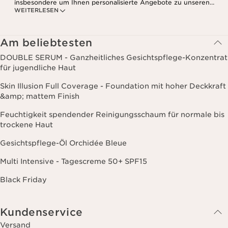
insbesondere um Ihnen personalisierte Angebote zu unseren
WEITERLESEN
Produkten und Dienstleistungen entsprechend Ihrem
Kaufverhalten, Ihren Gewohnheiten und/oder Ihren Interessen
zuzusenden, auch durch Anzeige in sozialen Netzwerken und auf
Websites Dritter, sowie für analytische Zwecke.
Am beliebtesten
DOUBLE SERUM - Ganzheitliches Gesichtspflege-Konzentrat
für jugendliche Haut
Skin Illusion Full Coverage - Foundation mit hoher Deckkraft
&amp; mattem Finish
Feuchtigkeit spendender Reinigungsschaum für normale bis
trockene Haut
Gesichtspflege-Öl Orchidée Bleue
Multi Intensive - Tagescreme 50+ SPF15
Black Friday
Kundenservice
Versand