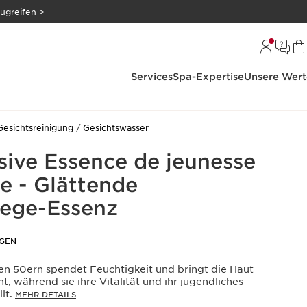
zugreifen >
Services
Spa-Expertise
Unsere Wert
Gesichtsreinigung
Gesichtswasser
sive Essence de jeunesse
e - Glättende
lege-Essenz
GEN
den 50ern spendet Feuchtigkeit und bringt die Haut
t, während sie ihre Vitalität und ihr jugendliches
lt.
MEHR DETAILS