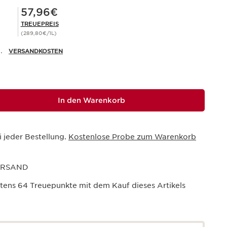
Mitgliederpreis 57,96€
57,96€
TREUEPREIS
(289,80€/1L)
.
VERSANDKOSTEN
In den Warenkorb
i jeder Bestellung.
Kostenlose Probe zum Warenkorb
ERSAND
stens
64
Treuepunkte mit dem Kauf dieses Artikels