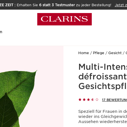
E ZEIT :
Erhalten Sie
6 statt 3 Testmuster
zu jeder Bestellung!
Jetzt 
n
Home
Pflege
Gesicht
Multi-Inten
défroissant
Gesichtspf
17 BEWERTUN
Speziell für Frauen in 
wieder ins Gleichgewich
Aussehen wiederherstel