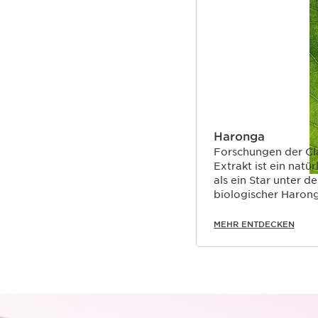
Haronga
Forschungen der Cla
Extrakt ist ein natü
als ein Star unter d
biologischer Haronga-Ex
Vergleichsstudie zu
Haut bei 46 Frauen,
MEHR ENTDECKEN
entweder bio Harong
prozentualem Anteil