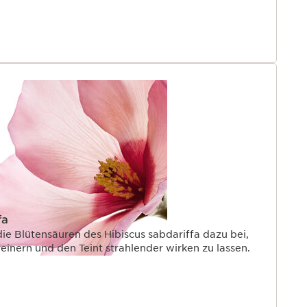
fa
die Blütensäuren des Hibiscus sabdariffa dazu bei,
einern und den Teint strahlender wirken zu lassen.