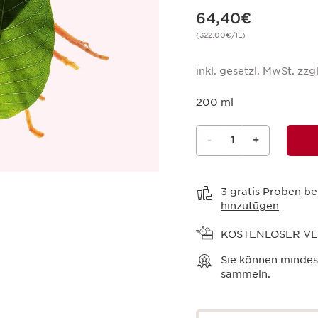
Aktueller Preis 64,40€
64,40€
(322,00€/1L)
inkl. gesetzl. MwSt. zzgl
200 ml
-
1
+
Warenkorb anzeigen
3 gratis Proben be
hinzufügen
KOSTENLOSER V
Sie können minde
sammeln.