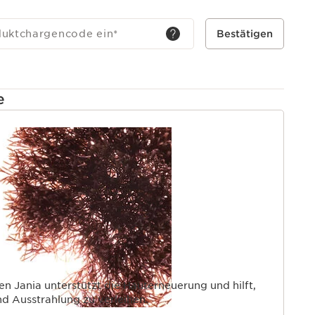
duktchargencode ein
*
Bestätigen
e
T
en Jania unterstützt die Hauterneuerung und hilft,
nd Ausstrahlung zu verleihen.