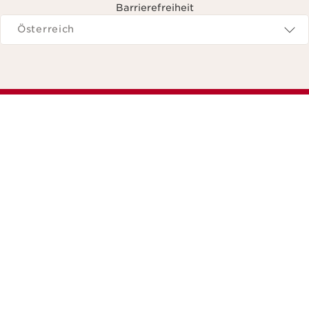
Barrierefreiheit
avigieren zu
Österreich