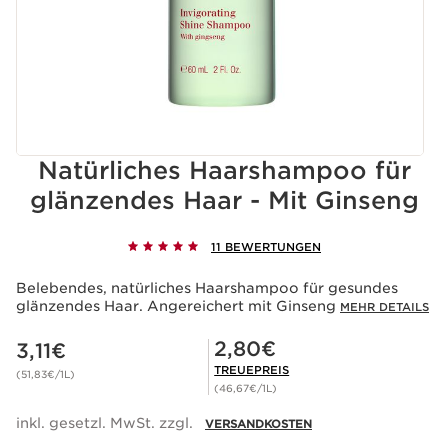
Natürliches Haarshampoo für
glänzendes Haar - Mit Ginseng
11 BEWERTUNGEN
Belebendes, natürliches Haarshampoo für gesundes
glänzendes Haar. Angereichert mit Ginseng
MEHR DETAILS
Aktueller Preis 3,11€
Mitgliederpreis 2,80€
2,80€
3,11€
TREUEPREIS
(51,83€/1L)
(46,67€/1L)
inkl. gesetzl. MwSt. zzgl.
VERSANDKOSTEN