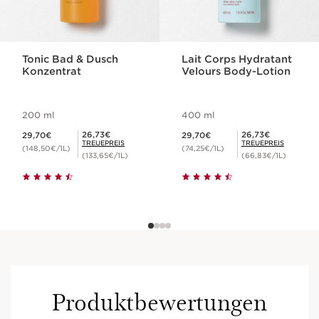
Tonic Bad & Dusch
Lait Corps Hydratant
Konzentrat
Velours Body-Lotion
200 ml
400 ml
Aktueller Preis 29,70€
Aktueller Preis 29,70€
Mitgliederpreis 26,73€
Mitgliederpreis 26,73€
26,73€
26,73€
29,70€
29,70€
TREUEPREIS
TREUEPREIS
(148,50€/1L)
(74,25€/1L)
(133,65€/1L)
(66,83€/1L)
Produktbewertungen