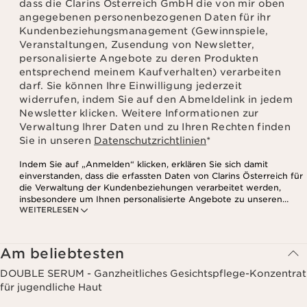
dass die Clarins Österreich GmbH die von mir oben
angegebenen personenbezogenen Daten für ihr
Kundenbeziehungsmanagement (Gewinnspiele,
Veranstaltungen, Zusendung von Newsletter,
personalisierte Angebote zu deren Produkten
entsprechend meinem Kaufverhalten) verarbeiten
darf. Sie können Ihre Einwilligung jederzeit
widerrufen, indem Sie auf den Abmeldelink in jedem
Newsletter klicken. Weitere Informationen zur
Verwaltung Ihrer Daten und zu Ihren Rechten finden
Sie in unseren
Datenschutzrichtlinien
*
Indem Sie auf „Anmelden“ klicken, erklären Sie sich damit
einverstanden, dass die erfassten Daten von Clarins Österreich für
die Verwaltung der Kundenbeziehungen verarbeitet werden,
insbesondere um Ihnen personalisierte Angebote zu unseren
WEITERLESEN
Produkten und Dienstleistungen entsprechend Ihrem
Kaufverhalten, Ihren Gewohnheiten und/oder Ihren Interessen
zuzusenden, auch durch Anzeige in sozialen Netzwerken und auf
Websites Dritter, sowie für analytische Zwecke.
Am beliebtesten
DOUBLE SERUM - Ganzheitliches Gesichtspflege-Konzentrat
für jugendliche Haut