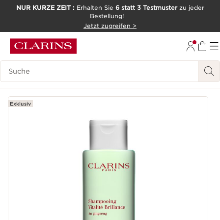
NUR KURZE ZEIT :
Erhalten Sie
6 statt 3 Testmuster
zu jeder
Bestellung!
WEITER ZUM INHALT
Jetzt zugreifen >
ZUM FOOTER GEHEN
Legende suchen
Exklusiv