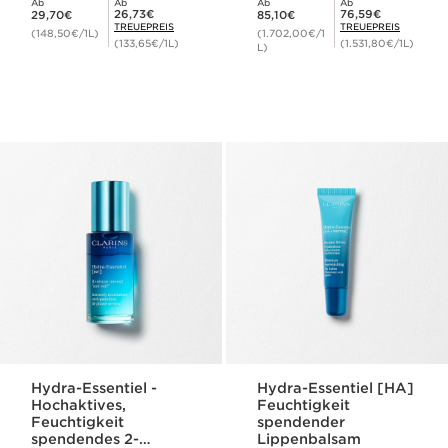
Ab
Ab
Ab
Ab
Aktueller Preis 29,70€
Aktueller Preis 85,10€
Mitgliederpreis 26,73€
Mitgliederpreis 76,59€
26,73€
76,59€
29,70€
85,10€
TREUEPREIS
TREUEPREIS
(148,50€/1L)
(1.702,00€/1
(133,65€/1L)
(1.531,80€/1L)
L)
Hydra-Essentiel -
Hydra-Essentiel [HA]
Hochaktives,
Feuchtigkeit
Feuchtigkeit
spendender
spendendes 2-
Lippenbalsam