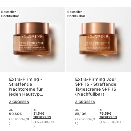
Bestseller
Bestseller
Nachfüllbar
Nachfüllbar
Extra-Firming -
Extra-Firming Jour
Straffende
SPF 15 - Straffende
Nachtcreme für
Tagescreme SPF 15
jeden Hauttyp
(Nachfüllbar)
(nachfüllbar)
2 GRÖSSEN
2 GRÖSSEN
Ab
Ab
Ab
Ab
Aktueller Preis 90,60€
Aktueller Preis 85,10€
Mitgliederpreis 81,54€
Mitgliederpreis 76,59€
81,54€
76,59€
90,60€
85,10€
TREUEPREIS
TREUEPREIS
(1.812,00€/1L
(1.702,00€/1
(1.630,80€/1L
(1.531,80€/1L)
)
L)
)