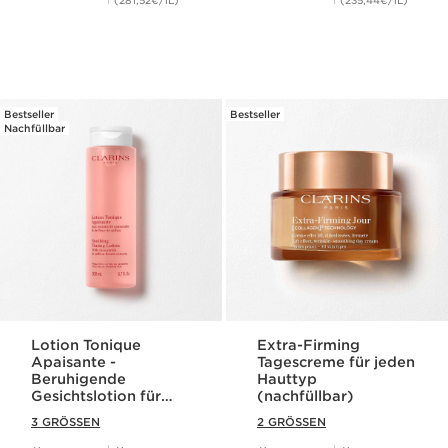
(281,52€/1L)
(235,44€/1L)
Bestseller
Bestseller
Nachfüllbar
Lotion Tonique
Extra-Firming
Apaisante -
Tagescreme für jeden
Beruhigende
Hauttyp
Gesichtslotion für
(nachfüllbar)
sehr trockene oder
3 GRÖSSEN
2 GRÖSSEN
sensible Haut