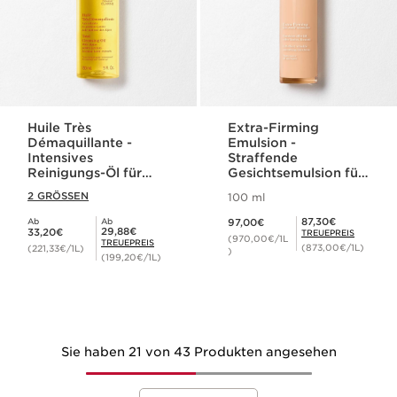
Huile Très
Extra-Firming
Démaquillante -
Emulsion -
Intensives
Straffende
Reinigungs-Öl für
Gesichtsemulsion für
wasserfestes Makeup
den Tag
2 GRÖSSEN
100 ml
Aktueller Preis 97,00€
Mitgliederpreis 87,30€
87,30€
Ab
Ab
97,00€
Aktueller Preis 33,20€
Mitgliederpreis 29,88€
29,88€
33,20€
TREUEPREIS
(970,00€/1L
TREUEPREIS
(873,00€/1L)
(221,33€/1L)
)
(199,20€/1L)
Sie haben 21 von 43 Produkten angesehen