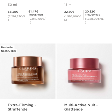
Phasen Serum
30 ml
15 ml
Aktueller Preis 68,30€
Aktueller Preis 22,80€
Mitgliederpreis 61,47€
Mitgliederpreis 20,52€
61,47€
20,52€
68,30€
22,80€
TREUEPREIS
TREUEPREIS
(2.276,67€/1L
(1.520,00€/1
(2.049,00€/1
(1.368,00€/1L
)
L)
L)
)
Bestseller
Nachfüllbar
Extra-Firming -
Multi-Active Nuit -
Straffende
Glättende