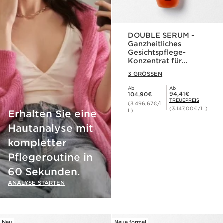
DOUBLE SERUM -
Ganzheitliches
Gesichtspflege-
Konzentrat für
jugendliche Haut
3 GRÖSSEN
Ab
Ab
Aktueller Preis 104,90€
Mitgliederpreis 94,41€
94,41€
104,90€
TREUEPREIS
(3.496,67€/1
(3.147,00€/1L)
L)
Erhalten Sie eine
Hautanalyse mit
kompletter
Pflegeroutine in
60 Sekunden.
ANALYSE STARTEN
Neu
Neue formel