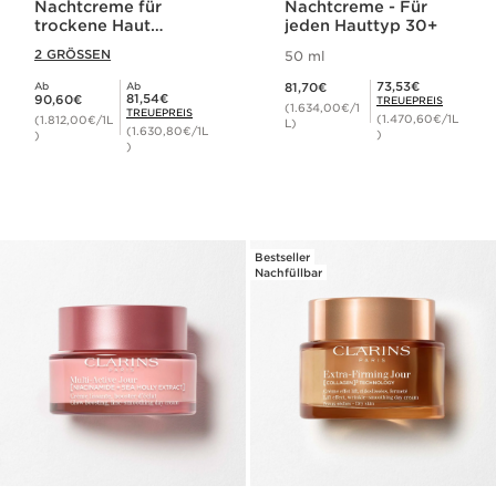
Nachtcreme für
Nachtcreme - Für
trockene Haut
jeden Hauttyp 30+
(nachfüllbar)
2 GRÖSSEN
50 ml
Aktueller Preis 81,70€
Mitgliederpreis 73,53€
73,53€
Ab
Ab
81,70€
Aktueller Preis 90,60€
Mitgliederpreis 81,54€
81,54€
90,60€
TREUEPREIS
(1.634,00€/1
TREUEPREIS
(1.470,60€/1L
(1.812,00€/1L
L)
(1.630,80€/1L
)
)
)
Bestseller
Nachfüllbar