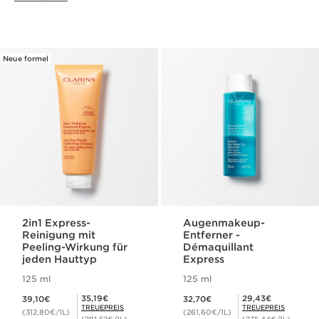
Neue formel
2in1 Express-
Augenmakeup-
Reinigung mit
Entferner -
Peeling-Wirkung für
Démaquillant
jeden Hauttyp
Express
125 ml
125 ml
Aktueller Preis 39,10€
Aktueller Preis 32,70€
Mitgliederpreis 35,19€
Mitgliederpreis 29,43€
35,19€
29,43€
39,10€
32,70€
TREUEPREIS
TREUEPREIS
(312,80€/1L)
(261,60€/1L)