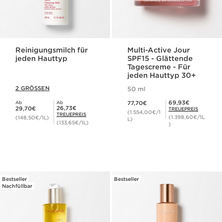
Reinigungsmilch für
Multi-Active Jour
jeden Hauttyp
SPF15 - Glättende
Tagescreme - Für
jeden Hauttyp 30+
2 GRÖSSEN
50 ml
Aktueller Preis 77,70€
Mitgliederpreis 69,93€
69,93€
Ab
Ab
77,70€
Aktueller Preis 29,70€
Mitgliederpreis 26,73€
26,73€
29,70€
TREUEPREIS
(1.554,00€/1
TREUEPREIS
(1.398,60€/1L
(148,50€/1L)
L)
(133,65€/1L)
)
Bestseller
Bestseller
Nachfüllbar