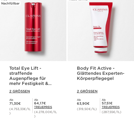
Nachfüllbar
Total Eye Lift -
Body Fit Active -
straffende
Glättendes Experten-
Augenpflege für
Körperpflegegel
mehr Festigkeit &
Hautdichte
2 GRÖSSEN
2 GRÖSSEN
Ab
Ab
Ab
Ab
Aktueller Preis 71,30€
Aktueller Preis 63,90€
Mitgliederpreis 64,17€
Mitgliederpreis 57,51€
64,17€
57,51€
71,30€
63,90€
TREUEPREIS
TREUEPREIS
(4.753,33€/1L
(319,50€/1L)
(4.278,00€/1L
(287,55€/1L)
)
)