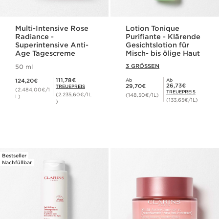
Multi-Intensive Rose
Lotion Tonique
Radiance -
Purifiante - Klärende
Superintensive Anti-
Gesichtslotion für
Age Tagescreme
Misch- bis ölige Haut
3 GRÖSSEN
50 ml
Aktueller Preis 124,20€
Mitgliederpreis 111,78€
111,78€
124,20€
Ab
Ab
Aktueller Preis 29,70€
Mitgliederpreis 26,73€
26,73€
29,70€
TREUEPREIS
(2.484,00€/1
TREUEPREIS
(2.235,60€/1L
(148,50€/1L)
L)
(133,65€/1L)
)
Bestseller
Nachfüllbar