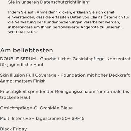
Sie in unseren
Datenschutzrichtlinien
*
Indem Sie auf „Anmelden“ klicken, erklären Sie sich damit
einverstanden, dass die erfassten Daten von Clarins Österreich für
die Verwaltung der Kundenbeziehungen verarbeitet werden,
insbesondere um Ihnen personalisierte Angebote zu unseren
WEITERLESEN
Produkten und Dienstleistungen entsprechend Ihrem
Kaufverhalten, Ihren Gewohnheiten und/oder Ihren Interessen
zuzusenden, auch durch Anzeige in sozialen Netzwerken und auf
Websites Dritter, sowie für analytische Zwecke.
Am beliebtesten
DOUBLE SERUM - Ganzheitliches Gesichtspflege-Konzentrat
für jugendliche Haut
Skin Illusion Full Coverage - Foundation mit hoher Deckkraft
&amp; mattem Finish
Feuchtigkeit spendender Reinigungsschaum für normale bis
trockene Haut
Gesichtspflege-Öl Orchidée Bleue
Multi Intensive - Tagescreme 50+ SPF15
Black Friday