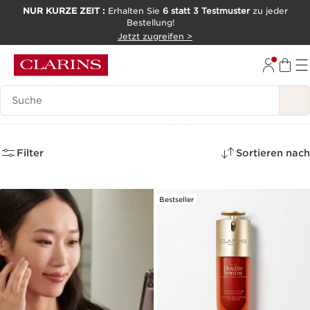
NUR KURZE ZEIT :
Erhalten Sie
6 statt 3 Testmuster
zu jeder
Bestellung!
WEITER ZUM INHALT
Jetzt zugreifen >
ZUM FOOTER GEHEN
Legende suchen
Neuheiten Gesicht
(43)
Filter
Sortieren nach
Bestseller