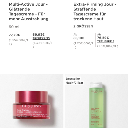
Multi-Active Jour -
Extra-Firming Jour -
Glättende
Straffende
Tagescreme - Für
Tagescreme für
mehr Ausstrahlung
trockene Haut
30+
(nachfüllbar)
2 GRÖSSEN
50 ml
Aktueller Preis 77,70€
Mitgliederpreis 69,93€
69,93€
77,70€
Ab
Ab
Aktueller Preis 85,10€
Mitgliederpreis 76,59€
76,59€
85,10€
TREUEPREIS
(1.554,00€/1
TREUEPREIS
(1.398,60€/1L
(1.702,00€/1
L)
(1.531,80€/1L)
)
L)
Bestseller
Nachfüllbar