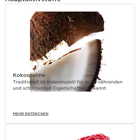
ergänzenden Wirkstoffen.
- Biologischer Granatapfel-Extrakt: hilft, die Energie der
WEITER ZUM INHALT
Haut zu boosten.
- Ausstrahlung förderndes Peptid: trägt zur
Zellerneuerung bei und glättet das Mikrorelief der Haut.
Clarins Plus
Anhand eines Verbrauchertests mit dem Namen "Inner
Radiance Booster *" beweist Clarins die Wirksamkeit
dieser neuen Generation der Rose Radiance Creme und
hebt ihre positive Wirkung auf das Selbstbewusstsein
hervor. *Booster für das Selbstvertrauen
Kokospalme
Traditionell ist Kokosnussöl für seine nährenden
und schützenden Eigenschaften bekannt.
MEHR ENTDECKEN