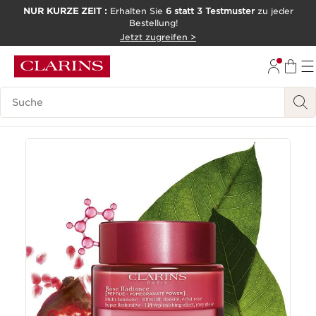
NUR KURZE ZEIT :
Erhalten Sie
6 statt 3 Testmuster
zu jeder
Bestellung!
WEITER ZUM INHALT
Jetzt zugreifen >
ZUM FOOTER GEHEN
Legende suchen