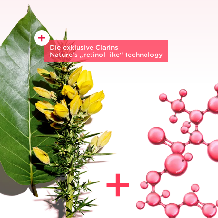
Die exklusive Clarins
Nature’s „retinol-⁠like“ technology
Biologischer Haronga-Extrakt
besitzt
die gleichen außergewöhnlichen Kräfte
wie Retinol**** und wirkt
als leistungsstarker Anti-Ageing-
Aktivstoff, während biologischer
Stechginster-Extrakt hilft, die Haut
zu stärken und Lifting-Effekt & Hautdichte
unterstützt.