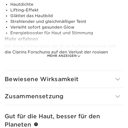
Hautdichte
Lifting-Effekt
Glättet das Hautbild
Strahlender und gleichmäßiger Teint
Verleiht sofort gesunden Glow
Energiebooster für Haut und Stimmung
Mehr erfahren
Bei dieser Generation der Rose Radiance Creme zielt
die Clarins Forschung auf den Verlust der rosigen
MEHR ANZEIGEN
Ausstrahlung der Haut in den Wechseljahren ab.
Das Herzstück der neuen Formel ist der neue Clarins
radiance complex: [PEPTIDE - POMEGRANATE
Bewiesene Wirksamkeit
POWER], der zu einem gleichmäßigen Teint beiträgt und
die Energie der Haut boostet. Ergebnis: Die glattere
Haut reflektiert das Licht besser und erhält einen rosigen
Zusammensetzung
Schimmer, der sofort für eine gesunde Ausstrahlung
sorgt.
Clarins hat außerdem die Extrakte aus biologischem
Gut für die Haut, besser für den
WEITER ZUM INHALT
Stechginster und biologischem Haronga kombiniert, um
Planeten
der durch den Hormonabfall in den Wechseljahren