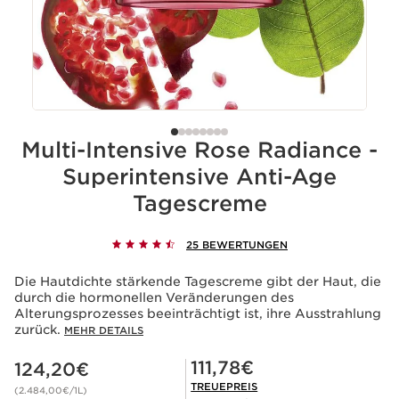
Multi-Intensive Rose Radiance -
Superintensive Anti-Age
Tagescreme
25 BEWERTUNGEN
Die Hautdichte stärkende Tagescreme gibt der Haut, die
durch die hormonellen Veränderungen des
Alterungsprozesses beeinträchtigt ist, ihre Ausstrahlung
zurück.
MEHR DETAILS
Aktueller Preis 124,20€
Mitgliederpreis 111,78€
111,78€
124,20€
TREUEPREIS
(2.484,00€/1L)