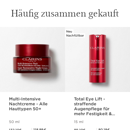
Häufig zusammen gekauft
Neu
WEITER ZUM INHALT
Nachfüllbar
Multi-Intensive
Total Eye Lift -
Nachtcreme - Alle
straffende
Hauttypen 50+
Augenpflege für
mehr Festigkeit &
Hautdichte
50 ml
15 ml
Aktueller Preis 132,10€
Aktueller Preis 89,10€
Mitgliederpreis 118,89€
Mitgliederpreis 80,19€
118,89€
80,19€