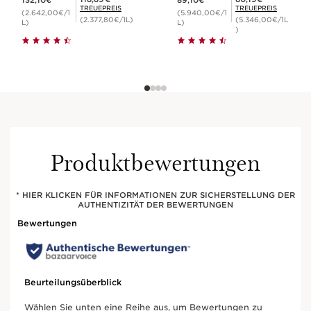
132,10€
89,10€
TREUEPREIS
TREUEPREIS
(2.642,00€/1
(5.940,00€/1
(2.377,80€/1L)
(5.346,00€/1L
L)
L)
)
Produktbewertungen
* HIER KLICKEN FÜR INFORMATIONEN ZUR SICHERSTELLUNG DER
AUTHENTIZITÄT DER BEWERTUNGEN