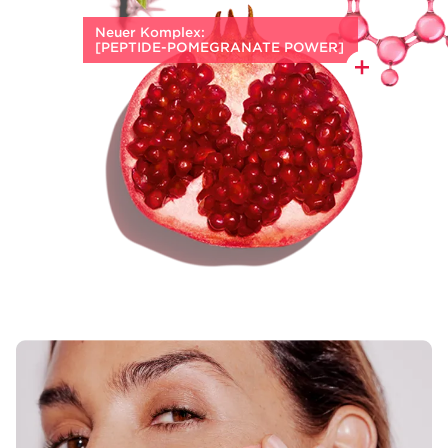
Neuer Komplex:
[PEPTIDE-⁠POMEGRANATE POWER]
Energie boostender
biologischer
Granatapfel-Extrakt
trifft
auf ein
exklusives Ausstrahlung
förderndes Peptid
, die durch hormonelle
Veränderungen bedingten Zeichen
der Hautalterung erscheinen gemildert.