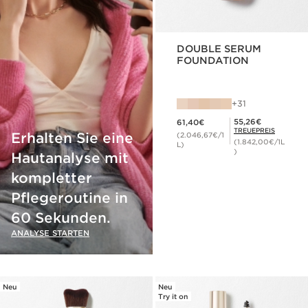
DOUBLE SERUM
FOUNDATION
31
Aktueller Preis 61,40€
Mitgliederpreis 55,26€
55,26€
61,40€
TREUEPREIS
Erhalten Sie eine
(2.046,67€/1
(1.842,00€/1L
L)
)
Hautanalyse mit
kompletter
Pflegeroutine in
60 Sekunden.
ANALYSE STARTEN
Neu
Neu
Try it on