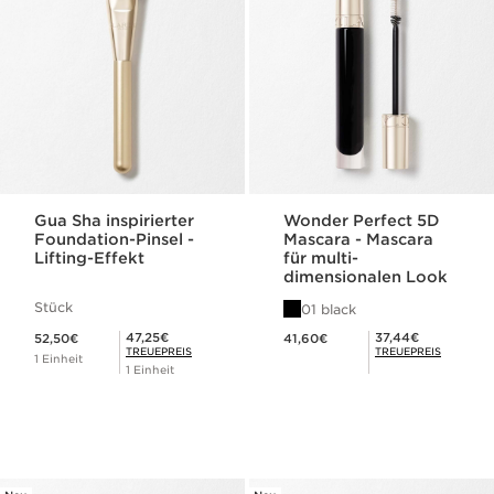
Gua Sha inspirierter
Wonder Perfect 5D
Foundation-Pinsel -
Mascara - Mascara
Lifting-Effekt
für multi-
dimensionalen Look
Stück
01 black
Aktueller Preis 52,50€
Aktueller Preis 41,60€
Mitgliederpreis 47,25€
Mitgliederpreis 37,44€
47,25€
37,44€
52,50€
41,60€
TREUEPREIS
TREUEPREIS
1 Einheit
1 Einheit