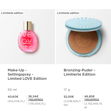
Limitierte edition
Limitierte edition
Make-Up -
Bronzing-Puder -
Settingspray -
Limitierte Edition
Limited LOVE Edition
50 ml
17 g
Aktueller Preis 40,60€
Aktueller Preis 52,00€
Mitgliederpreis 36,54€
Mitgliederpreis 46,80€
36,54€
46,80€
40,60€
52,00€
TREUEPREIS
TREUEPREIS
(812,00€/1L)
(3.058,82€/1
(730,80€/1L)
(2.752,94€/1k
kg)
g)