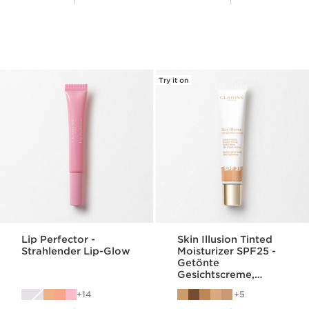
Try it on
Lip Perfector -
Skin Illusion Tinted
Strahlender Lip-Glow
Moisturizer SPF25 -
Getönte
Gesichtscreme,
Feuchtigkeit & Glow
14
5
SPF 25
Aktueller Preis 26,30€