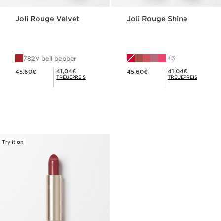
Joli Rouge Velvet
Joli Rouge Shine
3
782V bell pepper
Aktueller Preis 45,60€
Aktueller Preis 45,60€
Mitgliederpreis 41,04€
Mitgliederpreis 41,04€
41,04€
41,04€
45,60€
45,60€
TREUEPREIS
TREUEPREIS
Try it on