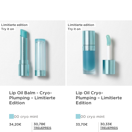
Limitierte edition
Limitierte edition
Try it on
Try it on
Lip Oil Balm - Cryo-
Lip Oil Cryo-
Plumping – Limitierte
Plumping – Limitierte
Edition
Edition
00 cryo mint
00 cryo mint
Aktueller Preis 34,20€
Aktueller Preis 33,70€
Mitgliederpreis 30,78€
Mitgliederpreis 30,33€
30,78€
30,33€
34,20€
33,70€
TREUEPREIS
TREUEPREIS