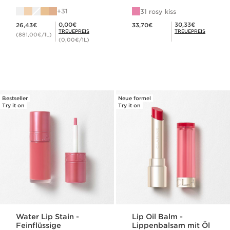
mattem Finish
31
31 rosy kiss
Aktueller Preis 26,43€
Aktueller Preis 33,70€
Mitgliederpreis 0,00€
Mitgliederpreis 30,33€
0,00€
30,33€
26,43€
33,70€
TREUEPREIS
TREUEPREIS
(881,00€/1L)
(0,00€/1L)
Bestseller
Neue formel
Try it on
Try it on
Water Lip Stain -
Lip Oil Balm -
Feinflüssige
Lippenbalsam mit Öl