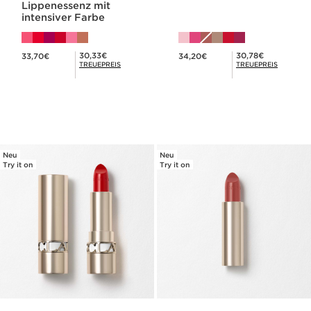
Lippenessenz mit
intensiver Farbe
Aktueller Preis 33,70€
Aktueller Preis 34,20€
Mitgliederpreis 30,33€
Mitgliederpreis 30,78€
30,33€
30,78€
33,70€
34,20€
TREUEPREIS
TREUEPREIS
Neu
Neu
Try it on
Try it on