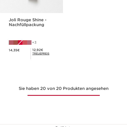
Joli Rouge Shine -
Nachfüllpackung
3
Aktueller Preis 14,35€
Mitgliederpreis 12,92€
12,92€
14,35€
TREUEPREIS
Sie haben 20 von 20 Produkten angesehen