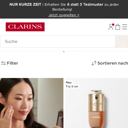
NUR KURZE ZEIT :
Erhalten Sie
6 statt 3 Testmuster
zu jeder
Bestellung!
WEITER ZUM INHALT
Jetzt zugreifen >
ZUM FOOTER GEHEN
Legende suchen
Neuheiten Makeup
(20)
Filter
Sortieren nach
Neu
Try it on