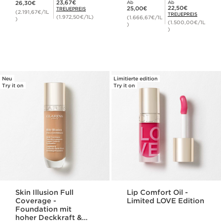
Mitgliederpreis 23,67€
23,67€
26,30€
Ab
Ab
Aktueller Preis 25,00€
Mitgliederpreis 22,50€
22,50€
25,00€
TREUEPREIS
(2.191,67€/1L
TREUEPREIS
(1.972,50€/1L)
(1.666,67€/1L
)
(1.500,00€/1L
)
)
Neu
Limitierte edition
Try it on
Try it on
Skin Illusion Full
Lip Comfort Oil -
Coverage -
Limited LOVE Edition
Foundation mit
hoher Deckkraft &