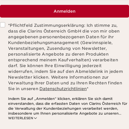
Anmelden
*Pflichtfeld Zustimmungserklärung: Ich stimme zu,
dass die Clarins Österreich GmbH die von mir oben
angegebenen personenbezogenen Daten für ihr
Kundenbeziehungsmanagement (Gewinnspiele,
Veranstaltungen, Zusendung von Newsletter,
personalisierte Angebote zu deren Produkten
entsprechend meinem Kaufverhalten) verarbeiten
darf. Sie können Ihre Einwilligung jederzeit
widerrufen, indem Sie auf den Abmeldelink in jedem
Newsletter klicken. Weitere Informationen zur
Verwaltung Ihrer Daten und zu Ihren Rechten finden
Sie in unseren
Datenschutzrichtlinien
*
Indem Sie auf „Anmelden“ klicken, erklären Sie sich damit
einverstanden, dass die erfassten Daten von Clarins Österreich für
die Verwaltung der Kundenbeziehungen verarbeitet werden,
insbesondere um Ihnen personalisierte Angebote zu unseren
WEITERLESEN
Produkten und Dienstleistungen entsprechend Ihrem
Kaufverhalten, Ihren Gewohnheiten und/oder Ihren Interessen
zuzusenden, auch durch Anzeige in sozialen Netzwerken und auf