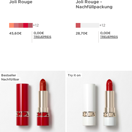
Joli Rouge
Joli Rouge -
Nachfüllpackung
12
12
Aktueller Preis 45,60€
Aktueller Preis 28,70€
Mitgliederpreis 0,00€
Mitgliederpreis 0,00€
0,00€
0,00€
45,60€
28,70€
TREUEPREIS
TREUEPREIS
Bestseller
Try it on
Nachfüllbar