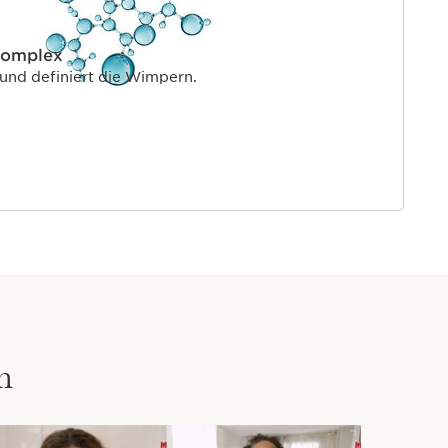
complex
 und definiert die Wimpern.
n