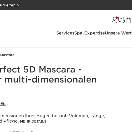
zugreifen >
Services
Spa-Expertise
Unsere Wert
Mascara
fect 5D Mascara -
r multi-dimensionalen
GEN
Dimensionen Ihrer Augen betont: Volumen, Länge,
d Pflege.
MEHR DETAILS
Mitgliederpreis 37,44€