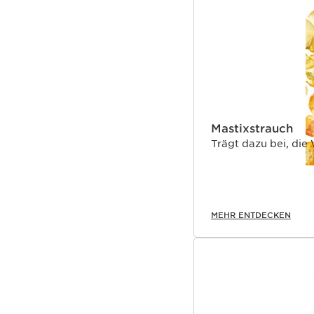
93 % natürliche Inhalts
Recycelbarer Glasflako
Material.
*Klinischer Test an 33 
Innovation
LASH BOOSTING COMPLE
kombiniert mit Mastix-
Wimpern, revitalisiert 
Mastixstrauch
Clarins Plus
Trägt dazu bei, die
Ihre DUAL-FIBRE DIMEN
gewonnen werden. Das B
Wimpern in all ihren D
MEHR ENTDECKEN