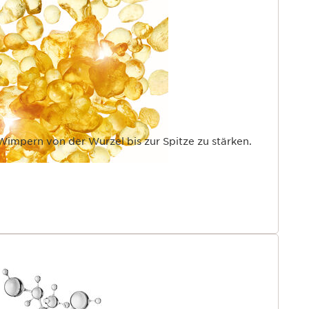
stoffe, 88 % Hautpflegeformel.
n, Verschluss enthält mindestens 75 % recyceltes
Frauen
X +[HA], bestehend aus Panthenol und Sphinganin,
Extrakt und Hyaluronsäure. Diese Mascara umhüllt die
sie und verbessert ihr Aussehen.
 Wimpern von der Wurzel bis zur Spitze zu stärken.
SIONS BRUSH besteht aus Fasern, die aus Rizinusöl
ürstchen umhüllt, verlängert und definiert die
imensionen.