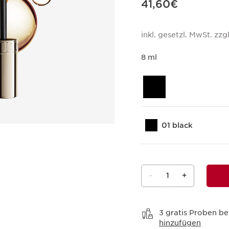
41,60€
inkl. gesetzl. MwSt. zzgl
8 ml
01 black
-
1
+
Warenkorb anzeigen
3 gratis Proben be
hinzufügen