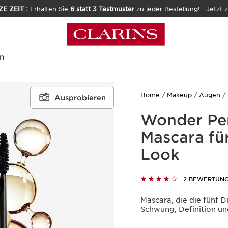
E ZEIT :
Erhalten Sie
6 statt 3 Testmuster
zu jeder Bestellung!
Jetzt 
n
Home
Makeup
Augen
Ausprobieren
Wonder Per
Mascara fü
Look
2 BEWERTUN
Mascara, die die fünf 
Schwung, Definition un
Aktueller Preis 41,60€