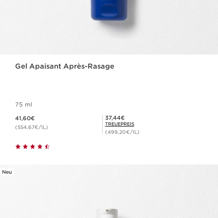
Gel Apaisant Après-Rasage
75 ml
Aktueller Preis 41,60€
Mitgliederpreis 37,44€
37,44€
41,60€
TREUEPREIS
(554,67€/1L)
(499,20€/1L)
Neu