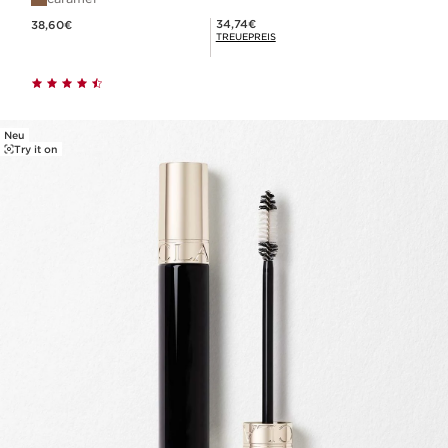
Aktueller Preis 38,60€
Mitgliederpreis 34,74€
34,74€
38,60€
TREUEPREIS
Neu
Try it on