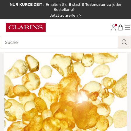
NUR KURZE ZEIT :
Erhalten Sie
6 statt 3 Testmuster
zu jeder
Bestellung!
WEITER ZUM INHALT
Jetzt zugreifen >
ZUM FOOTER GEHEN
Legende suchen