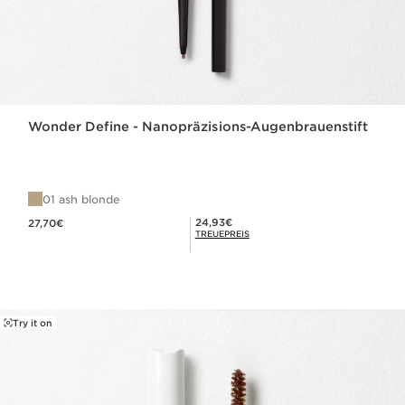
Wonder Define - Nanopräzisions-Augenbrauenstift
01 ash blonde
Aktueller Preis 27,70€
Mitgliederpreis 24,93€
24,93€
27,70€
TREUEPREIS
Try it on