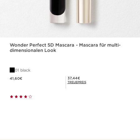
Wonder Perfect 5D Mascara - Mascara für multi-
dimensionalen Look
01 black
Aktueller Preis 41,60€
Mitgliederpreis 37,44€
37,44€
41,60€
TREUEPREIS