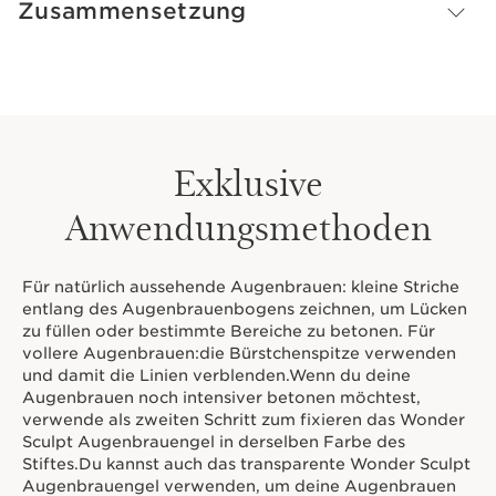
Zusammensetzung
Die cremige, wasserfeste Textur vereint Pflege, Komfort
und 24-Stunden-Halt* für ein natürliches Ergebnis.
Formel aus 92 % natürlichen Inhaltsstoffen.
*Klinischer Test an 31 Frauen”
Innovation
Exklusive
Mastix-Extrakt.
Dieser Stift revitalisiert und verbessert
Anwendungsmethoden
Tag für Tag das Aussehen der Augenbrauen.
Für natürlich aussehende Augenbrauen: kleine Striche
entlang des Augenbrauenbogens zeichnen, um Lücken
zu füllen oder bestimmte Bereiche zu betonen. Für
vollere Augenbrauen:die Bürstchenspitze verwenden
und damit die Linien verblenden.Wenn du deine
Augenbrauen noch intensiver betonen möchtest,
verwende als zweiten Schritt zum fixieren das Wonder
Sculpt Augenbrauengel in derselben Farbe des
Stiftes.Du kannst auch das transparente Wonder Sculpt
Augenbrauengel verwenden, um deine Augenbrauen