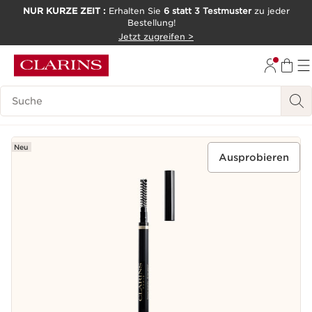
NUR KURZE ZEIT :
Erhalten Sie
6 statt 3 Testmuster
zu jeder
Bestellung!
WEITER ZUM INHALT
Jetzt zugreifen >
ZUM FOOTER GEHEN
Legende suchen
Neu
Ausprobieren