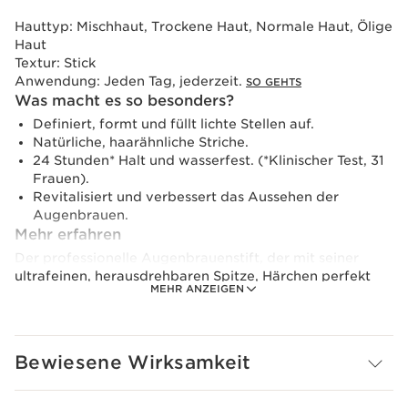
Hauttyp:
Mischhaut, Trockene Haut, Normale Haut, Ölige
Haut
Textur:
Stick
Anwendung:
Jeden Tag, jederzeit.
SO GEHTS
Was macht es so besonders?
Definiert, formt und füllt lichte Stellen auf.
Natürliche, haarähnliche Striche.
24 Stunden* Halt und wasserfest. (*Klinischer Test, 31
Frauen).
Revitalisiert und verbessert das Aussehen der
Augenbrauen.
Mehr erfahren
Der professionelle Augenbrauenstift, der mit seiner
ultrafeinen, herausdrehbaren Spitze, Härchen perfekt
MEHR ANZEIGEN
nachahmt und neue Maßstäbe in Sachen Präzision setzt.
Das integrierte Bürstchen verblendet das Produkt im
Handumdrehen.
Bewiesene Wirksamkeit
Die Formel mit Mastix-Extrakt revitalisiert die
Augenbrauen und verbessert Tag für Tag ihr Aussehen.