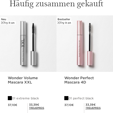
Häufig zusammen gekauft
Neu
Bestseller
WEITER ZUM INHALT
Try it on
Try it on
Wonder Volume
Wonder Perfect
Mascara XXL
Mascara 4D
01 extreme black
01 perfect black
Aktueller Preis 37,10€
Aktueller Preis 37,10€
Mitgliederpreis 33,39€
Mitgliederpreis 33,39€
33,39€
33,39€
37,10€
37,10€
TREUEPREIS
TREUEPREIS