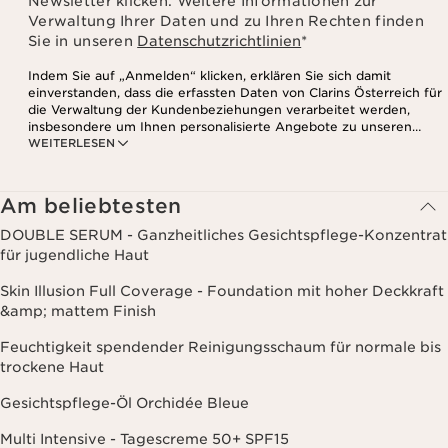
Newsletter klicken. Weitere Informationen zur
Verwaltung Ihrer Daten und zu Ihren Rechten finden
Sie in unseren
Datenschutzrichtlinien
*
Indem Sie auf „Anmelden“ klicken, erklären Sie sich damit
einverstanden, dass die erfassten Daten von Clarins Österreich für
die Verwaltung der Kundenbeziehungen verarbeitet werden,
insbesondere um Ihnen personalisierte Angebote zu unseren
WEITERLESEN
Produkten und Dienstleistungen entsprechend Ihrem
Kaufverhalten, Ihren Gewohnheiten und/oder Ihren Interessen
zuzusenden, auch durch Anzeige in sozialen Netzwerken und auf
Websites Dritter, sowie für analytische Zwecke.
Am beliebtesten
DOUBLE SERUM - Ganzheitliches Gesichtspflege-Konzentrat
für jugendliche Haut
Skin Illusion Full Coverage - Foundation mit hoher Deckkraft
&amp; mattem Finish
Feuchtigkeit spendender Reinigungsschaum für normale bis
trockene Haut
Gesichtspflege-Öl Orchidée Bleue
Multi Intensive - Tagescreme 50+ SPF15