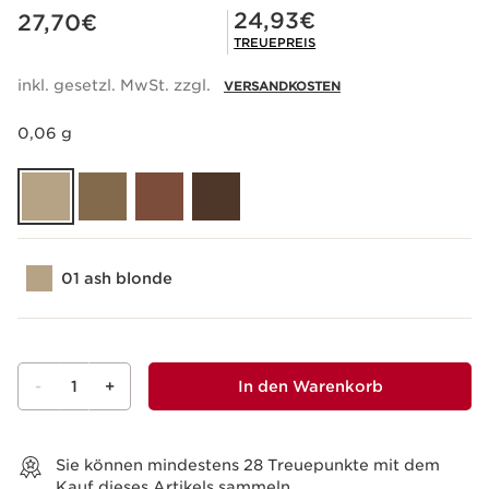
Aktueller Preis 27,70€
Mitgliederpreis 24,93€
24,93€
27,70€
TREUEPREIS
inkl. gesetzl. MwSt. zzgl.
VERSANDKOSTEN
0,06 g
01 ash blonde
-
1
+
In den Warenkorb
Warenkorb anzeigen
Sie können mindestens
28
Treuepunkte mit dem
Kauf dieses Artikels sammeln.