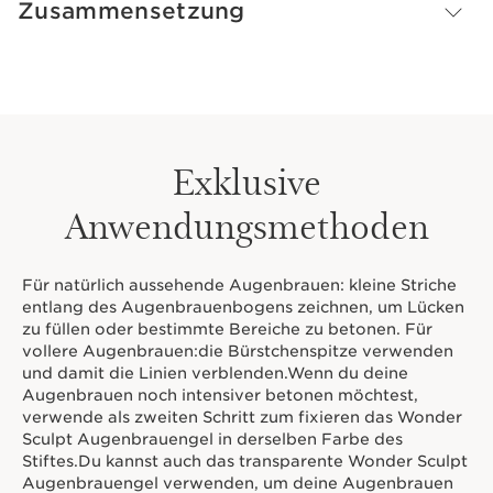
Zusammensetzung
Die cremige, wasserfeste Textur vereint Pflege, Komfort
und 24-Stunden-Halt* für ein natürliches Ergebnis.
Formel aus 92 % natürlichen Inhaltsstoffen.
*Klinischer Test an 31 Frauen”
Innovation
Exklusive
Mastix-Extrakt.
Dieser Stift revitalisiert und verbessert
Anwendungsmethoden
Tag für Tag das Aussehen der Augenbrauen.
Für natürlich aussehende Augenbrauen: kleine Striche
entlang des Augenbrauenbogens zeichnen, um Lücken
zu füllen oder bestimmte Bereiche zu betonen. Für
vollere Augenbrauen:die Bürstchenspitze verwenden
und damit die Linien verblenden.Wenn du deine
Augenbrauen noch intensiver betonen möchtest,
verwende als zweiten Schritt zum fixieren das Wonder
Sculpt Augenbrauengel in derselben Farbe des
Stiftes.Du kannst auch das transparente Wonder Sculpt
Augenbrauengel verwenden, um deine Augenbrauen