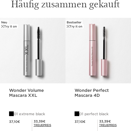
Häufig zusammen gekauft
Neu
Bestseller
WEITER ZUM INHALT
Try it on
Try it on
Wonder Volume
Wonder Perfect
Mascara XXL
Mascara 4D
01 extreme black
01 perfect black
Aktueller Preis 37,10€
Aktueller Preis 37,10€
Mitgliederpreis 33,39€
Mitgliederpreis 33,39€
33,39€
33,39€
37,10€
37,10€
TREUEPREIS
TREUEPREIS