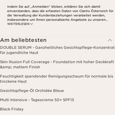
Indem Sie auf „Anmelden“ klicken, erklären Sie sich damit
einverstanden, dass die erfassten Daten von Clarins Österreich für
die Verwaltung der Kundenbeziehungen verarbeitet werden,
insbesondere um Ihnen personalisierte Angebote zu unseren
WEITERLESEN
Produkten und Dienstleistungen entsprechend Ihrem
Kaufverhalten, Ihren Gewohnheiten und/oder Ihren Interessen
zuzusenden, auch durch Anzeige in sozialen Netzwerken und auf
Websites Dritter, sowie für analytische Zwecke.
Am beliebtesten
DOUBLE SERUM - Ganzheitliches Gesichtspflege-Konzentrat
für jugendliche Haut
Skin Illusion Full Coverage - Foundation mit hoher Deckkraft
&amp; mattem Finish
Feuchtigkeit spendender Reinigungsschaum für normale bis
trockene Haut
Gesichtspflege-Öl Orchidée Bleue
Multi Intensive - Tagescreme 50+ SPF15
Black Friday