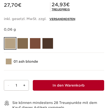
Aktueller Preis 27,70€
Mitgliederpreis 24,93€
24,93€
27,70€
TREUEPREIS
inkl. gesetzl. MwSt. zzgl.
VERSANDKOSTEN
0,06 g
01 ash blonde
-
1
+
In den Warenkorb
Warenkorb anzeigen
Sie können mindestens
28
Treuepunkte mit dem
Kauf dieses Artikels sammeln.