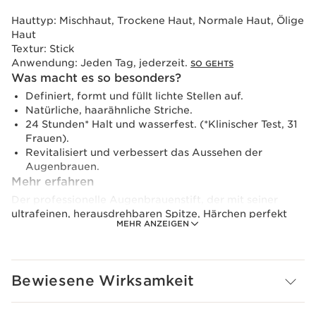
Hauttyp:
Mischhaut, Trockene Haut, Normale Haut, Ölige
Haut
Textur:
Stick
Anwendung:
Jeden Tag, jederzeit.
SO GEHTS
Was macht es so besonders?
Definiert, formt und füllt lichte Stellen auf.
Natürliche, haarähnliche Striche.
24 Stunden* Halt und wasserfest. (*Klinischer Test, 31
Frauen).
Revitalisiert und verbessert das Aussehen der
Augenbrauen.
Mehr erfahren
Der professionelle Augenbrauenstift, der mit seiner
ultrafeinen, herausdrehbaren Spitze, Härchen perfekt
MEHR ANZEIGEN
nachahmt und neue Maßstäbe in Sachen Präzision setzt.
Das integrierte Bürstchen verblendet das Produkt im
Handumdrehen.
Bewiesene Wirksamkeit
Die Formel mit Mastix-Extrakt revitalisiert die
Augenbrauen und verbessert Tag für Tag ihr Aussehen.