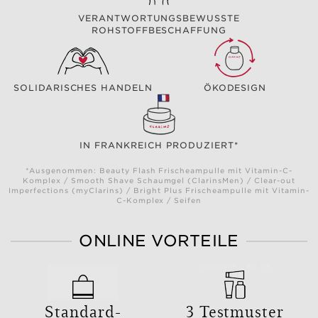
VERANTWORTUNGSBEWUSSTE
ROHSTOFFBESCHAFFUNG
SOLIDARISCHES HANDELN
ÖKODESIGN
IN FRANKREICH PRODUZIERT*
*Ausgenommen: Beauty Flash Frischeampulle mit Vitamin-C-
Komplex / Smooth Shave Schaumgel (ClarinsMen) / Clear-out
Imperfections (myClarins) / Bright Plus Frischeampulle mit Vitamin-
C-Komplex / Seifen
ONLINE VORTEILE
Standard-
3 Testmuster