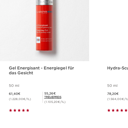
Gel Energisant - Energiegel für
Hydra-Scu
das Gesicht
50 ml
50 ml
Aktueller Preis 61,40€
Aktueller Preis 78,20€
Mitgliederpreis 55,26€
55,26€
61,40€
78,20€
TREUEPREIS
(1.228,00€/1L)
(1.564,00€/1
(1.105,20€/1L)
Schnellansicht