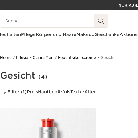
NUR KURZ
WEITER ZUM INHALT
Legende suchen
ZUM FOOTER GEHEN
Neuheiten
Pflege
Körper und Haare
Makeup
Geschenke
Aktione
Home
Pflege
ClarinsMen
Feuchtigkeitscreme
Gesicht
Gesicht
(4)
Filter (1)
Preis
Hautbedürfnis
Textur
Alter