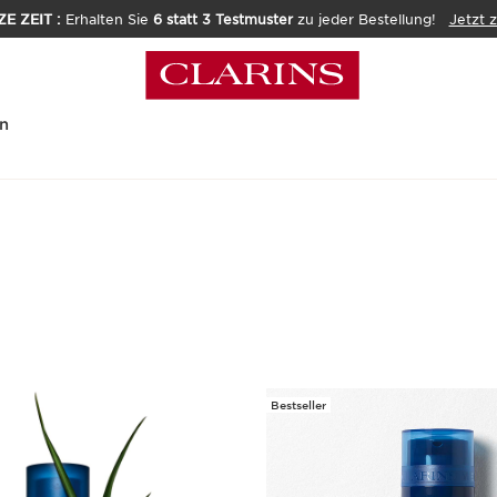
E ZEIT :
Erhalten Sie
6 statt 3 Testmuster
zu jeder Bestellung!
Jetzt 
n
Bestseller