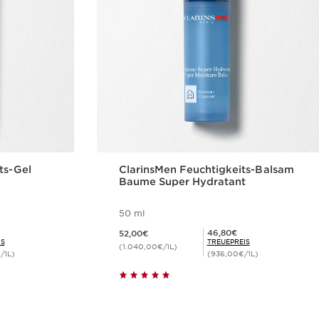
ts-Gel
ClarinsMen Feuchtigkeits-Balsam
Baume Super Hydratant
50 ml
Aktueller Preis 52,00€
Mitgliederpreis 46,80€
46,80€
52,00€
IS
TREUEPREIS
(1.040,00€/1L)
/1L)
(936,00€/1L)
cht
Schnellansicht