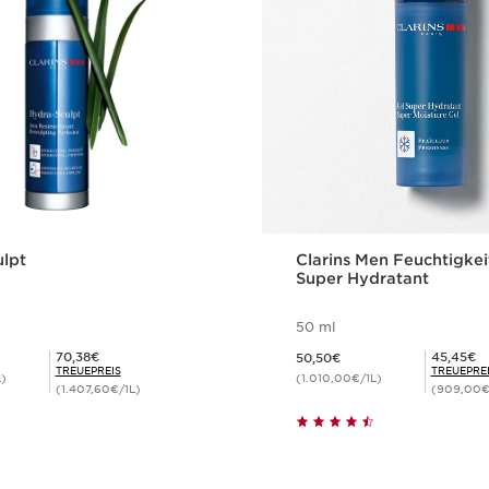
lpt
Clarins Men Feuchtigkei
Super Hydratant
50 ml
Aktueller Preis 50,50€
Mitgliederpreis 70,38€
Mitgliederpreis 45,45€
70,38€
45,45€
50,50€
TREUEPREIS
TREUEPRE
L)
(1.010,00€/1L)
(1.407,60€/1L)
(909,00€
Schnellansicht
Schnellansi