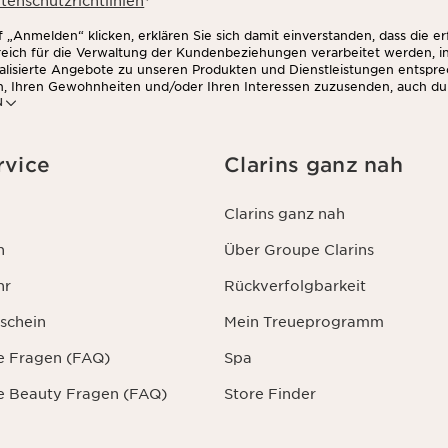
tenschutzrichtlinien
*
 „Anmelden“ klicken, erklären Sie sich damit einverstanden, dass die e
rreich für die Verwaltung der Kundenbeziehungen verarbeitet werden, 
alisierte Angebote zu unseren Produkten und Dienstleistungen entspr
n, Ihren Gewohnheiten und/oder Ihren Interessen zuzusenden, auch du
N
zwerken und auf Websites Dritter, sowie für analytische Zwecke.
rvice
Clarins ganz nah
Clarins ganz nah
n
Über Groupe Clarins
hr
Rückverfolgbarkeit
schein
Mein Treueprogramm
te Fragen (FAQ)
Spa
te Beauty Fragen (FAQ)
Store Finder