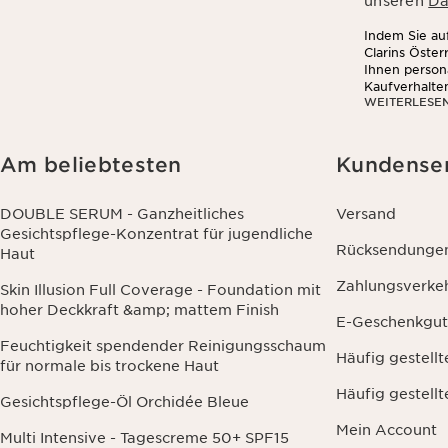
unseren
Da
Indem Sie auf
Clarins Öste
Ihnen person
Kaufverhalte
WEITERLESE
sozialen Net
Am beliebtesten
Kundense
DOUBLE SERUM - Ganzheitliches
Versand
Gesichtspflege-Konzentrat für jugendliche
Rücksendunge
Haut
Zahlungsverke
Skin Illusion Full Coverage - Foundation mit
hoher Deckkraft &amp; mattem Finish
E-Geschenkgut
Feuchtigkeit spendender Reinigungsschaum
Häufig gestell
für normale bis trockene Haut
Häufig gestell
Gesichtspflege-Öl Orchidée Bleue
Mein Account
Multi Intensive - Tagescreme 50+ SPF15