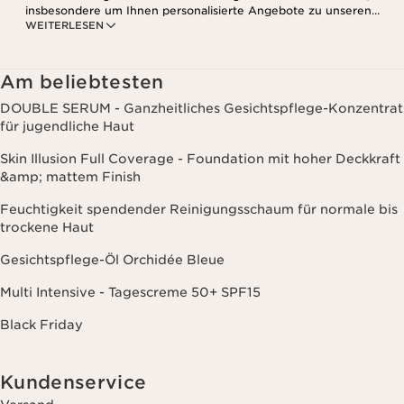
insbesondere um Ihnen personalisierte Angebote zu unseren
WEITERLESEN
Produkten und Dienstleistungen entsprechend Ihrem
Kaufverhalten, Ihren Gewohnheiten und/oder Ihren Interessen
zuzusenden, auch durch Anzeige in sozialen Netzwerken und auf
Websites Dritter, sowie für analytische Zwecke.
Am beliebtesten
DOUBLE SERUM - Ganzheitliches Gesichtspflege-Konzentrat
für jugendliche Haut
Skin Illusion Full Coverage - Foundation mit hoher Deckkraft
&amp; mattem Finish
Feuchtigkeit spendender Reinigungsschaum für normale bis
trockene Haut
Gesichtspflege-Öl Orchidée Bleue
Multi Intensive - Tagescreme 50+ SPF15
Black Friday
Kundenservice