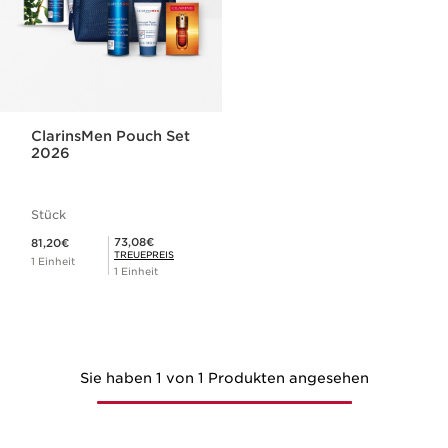
ClarinsMen Pouch Set
2026
Stück
Aktueller Preis 81,20€
Mitgliederpreis 73,08€
73,08€
81,20€
TREUEPREIS
1 Einheit
1 Einheit
Sie haben 1 von 1 Produkten angesehen