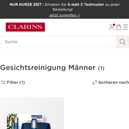
NUR KURZE ZEIT :
Erhalten Sie
6 statt 3 Testmuster
zu jeder
Bestellung!
WEITER ZUM INHALT
Jetzt zugreifen >
ZUM FOOTER GEHEN
Legende suchen
Gesichtsreinigung Männer
(1)
Filter (1)
Sortieren nach