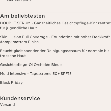
WEITERLESEN
Produkten und Dienstleistungen entsprechend Ihrem
Kaufverhalten, Ihren Gewohnheiten und/oder Ihren Interessen
zuzusenden, auch durch Anzeige in sozialen Netzwerken und auf
Websites Dritter, sowie für analytische Zwecke.
Am beliebtesten
DOUBLE SERUM - Ganzheitliches Gesichtspflege-Konzentrat
für jugendliche Haut
Skin Illusion Full Coverage - Foundation mit hoher Deckkraft
&amp; mattem Finish
Feuchtigkeit spendender Reinigungsschaum für normale bis
trockene Haut
Gesichtspflege-Öl Orchidée Bleue
Multi Intensive - Tagescreme 50+ SPF15
Black Friday
Kundenservice
Versand