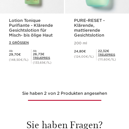
Lotion Tonique
PURE-RESET -
Purifiante - Klärende
Klärende,
Gesichtslotion für
mattierende
Misch- bis ölige Haut
Gesichtslotion
3 GRÖSSEN
200 ml
Aktueller Preis 24,80€
Mitgliederpreis 22,32€
22,32€
Ab
Ab
24,80€
Aktueller Preis 29,70€
Mitgliederpreis 26,73€
26,73€
29,70€
TREUEPREIS
(124,00€/1L)
TREUEPREIS
(111,60€/1L)
(148,50€/1L)
(133,65€/1L)
Sie haben 2 von 2 Produkten angesehen
Sie haben Fragen?