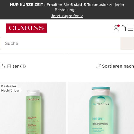
NUR KURZE ZEIT :
Erhalten Sie
6 statt 3 Testmuster
zu jeder
Bestellung!
WEITER ZUM INHALT
Jetzt zugreifen >
ZUM FOOTER GEHEN
Legende suchen
Gesichtswasser
(2)
Filter (1)
Sortieren nach
Bestseller
Nachfüllbar