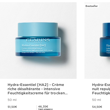
Bestseller
Hydra-Essentiel [HA2] - Crème
Hydra-Ess
riche désaltérante - intensive
nuit repul
Feuchtigkeitscreme für trockene
Feuchtig
Haut
Nachtcrem
50 ml
50 ml
Aktueller Preis 51,50€
Aktueller Preis 54,50€
Mitgliederpreis 46,35€
46,35€
51,50€
54,50€
TREUEPREIS