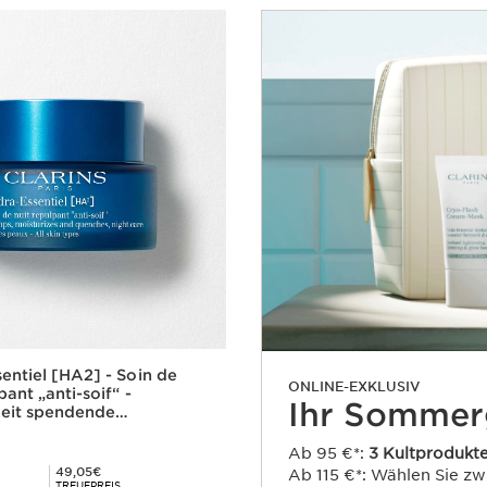
entiel [HA2] - Soin de
ONLINE-EXKLUSIV
pant „anti-soif“ -
Ihr Sommer
keit spendende
e für alle Hauttypen
Ab 95 €*:
3 Kultprodukt
Mitgliederpreis 49,05€
49,05€
Ab 115 €*: Wählen Sie z
TREUEPREIS