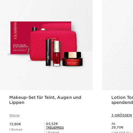
Makeup-Set für Teint, Augen und
Lotion To
Lippen
spendende
3 GRÖSSEN
Stück
Aktueller Preis 72,80€
Mitgliederpreis 65,52€
65,52€
72,80€
Ab
Aktueller Preis 29,70€
29,70€
TREUEPREIS
1 Einheit
1 Einheit
(148,50€/1L)