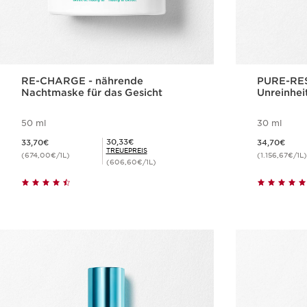
RE-CHARGE - nährende
PURE-RES
Nachtmaske für das Gesicht
Unreinhei
50 ml
30 ml
Aktueller Preis 33,70€
Aktueller Preis 34,70€
Mitgliederpreis 30,33€
30,33€
33,70€
34,70€
TREUEPREIS
(674,00€/1L)
(1.156,67€/1L)
(606,60€/1L)
Schnellansicht