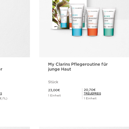
My Clarins Pflegeroutine für
er
junge Haut
Stück
Aktueller Preis 23,00€
Mitgliederpreis 20,70€
20,70€
23,00€
IS
TREUEPREIS
1 Einheit
€/1L)
1 Einheit
cht
Schnellansicht