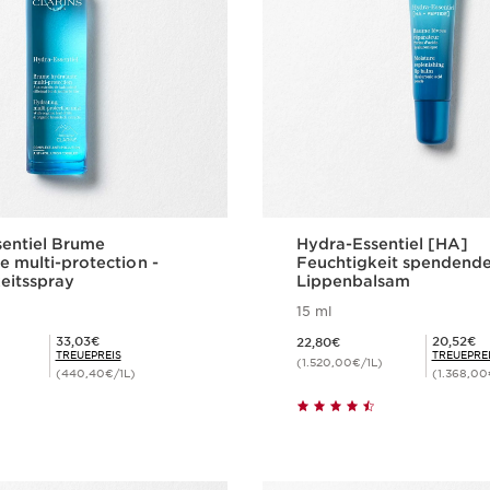
entiel Brume
Hydra-Essentiel [HA]
e multi-protection -
Feuchtigkeit spendend
eitsspray
Lippenbalsam
15 ml
Aktueller Preis 22,80€
Mitgliederpreis 33,03€
Mitgliederpreis 20,52€
33,03€
20,52€
22,80€
TREUEPREIS
TREUEPRE
(1.520,00€/1L)
(440,40€/1L)
(1.368,00
Schnellansicht
Schnellansi