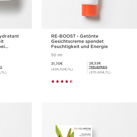
hydratant
RE-BOOST - Getönte
it
Gesichtscreme spendet
ei
Feuchtigkeit und Energie
50 ml
Aktueller Preis 31,70€
Mitgliederpreis 28,53€
28,53€
31,70€
IS
TREUEPREIS
(634,00€/1L)
/1L)
(570,60€/1L)
cht
Schnellansicht