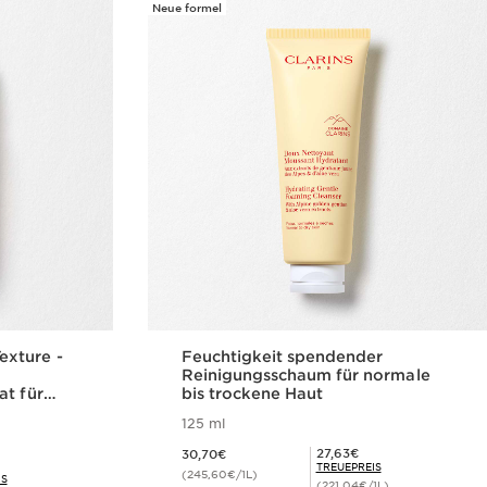
Neue formel
xture -
Feuchtigkeit spendender
Reinigungsschaum für normale
at für
bis trockene Haut
125 ml
Aktueller Preis 30,70€
Mitgliederpreis 27,63€
27,63€
30,70€
TREUEPREIS
(245,60€/1L)
IS
(221,04€/1L)