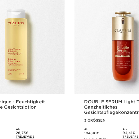
nique - Feuchtigkeit
DOUBLE SERUM Light Te
 Gesichtslotion
Ganzheitliches
Gesichtspflegekonzentr
jugendliche Haut
3 GRÖSSEN
Ab
Ab
Ab
Aktueller Preis 104,90€
Mitgliederpreis 26,73€
Mitgliederpreis 94,41€
26,73€
94,41€
104,90€
TREUEPREIS
TREUEPRE
(3.496,67€/1L)