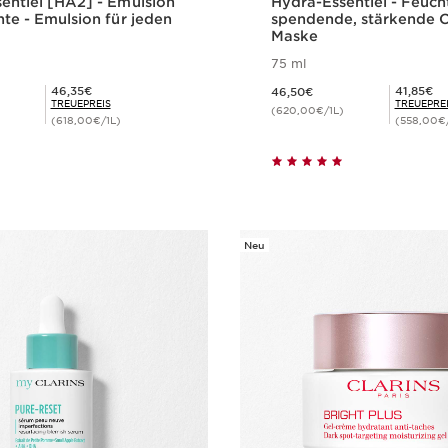
iel [HA2] - Émulsion
Hydra-Essentiel - Feuch
für jeden
spendende, stärkende 
Maske
75 ml
Aktueller Preis 46,50€
Mitgliederpreis 46,35€
Mitgliederpreis 41,85€
46,35€
41,85€
46,50€
TREUEPREIS
TREUEPRE
(620,00€/1L)
(618,00€/1L)
(558,00€/
Schnellansicht
Schnellansi
Neu