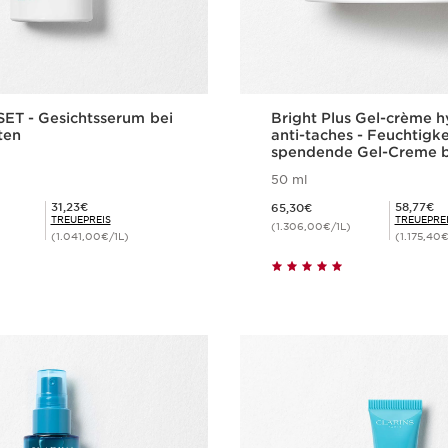
ET - Gesichtsserum bei
Bright Plus Gel-crème 
ten
anti-taches - Feuchtigke
spendende Gel-Creme b
Pigmentflecken
50 ml
Aktueller Preis 65,30€
Mitgliederpreis 31,23€
Mitgliederpreis 58,77€
31,23€
58,77€
65,30€
TREUEPREIS
TREUEPRE
(1.306,00€/1L)
(1.041,00€/1L)
(1.175,40€
Schnellansicht
Schnellansi