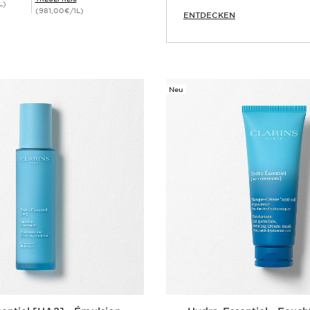
L)
(981,00€/1L)
ENTDECKEN
Schnellansicht
Neu