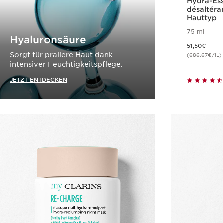
Hydra-Essent
désaltérante - Emulsion 
Hauttyp
75 ml
Hyaluronsäure
Aktueller Preis 51,50€
51,50€
Sorgt für prallere Haut dank
(686,67€/1L)
intensiver Feuchtigkeitspflege.
JETZT ENTDECKEN