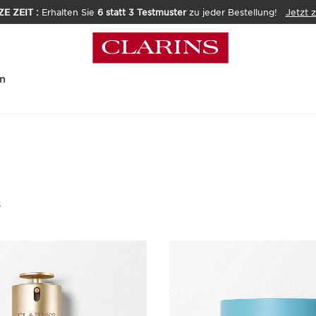
E ZEIT :
Erhalten Sie
6 statt 3 Testmuster
zu jeder Bestellung!
Jetzt 
n
s