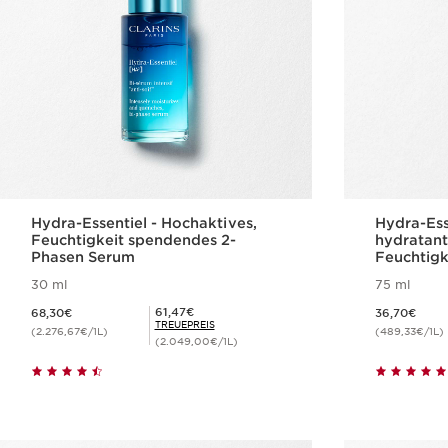
Hydra-Essentiel - Hochaktives,
Hydra-Ess
Feuchtigkeit spendendes 2-
hydratant
Phasen Serum
Feuchtigk
30 ml
75 ml
Aktueller Preis 68,30€
Aktueller Preis 36,70€
Mitgliederpreis 61,47€
61,47€
68,30€
36,70€
TREUEPREIS
(2.276,67€/1L)
(489,33€/1L)
(2.049,00€/1L)
Schnellansicht