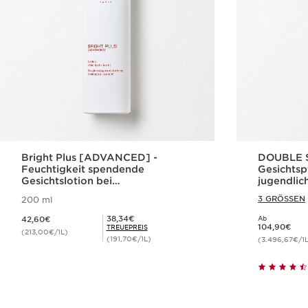
Bright Plus [ADVANCED] -
DOUBLE S
Feuchtigkeit spendende
Gesichtsp
Gesichtslotion bei
jugendlic
Pigmentflecken
3 GRÖSSEN
200 ml
Aktueller Preis 42,60€
Mitgliederpreis 38,34€
38,34€
42,60€
Ab
Aktueller Preis 104,90€
104,90€
TREUEPREIS
(213,00€/1L)
(191,70€/1L)
(3.496,67€/1
Schnellansicht