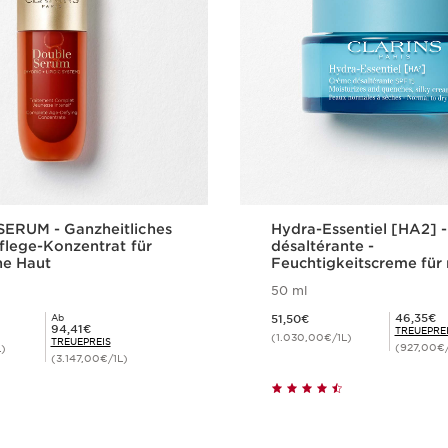
ERUM - Ganzheitliches
Hydra-Essentiel [HA2] 
flege-Konzentrat für
désaltérante -
he Haut
Feuchtigkeitscreme für
und trockene Haut mit 
50 ml
Aktueller Preis 51,50€
Mitgliederpreis 46,35€
46,35€
Ab
51,50€
Mitgliederpreis 94,41€
94,41€
TREUEPRE
(1.030,00€/1L)
TREUEPREIS
(927,00€/
L)
(3.147,00€/1L)
Schnellansicht
Schnellansi