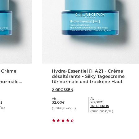
- Crème
Hydra-Essentiel [HA2] - Crème
désaltérante - Silky Tagescreme
 normale
für normale und trockene Haut
SPF 15
2 GRÖSSEN
Ab
Ab
Aktueller Preis 32,00€
Mitgliederpreis 28,80€
28,80€
32,00€
IS
TREUEPREIS
1L)
(1.066,67€/1L)
(960,00€/1L)
cht
Schnellansicht