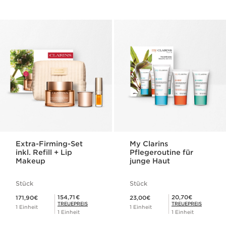
Extra-Firming-Set
My Clarins
inkl. Refill + Lip
Pflegeroutine für
Makeup
junge Haut
Stück
Stück
Aktueller Preis 171,90€
Aktueller Preis 23,00€
Mitgliederpreis 154,71€
Mitgliederpreis 20,70€
154,71€
20,70€
171,90€
23,00€
TREUEPREIS
TREUEPREIS
1 Einheit
1 Einheit
1 Einheit
1 Einheit