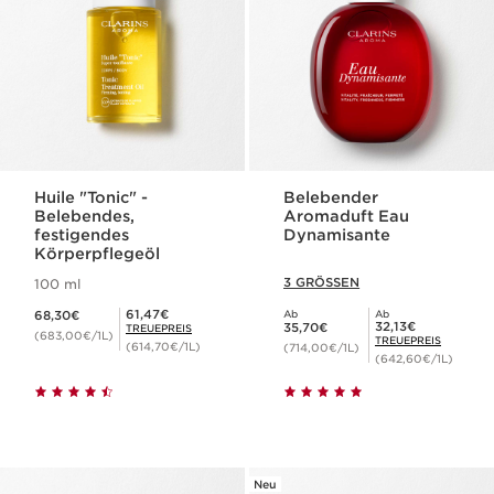
Huile "Tonic" -
Belebender
Belebendes,
Aromaduft Eau
festigendes
Dynamisante
Körperpflegeöl
3 GRÖSSEN
100 ml
Aktueller Preis 68,30€
Mitgliederpreis 61,47€
61,47€
68,30€
Ab
Ab
Aktueller Preis 35,70€
Mitgliederpreis 32,13€
32,13€
35,70€
TREUEPREIS
(683,00€/1L)
TREUEPREIS
(614,70€/1L)
(714,00€/1L)
(642,60€/1L)
Neu