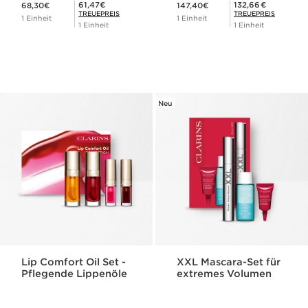
Aktueller Preis 68,30€
Aktueller Preis 147,40€
Mitgliederpreis 61,47€
Mitgliederpreis 132,66€
61,47€
132,66€
68,30€
147,40€
TREUEPREIS
TREUEPREIS
1 Einheit
1 Einheit
1 Einheit
1 Einheit
Neu
Lip Comfort Oil Set -
XXL Mascara-Set für
Pflegende Lippenöle
extremes Volumen