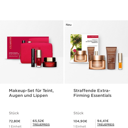
Neu
Makeup-Set für Teint,
Straffende Extra-
Augen und Lippen
Firming Essentials
Stück
Stück
Aktueller Preis 72,80€
Aktueller Preis 104,90€
Mitgliederpreis 65,52€
Mitgliederpreis 94,41€
65,52€
94,41€
72,80€
104,90€
TREUEPREIS
TREUEPREIS
1 Einheit
1 Einheit