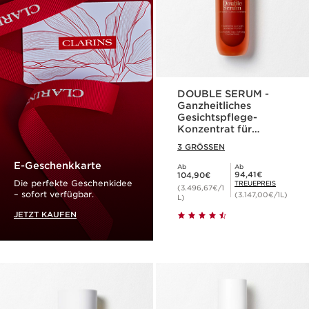
DOUBLE SERUM -
Ganzheitliches
Gesichtspflege-
Konzentrat für
jugendliche Haut
3 GRÖSSEN
E-Geschenkkarte
Ab
Ab
Aktueller Preis 104,90€
Mitgliederpreis 94,41€
94,41€
104,90€
Die perfekte Geschenkidee
TREUEPREIS
(3.496,67€/1
– sofort verfügbar.
(3.147,00€/1L)
L)
JETZT KAUFEN