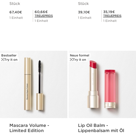
Stück
Stück
Aktueller Preis 67,40€
Aktueller Preis 39,10€
Mitgliederpreis 60,66€
Mitgliederpreis 35,19€
60,66€
35,19€
67,40€
39,10€
TREUEPREIS
TREUEPREIS
1 Einheit
1 Einheit
1 Einheit
1 Einheit
Bestseller
Neue formel
Try it on
Try it on
Mascara Volume -
Lip Oil Balm -
Limited Edition
Lippenbalsam mit Öl