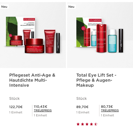
Neu
Neu
Pflegeset Anti-Age &
Total Eye Lift Set -
Hautdichte Multi-
Pflege & Augen-
Intensive
Makeup
Stück
Stück
Aktueller Preis 122,70€
Aktueller Preis 89,70€
Mitgliederpreis 110,43€
Mitgliederpreis 80,73€
110,43€
80,73€
122,70€
89,70€
TREUEPREIS
TREUEPREIS
1 Einheit
1 Einheit
1 Einheit
1 Einheit