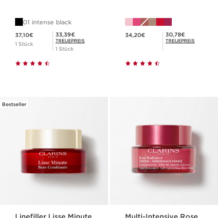
01 intense black
Aktueller Preis 37,10€
Aktueller Preis 34,20€
Mitgliederpreis 33,39€
Mitgliederpreis 30,78€
33,39€
30,78€
37,10€
34,20€
TREUEPREIS
TREUEPREIS
1 Stück
1 Stück
Bestseller
Linefiller Lisse Minute
Multi-Intensive Rose