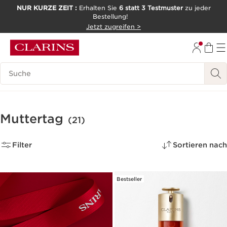
NUR KURZE ZEIT :
Erhalten Sie
6 statt 3 Testmuster
zu jeder
Bestellung!
WEITER ZUM INHALT
Jetzt zugreifen >
ZUM FOOTER GEHEN
Legende suchen
Muttertag
(21)
Filter
Sortieren nach
Bestseller