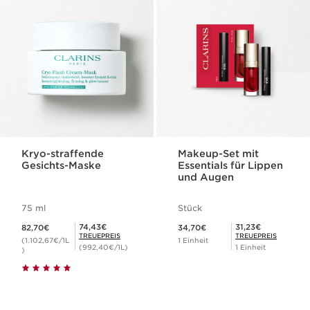
Kryo-straffende
Makeup-Set mit
Gesichts-Maske
Essentials für Lippen
und Augen
75 ml
Stück
Aktueller Preis 82,70€
Aktueller Preis 34,70€
Mitgliederpreis 74,43€
Mitgliederpreis 31,23€
74,43€
31,23€
82,70€
34,70€
TREUEPREIS
TREUEPREIS
(1.102,67€/1L
1 Einheit
(992,40€/1L)
1 Einheit
)