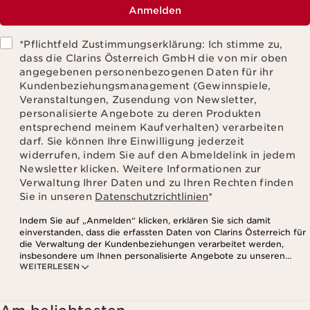
Anmelden
*Pflichtfeld Zustimmungserklärung: Ich stimme zu,
dass die Clarins Österreich GmbH die von mir oben
angegebenen personenbezogenen Daten für ihr
Kundenbeziehungsmanagement (Gewinnspiele,
Veranstaltungen, Zusendung von Newsletter,
personalisierte Angebote zu deren Produkten
entsprechend meinem Kaufverhalten) verarbeiten
darf. Sie können Ihre Einwilligung jederzeit
widerrufen, indem Sie auf den Abmeldelink in jedem
Newsletter klicken. Weitere Informationen zur
Verwaltung Ihrer Daten und zu Ihren Rechten finden
Sie in unseren
Datenschutzrichtlinien
*
Indem Sie auf „Anmelden“ klicken, erklären Sie sich damit
einverstanden, dass die erfassten Daten von Clarins Österreich für
die Verwaltung der Kundenbeziehungen verarbeitet werden,
insbesondere um Ihnen personalisierte Angebote zu unseren
WEITERLESEN
Produkten und Dienstleistungen entsprechend Ihrem
Kaufverhalten, Ihren Gewohnheiten und/oder Ihren Interessen
zuzusenden, auch durch Anzeige in sozialen Netzwerken und auf
Websites Dritter, sowie für analytische Zwecke.