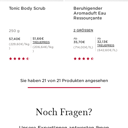
Tonic Body Scrub
Beruhigender
Aromaduft Eau
Ressourçante
2 GRÖSSEN
250 g
Aktueller Preis 57,40€
Mitgliederpreis 51,66€
51,66€
57,40€
Ab
Ab
Aktueller Preis 35,70€
Mitgliederpreis 32,13€
32,13€
35,70€
TREUEPREIS
(229,60€/1kg
TREUEPREIS
(206,64€/1kg
(714,00€/1L)
)
(642,60€/1L)
)
Sie haben 21 von 21 Produkten angesehen
Noch Fragen?
Unsere ExpertInnen antworten Ihnen