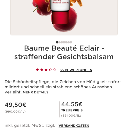
Baume Beauté Eclair -
straffender Gesichtsbalsam
35 BEWERTUNGEN
Die Schönheitspflege, die Zeichen von Müdigkeit sofort
mildert und schnell ein strahlend schönes Aussehen
verleiht.
MEHR DETAILS
Aktueller Preis 49,50€
Mitgliederpreis 44,55€
44,55€
49,50€
TREUEPREIS
(990,00€/1L)
(891,00€/1L)
inkl. gesetzl. MwSt. zzgl.
VERSANDKOSTEN