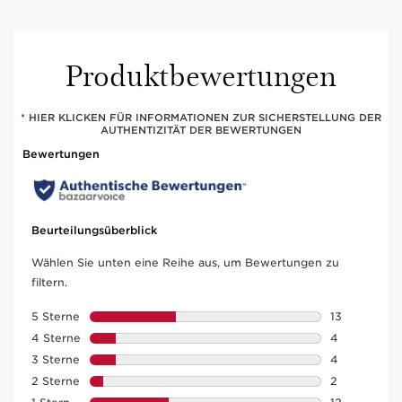
Produktbewertungen
* HIER KLICKEN FÜR INFORMATIONEN ZUR SICHERSTELLUNG DER
AUTHENTIZITÄT DER BEWERTUNGEN
Baume Beauté
Peeling B
Eclair
Eclair
Straffender Effekt
Glättend und ve
und Ausstrahlung
boostend