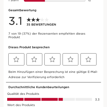
49,50€
56,40
Jetzt kaufen
Jetzt kau
Clarins
ologie
Mix
Die Kunst
professioneller