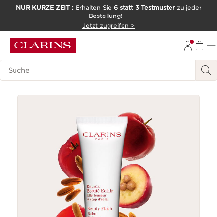
NUR KURZE ZEIT :
Erhalten Sie
6 statt 3 Testmuster
zu jeder
Bestellung!
WEITER ZUM INHALT
Jetzt zugreifen >
ZUM FOOTER GEHEN
Legende suchen