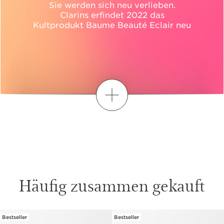
Sie werden sich neu verlieben.
Clarins erfindet 2022 das
Kultprodukt Baume Beauté Eclair neu
MEHR ANZEIGEN
Häufig zusammen gekauft
Bestseller
Bestseller
WEITER ZUM INHALT