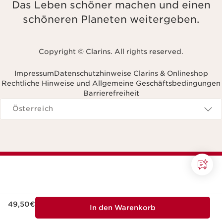
Das Leben schöner machen und einen
schöneren Planeten weitergeben.
Copyright © Clarins. All rights reserved.
Impressum
Datenschutzhinweise Clarins & Onlineshop
Rechtliche Hinweise und Allgemeine Geschäftsbedingungen
Barrierefreiheit
avigieren zu
Österreich
Aktueller Preis 49,50€
49,50€
In den Warenkorb