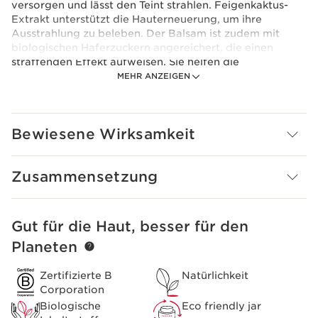
versorgen und lässt den Teint strahlen. Feigenkaktus-
Extrakt unterstützt die Hauterneuerung, um ihre
Ausstrahlung zu beleben. Der Balsam ist zudem mit
biologischen Haferzuckern angereichert, die einen
straffenden Effekt aufweisen. Sie helfen die
Gesichtszüge zu straffen und sofort zu glätten. Zeichen
MEHR ANZEIGEN
von Müdigkeit sind gemildert und feine Linien
ausgeglichen. Er kann allein als tägliche Hautpflege
verwendet werden, nach der gewohnten
Bewiesene Wirksamkeit
Gesichtspflege, vermischt mit Ihrem Clarins
Foundationfluid oder als Maske.
Clarins Plus
Zusammensetzung
Eine sofort schönere Ausstrahlung
Gut für die Haut, besser für den
WEITER ZUM INHALT
Planeten
Zertifizierte B
Natürlichkeit
Corporation
Biologische
Eco friendly jar