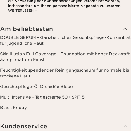
die Verwaltung der Kundenbeziehungen verarbeitet werden,
insbesondere um Ihnen personalisierte Angebote zu unseren
WEITERLESEN
Produkten und Dienstleistungen entsprechend Ihrem
Kaufverhalten, Ihren Gewohnheiten und/oder Ihren Interessen
zuzusenden, auch durch Anzeige in sozialen Netzwerken und auf
Websites Dritter, sowie für analytische Zwecke.
Am beliebtesten
DOUBLE SERUM - Ganzheitliches Gesichtspflege-Konzentrat
für jugendliche Haut
Skin Illusion Full Coverage - Foundation mit hoher Deckkraft
&amp; mattem Finish
Feuchtigkeit spendender Reinigungsschaum für normale bis
trockene Haut
Gesichtspflege-Öl Orchidée Bleue
Multi Intensive - Tagescreme 50+ SPF15
Black Friday
Kundenservice