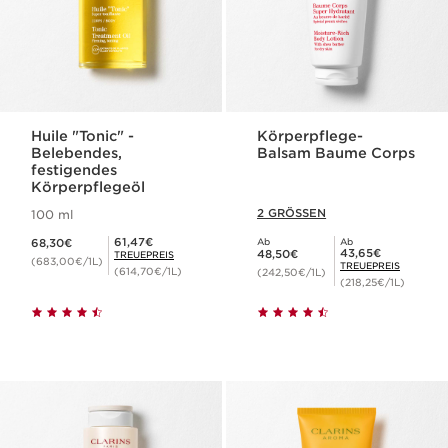
Huile "Tonic" -
Körperpflege-
Belebendes,
Balsam Baume Corps
festigendes
Körperpflegeöl
2 GRÖSSEN
100 ml
Aktueller Preis 68,30€
Mitgliederpreis 61,47€
61,47€
68,30€
Ab
Ab
Aktueller Preis 48,50€
Mitgliederpreis 43,65€
43,65€
48,50€
TREUEPREIS
(683,00€/1L)
TREUEPREIS
(614,70€/1L)
(242,50€/1L)
(218,25€/1L)