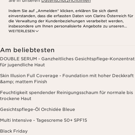
Sie in unseren
Datenschutzrichtlinien
*
Indem Sie auf „Anmelden“ klicken, erklären Sie sich damit
einverstanden, dass die erfassten Daten von Clarins Österreich für
die Verwaltung der Kundenbeziehungen verarbeitet werden,
insbesondere um Ihnen personalisierte Angebote zu unseren
WEITERLESEN
Produkten und Dienstleistungen entsprechend Ihrem
Kaufverhalten, Ihren Gewohnheiten und/oder Ihren Interessen
zuzusenden, auch durch Anzeige in sozialen Netzwerken und auf
Websites Dritter, sowie für analytische Zwecke.
Am beliebtesten
DOUBLE SERUM - Ganzheitliches Gesichtspflege-Konzentrat
für jugendliche Haut
Skin Illusion Full Coverage - Foundation mit hoher Deckkraft
&amp; mattem Finish
Feuchtigkeit spendender Reinigungsschaum für normale bis
trockene Haut
Gesichtspflege-Öl Orchidée Bleue
Multi Intensive - Tagescreme 50+ SPF15
Black Friday