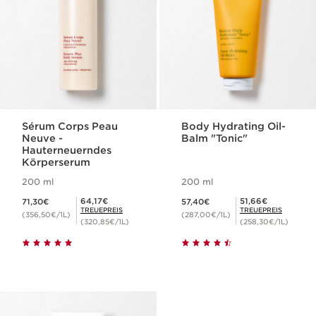
Sérum Corps Peau
Body Hydrating Oil-
Neuve -
Balm "Tonic"
Hauterneuerndes
Körperserum
200 ml
200 ml
Aktueller Preis 71,30€
Aktueller Preis 57,40€
Mitgliederpreis 64,17€
Mitgliederpreis 51,66€
64,17€
51,66€
71,30€
57,40€
TREUEPREIS
TREUEPREIS
(356,50€/1L)
(287,00€/1L)
(320,85€/1L)
(258,30€/1L)