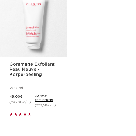
Gommage Exfoliant
Peau Neuve -
Körperpeeling
200 ml
Aktueller Preis 49,00€
Mitgliederpreis 44,10€
44,10€
49,00€
TREUEPREIS
(245,00€/1L)
(220,50€/1L)