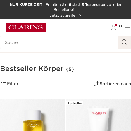
NUR KURZE ZEIT :
Erhalten Sie
6 statt 3 Testmuster
zu jeder
Bestellung!
WEITER ZUM INHALT
Jetzt zugreifen >
ZUM FOOTER GEHEN
Legende suchen
Bestseller Körper
(5)
Filter
Sortieren nach
Bestseller