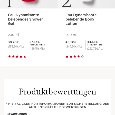
Eau Dynamisante
Eau Dynamisante
belebendes Shower
belebende Body
Gel
Lotion
200 ml
200 ml
Aktueller Preis 30,70€
Aktueller Preis 49,50€
Mitgliederpreis 27,63€
Mitgliederpreis 44,55€
27,63€
44,55€
30,70€
49,50€
Eine Aromapflege für jede
TREUEPREIS
TREUEPREIS
(153,50€/1L)
(247,50€/1L)
(138,15€/1L)
(222,75€/1L)
Stimmung
Egal, wie Sie sich fühlen möchten, es gibt
das passende Aromaprodukt für Sie.
Die Pflegelinie entdecken
Produktbewertungen
*Verbrauchertest- 92 Frauen
* HIER KLICKEN FÜR INFORMATIONEN ZUR SICHERSTELLUNG DER
AUTHENTIZITÄT DER BEWERTUNGEN