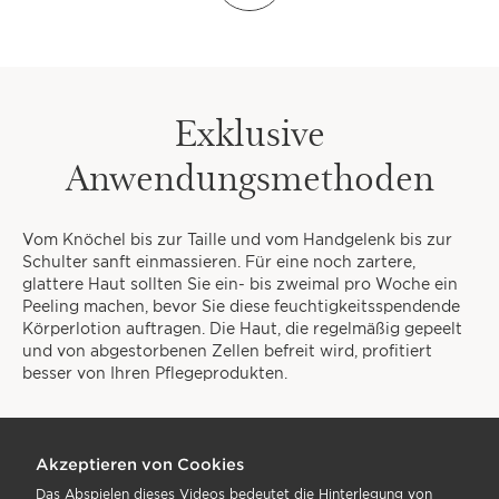
FINDEN SIE IHRE
PERSÖNLICHE ROUTINE
Exklusive
1
2
3
Anwendungsmethoden
Wann möchten Sie sich etwas Zeit
für sich selbst gönnen?
Vom Knöchel bis zur Taille und vom Handgelenk bis zur
Schulter sanft einmassieren. Für eine noch zartere,
glattere Haut sollten Sie ein- bis zweimal pro Woche ein
Peeling machen, bevor Sie diese feuchtigkeitsspendende
Körperlotion auftragen. Die Haut, die regelmäßig gepeelt
und von abgestorbenen Zellen befreit wird, profitiert
FRÜH MORGENS
besser von Ihren Pflegeprodukten.
Akzeptieren von Cookies
Das Abspielen dieses Videos bedeutet die Hinterlegung von