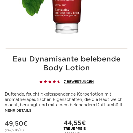
Eau Dynamisante belebende
Body Lotion
7 BEWERTUNGEN
Duftende, feuchtigkeitsspendende Körperlotion mit
aromatherapeutischen Eigenschaften, die die Haut weich
macht, beruhigt und mit einem belebendem Duft umhüllt.
MEHR DETAILS
Aktueller Preis 49,50€
Mitgliederpreis 44,55€
44,55€
49,50€
TREUEPREIS
(247,50€/1L)