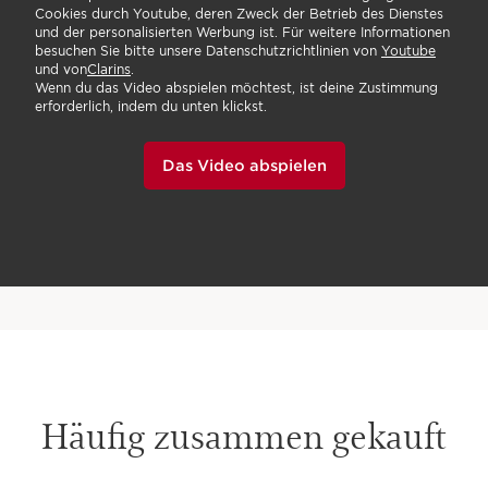
Cookies durch Youtube, deren Zweck der Betrieb des Dienstes
ABENDS
und der personalisierten Werbung ist. Für weitere Informationen
besuchen Sie bitte unsere Datenschutzrichtlinien von
Youtube
und von
Clarins
.
Wenn du das Video abspielen möchtest, ist deine Zustimmung
erforderlich, indem du unten klickst.
Das Video abspielen
AM WOCHENENDE
Mehr über Clarins Aromapflege
erfahren
Häufig zusammen gekauft