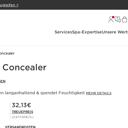
zugreifen >
Services
Spa-Expertise
Unsere Wert
oncealer
g Concealer
GEN
en langanhaltend & spendet Feuchtigkeit
MEHR DETAILS
Mitgliederpreis 32,13€
32,13€
TREUEPREIS
(2.677,50€/1L)
.
VERSANDKOSTEN