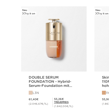
Neu
Neu
WEITER ZUM INHALT
Try it on
Try it on
DOUBLE SERUM
Skin
FOUNDATION - Hybrid-
110
Serum-Foundation mit
hoh
Glow - L3N
Fini
L3N
1
Aktueller Preis 61,40€
Aktueller Preis 
Mitgliederpreis 55,26€
55,26€
61,40€
55,9
TREUEPREIS
(2.046,67€/1L)
(1.86
(1.842,00€/1L)