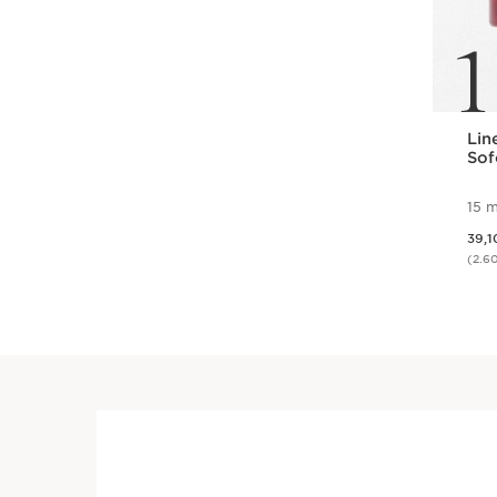
1
Lin
Sof
15 m
Aktueller Preis
39,1
(2.6