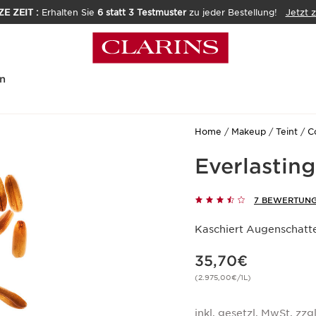
E ZEIT :
Erhalten Sie
6 statt 3 Testmuster
zu jeder Bestellung!
Jetzt 
n
Home
Makeup
Teint
C
Everlastin
7 BEWERTUN
Kaschiert Augenschatt
Aktueller Preis 35,70€
35,70€
(2.975,00€/1L)
inkl. gesetzl. MwSt. zzgl