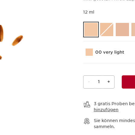
12 ml
00 very light
-
1
+
Warenkorb anzeigen
3 gratis Proben be
hinzufügen
Sie können minde
sammeln.