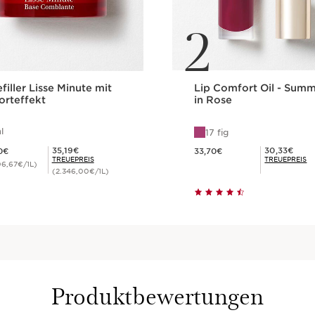
2
efiller Lisse Minute mit
Lip Comfort Oil - Sum
orteffekt
in Rose
l
17 fig
 39,10€
Aktueller Preis 33,70€
Mitgliederpreis 35,19€
Mitgliederpreis 30,33€
35,19€
30,33€
0€
33,70€
TREUEPREIS
TREUEPREIS
06,67€/1L)
(2.346,00€/1L)
Schnellansicht
Schnellansich
Produktbewertungen