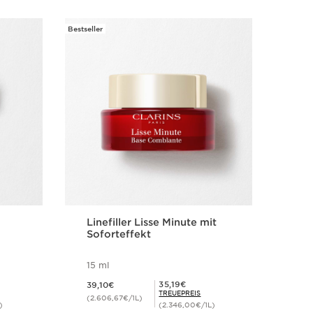
Bestseller
Linefiller Lisse Minute mit
SOS
Soforteffekt
die
15 ml
l
Aktueller Preis 39,10€
Aktueller Pr
Mitgliederpreis 35,19€
35,19€
39,10€
40,
TREUEPREIS
(2.606,67€/1L)
(1.3
)
(2.346,00€/1L)