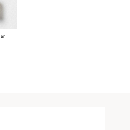
mer
t