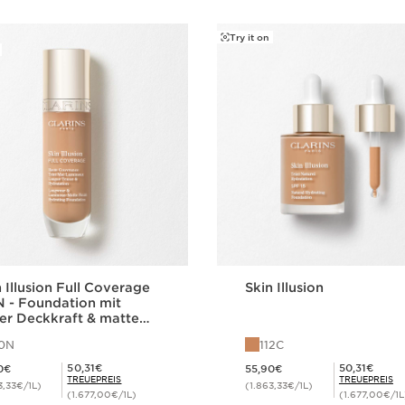
Try it on
 Illusion Full Coverage
Skin Illusion
N - Foundation mit
er Deckkraft & mattem
sh für das Gesicht
10N
112C
55,90€
Aktueller Preis 55,90€
Mitgliederpreis 50,31€
Mitgliederpreis 50,31€
50,31€
50,31€
0€
55,90€
TREUEPREIS
TREUEPREIS
3,33€/1L)
(1.863,33€/1L)
(1.677,00€/1L)
(1.677,00€/1L