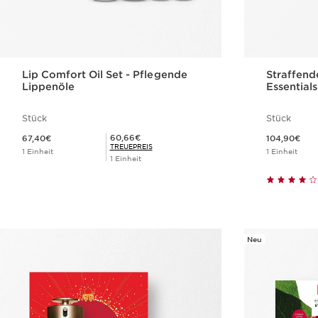
Lip Comfort Oil Set - Pflegende
Straffend
Lippenöle
Essentials
Stück
Stück
Aktueller Preis 67,40€
Aktueller Preis 104,90€
Mitgliederpreis 60,66€
60,66€
67,40€
104,90€
TREUEPREIS
1 Einheit
1 Einheit
1 Einheit
Schnellansicht
Neu