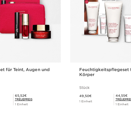
t für Teint, Augen und
Feuchtigkeitspflegeset 
Körper
Stück
Aktueller Preis 49,50€
Mitgliederpreis 65,52€
Mitgliederpreis 44,55€
65,52€
44,55€
49,50€
TREUEPREIS
TREUEPRE
1 Einheit
1 Einheit
1 Einheit
Schnellansicht
Schnellansi