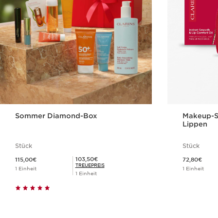
Sommer Diamond-Box
Makeup-Se
Lippen
Stück
Stück
Aktueller Preis 115,00€
Aktueller Preis 72,80€
Mitgliederpreis 103,50€
103,50€
115,00€
72,80€
TREUEPREIS
1 Einheit
1 Einheit
1 Einheit
Schnellansicht