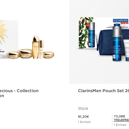
ecious - Collection
ClarinsMen Pouch Set 
on
Stück
Aktueller Preis 81,20€
Mitgliederpreis 73,08€
73,08€
81,20€
TREUEPRE
1 Einheit
1 Einheit