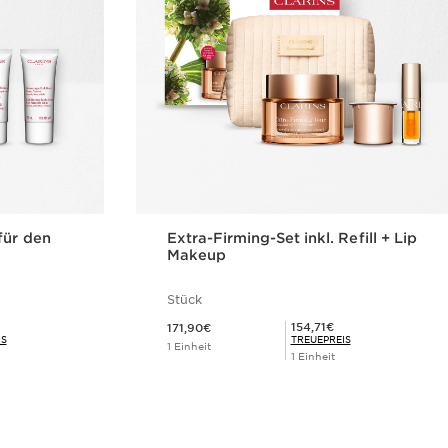
für den
Extra-Firming-Set inkl. Refill + Lip
Makeup
Stück
Aktueller Preis 171,90€
Mitgliederpreis 154,71€
154,71€
171,90€
IS
TREUEPREIS
1 Einheit
1 Einheit
cht
Schnellansicht