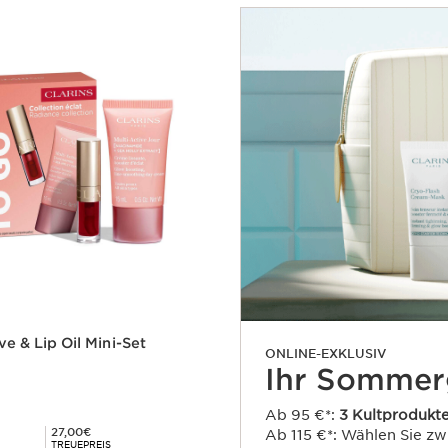
ve & Lip Oil Mini-Set
ONLINE-EXKLUSIV
Ihr Sommer
Ab 95 €*:
3 Kultprodukt
Mitgliederpreis 27,00€
27,00€
Ab 115 €*: Wählen Sie z
TREUEPREIS