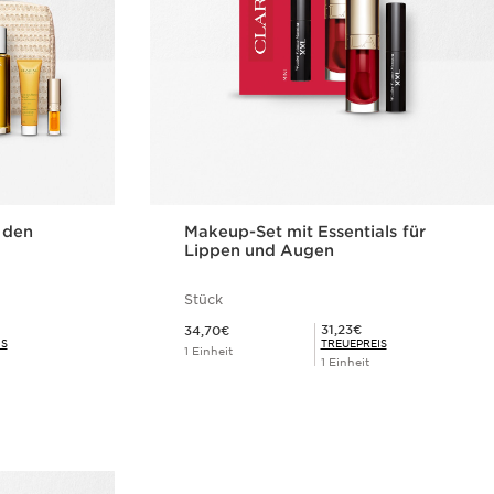
 den
Makeup-Set mit Essentials für
Lippen und Augen
Stück
Aktueller Preis 34,70€
Mitgliederpreis 31,23€
31,23€
34,70€
IS
TREUEPREIS
1 Einheit
1 Einheit
cht
Schnellansicht