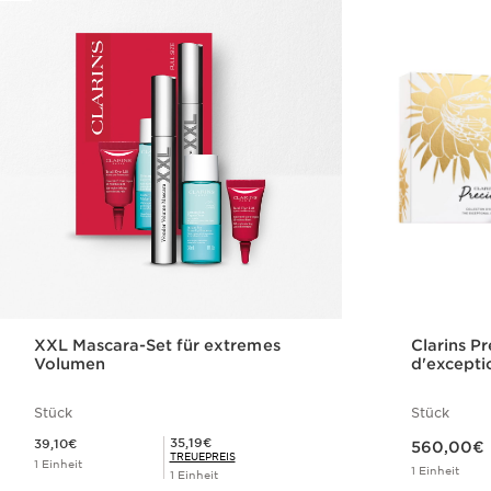
XXL Mascara-Set für extremes
Clarins Pr
Volumen
d'excepti
Stück
Stück
Aktueller Preis 560,00€
Aktueller Preis 39,10€
Mitgliederpreis 35,19€
35,19€
39,10€
560,00€
TREUEPREIS
1 Einheit
1 Einheit
1 Einheit