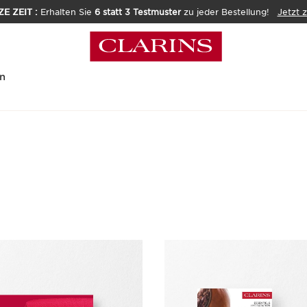
E ZEIT :
Erhalten Sie
6 statt 3 Testmuster
zu jeder Bestellung!
Jetzt 
n