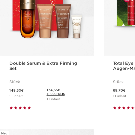
Double Serum & Extra Firming
Total Eye 
Set
Augen-M
Stück
Stück
Aktueller Preis 149,50€
Aktueller Preis 89,70€
Mitgliederpreis 134,55€
134,55€
149,50€
89,70€
TREUEPREIS
1 Einheit
1 Einheit
1 Einheit
Schnellansicht
Neu