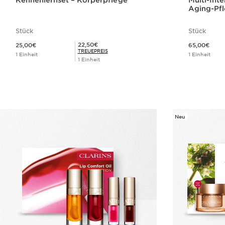
Kennenlernset – Körperpflege
Multi-Int
Aging-Pfl
Stück
Stück
Aktueller Preis 25,00€
Aktueller Preis 65,00€
Mitgliederpreis 22,50€
22,50€
25,00€
65,00€
TREUEPREIS
1 Einheit
1 Einheit
1 Einheit
Schnellansicht
Neu