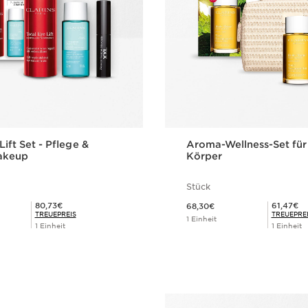
Lift Set - Pflege &
Aroma-Wellness-Set für
akeup
Körper
Stück
Aktueller Preis 68,30€
Mitgliederpreis 80,73€
Mitgliederpreis 61,47€
80,73€
61,47€
68,30€
TREUEPREIS
TREUEPRE
1 Einheit
1 Einheit
1 Einheit
Schnellansicht
Schnellansi