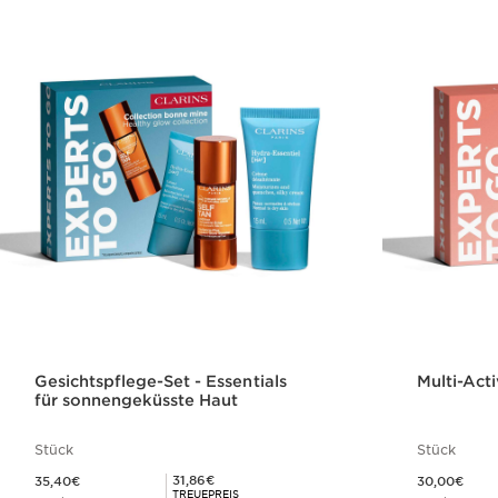
Gesichtspflege-Set - Essentials
Multi-Acti
für sonnengeküsste Haut
Stück
Stück
Aktueller Preis 35,40€
Aktueller Preis 30,00€
Mitgliederpreis 31,86€
31,86€
35,40€
30,00€
TREUEPREIS