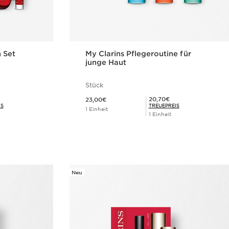
 Set
My Clarins Pflegeroutine für
junge Haut
Stück
Aktueller Preis 23,00€
Mitgliederpreis 20,70€
20,70€
23,00€
IS
TREUEPREIS
1 Einheit
1 Einheit
cht
Schnellansicht
Neu