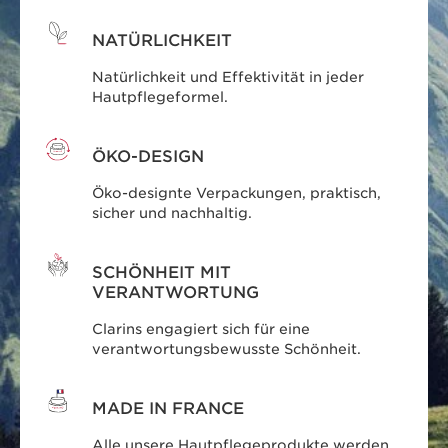
NATÜRLICHKEIT
Natürlichkeit und Effektivität in jeder
RICHTIG
FALSCH
Hautpflegeformel.
ÖKO-DESIGN
RICHTIG
Öko-designte Verpackungen, praktisch,
sicher und nachhaltig.
Unsere Haut verändert sich
mit dem Alter. Einige dieser
SCHÖNHEIT MIT
Veränderungen sind auf unsere
VERANTWORTUNG
Genetik, unser „Genom“,
Das Exposom umfasst
Clarins engagiert sich für eine
zurückzuführen. Alle anderen Faktoren,
verantwortungsbewusste Schönheit.
nur äußere Faktoren
die sich auf unsere Haut auswirken,
werden durch unsere Umwelt oder
unser „Exposom“ verursacht –
MADE IN FRANCE
von unserer Ernährung und unserem
Alle unsere Hautpflegeprodukte werden