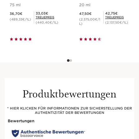
75 ml
20 ml
ESSENTIEL [HA
]:
2
Aktueller Preis 36,70€
Aktueller Preis 47,50€
Mitgliederpreis 33,03€
Mitgliederpreis 42,75€
33,03€
42,75€
36,70€
47,50€
MEHR ALS FEUCHTIGKEIT.
TREUEPREIS
TREUEPREIS
(489,33€/1L)
(2.375,00€/1
(440,40€/1L)
(2.137,50€/1L)
L)
Clarins' hochentwickelte
Produktlinie für feuchtigkeitsarme
Haut.
Produktbewertungen
* HIER KLICKEN FÜR INFORMATIONEN ZUR SICHERSTELLUNG DER
AUTHENTIZITÄT DER BEWERTUNGEN