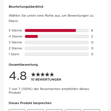
EIN INNOVATIVE
FORMEL
mit dem Clarins exklusiven Hyaluronic
Power Complex.
Eine Kombination aus zwei
leistungsstarken Hyaluronsäuren
schützt die Haut vor äußeren
Einflüssen, während der Extrakt
aus biologischer Goethe-Pflanze
den Wasserverlust mindert.