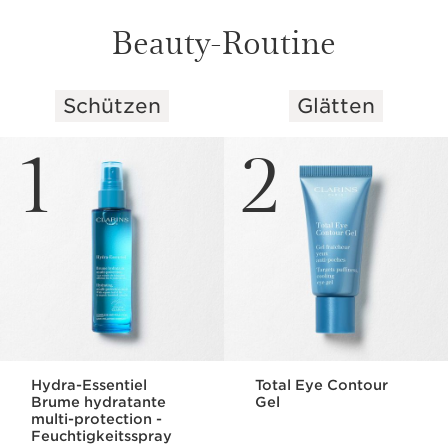
Beauty-Routine
TAG
Schützen
Glätten
WEITER ZUM INHALT
NACHTCREME
1
2
NACHT
DIE GANZE PFLEGELINIE ENTDECKEN
Hydra-Essentiel
Total Eye Contour
Brume hydratante
Gel
multi-protection -
HYDRA-
Feuchtigkeitsspray