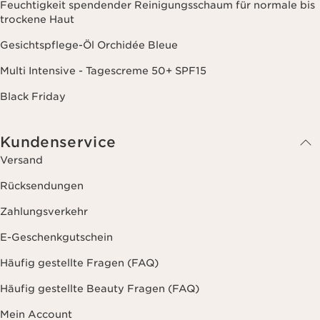
Feuchtigkeit spendender Reinigungsschaum für normale bis
Schönheit liegt in Ihrer Hand
trockene Haut
ENTDECKEN
Gesichtspflege-Öl Orchidée Bleue
Multi Intensive - Tagescreme 50+ SPF15
Black Friday
Kundenservice
Versand
Rücksendungen
Zahlungsverkehr
E-Geschenkgutschein
Häufig gestellte Fragen (FAQ)
Häufig gestellte Beauty Fragen (FAQ)
Feuchtigkeitspflege
Mein Account