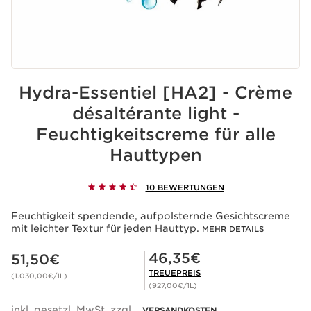
Hydra-Essentiel [HA2] - Crème
désaltérante light -
Feuchtigkeitscreme für alle
Hauttypen
10 BEWERTUNGEN
Feuchtigkeit spendende, aufpolsternde Gesichtscreme
mit leichter Textur für jeden Hauttyp.
MEHR DETAILS
Aktueller Preis 51,50€
Mitgliederpreis 46,35€
46,35€
51,50€
TREUEPREIS
(1.030,00€/1L)
(927,00€/1L)
inkl. gesetzl. MwSt. zzgl.
VERSANDKOSTEN