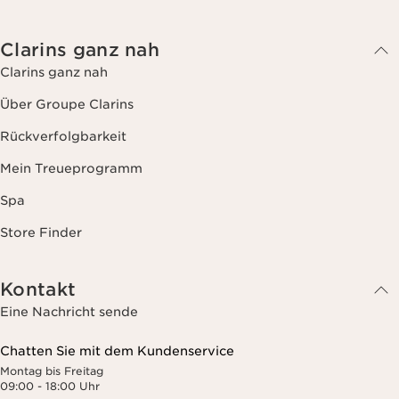
Anti-Aging, Feuchtigkeit, junge Haut, finden Sie Ihre Pflege
ENTDECKEN
Clarins ganz nah
Clarins ganz nah
Über Groupe Clarins
Rückverfolgbarkeit
Mein Treueprogramm
Spa
Store Finder
Kontakt
Eine Nachricht sende
Chatten Sie mit dem Kundenservice
Montag bis Freitag
Mask Finder
09:00 - 18:00 Uhr