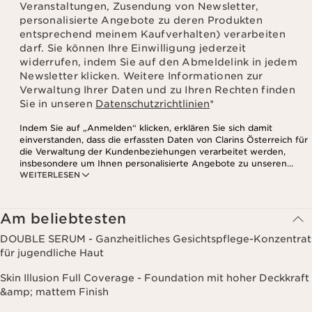
Veranstaltungen, Zusendung von Newsletter,
HAUT ZU UNTERSTÜTZEN
personalisierte Angebote zu deren Produkten
entsprechend meinem Kaufverhalten) verarbeiten
darf. Sie können Ihre Einwilligung jederzeit
widerrufen, indem Sie auf den Abmeldelink in jedem
Newsletter klicken. Weitere Informationen zur
Verwaltung Ihrer Daten und zu Ihren Rechten finden
Sie in unseren
Datenschutzrichtlinien
*
Indem Sie auf „Anmelden“ klicken, erklären Sie sich damit
einverstanden, dass die erfassten Daten von Clarins Österreich für
die Verwaltung der Kundenbeziehungen verarbeitet werden,
insbesondere um Ihnen personalisierte Angebote zu unseren
WEITERLESEN
Produkten und Dienstleistungen entsprechend Ihrem
Kaufverhalten, Ihren Gewohnheiten und/oder Ihren Interessen
zuzusenden, auch durch Anzeige in sozialen Netzwerken und auf
Websites Dritter, sowie für analytische Zwecke.
Am beliebtesten
DOUBLE SERUM - Ganzheitliches Gesichtspflege-Konzentrat
für jugendliche Haut
Skin Illusion Full Coverage - Foundation mit hoher Deckkraft
&amp; mattem Finish
Unsere Anwendungsmethoden