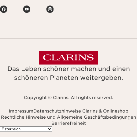
Die passende Maske für jeden Hauttyp. Finden Sie Ihre!
ENTDECKEN
Das Leben schöner machen und einen
schöneren Planeten weitergeben.
Copyright © Clarins. All rights reserved.
Impressum
Datenschutzhinweise Clarins & Onlineshop
Rechtliche Hinweise und Allgemeine Geschäftsbedingungen
Barrierefreiheit
avigieren zu
Feuchtigkeitspflege für das Gesicht
Wie versorge ich mein Gesicht mit Feuchtigkeit?