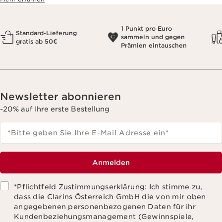
1 Punkt pro Euro
Standard-Lieferung
sammeln und gegen
gratis ab 50€
Prämien eintauschen
RICHTIG
FALSCH
Newsletter abonnieren
-20% auf Ihre erste Bestellung
*Bitte geben Sie Ihre E-Mail Adresse ein
*
WEITERE
Anmelden
INFORMATIONEN ZUM
*Pflichtfeld Zustimmungserklärung: Ich stimme zu,
THEMA FEUCHTIGKEIT
dass die Clarins Österreich GmbH die von mir oben
angegebenen personenbezogenen Daten für ihr
UM SIE BEI DER PFLEGE IHRER
Kundenbeziehungsmanagement (Gewinnspiele,