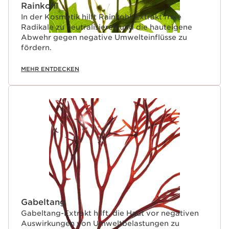
Rainkohl
In der Kosmetik hilft Rainkohl-Extrakt freie
Radikale zu neutralisieren und die hauteigene
Abwehr gegen negative Umwelteinflüsse zu
fördern.
MEHR ENTDECKEN
Gabeltang
Gabeltang-Extrakt hilft, die Haut vor negativen
Auswirkungen von Umweltbelastungen zu