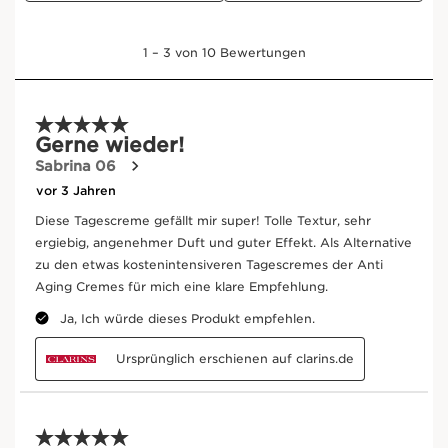
FÜR ALLE
HAUTTYPEN
erhältlich in sechs luxuriösen Texturen
inklusive einer SPF-Variante, von einem
leichten Gel bis zu einer Balsamtextur.
Die Hautschutzbarriere ist revitalisiert,
die Feuchtigkeitsversorgung der Haut
verbessert.
DAS HAUT-
QUIZ