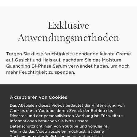
Exklusive
Anwendungsmethoden
Tragen Sie diese feuchtigkeitsspendende leichte Creme
auf Gesicht und Hals auf, nachdem Sie das Moisture
Quenching Bi-Phase Serum verwendet haben, um noch
mehr Feuchtigkeit zu spenden.
Akzeptieren von Cookies
Das Abspielen dieses Videos bedeutet die Hinterlegung von
Cookies durch Youtube, deren Zweck der Betrieb des
FEUCHTIGKEITSPFLEGE
Dienstes und der personalisierten Werbung ist. Für weitere
Informationen besuchen Sie bitte unsere
FÜR TAG UND NACHT
Datenschutzrichtlinien von
Youtube
und von
Clarins
.
Wenn du das Video abspielen möchtest, ist deine
Zustimmung erforderlich, indem du unten klickst.