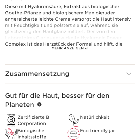
Diese mit Hyaluronsäure, Extrakt aus biologischer
Goethe-Pflanze und biologischem Maniokpuder
angereicherte leichte Creme versorgt die Haut intensiv
mit Feuchtigkeit und polstert sie auf, während sie
gleichzeitig den Hautglanz mildert. Der von den
Laboratoires Clarins entwickelte Hyaluronic Power
Complex ist das Herzstück der Formel und hilft, die
MEHR ANZEIGEN
Auto-Hydratation der Haut wieder zu aktivieren und
ihre Feuchtigkeitsreserven zu bewahren. Die frische,
leichte Textur verschmilzt sofort mit der Haut und
hinterlässt sie prall, geschmeidig, voller Wohlgefühl und
Zusammensetzung
mattiert.
Clarins Plus
Aufgepolsterte Haut in 60 Sekunden*. *Verbrauchertest,
Gut für die Haut, besser für den
WEITER ZUM INHALT
Light Cream, 118 Frauen, nach 60 Sekunden.
Planeten
Zertifizierte B
Natürlichkeit
Corporation
Biologische
Eco friendly jar
Inhaltsstoffe