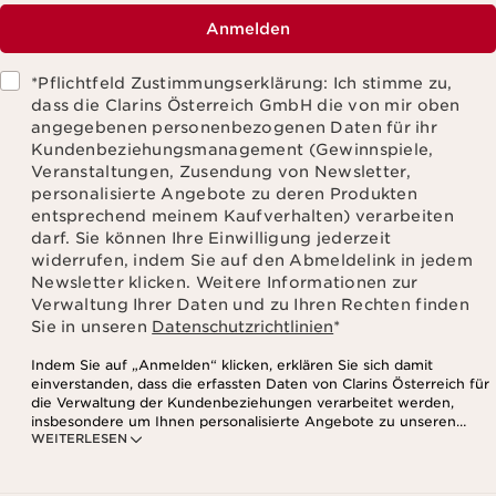
Anmelden
*Pflichtfeld Zustimmungserklärung: Ich stimme zu,
dass die Clarins Österreich GmbH die von mir oben
angegebenen personenbezogenen Daten für ihr
Kundenbeziehungsmanagement (Gewinnspiele,
Veranstaltungen, Zusendung von Newsletter,
personalisierte Angebote zu deren Produkten
entsprechend meinem Kaufverhalten) verarbeiten
darf. Sie können Ihre Einwilligung jederzeit
widerrufen, indem Sie auf den Abmeldelink in jedem
Newsletter klicken. Weitere Informationen zur
Verwaltung Ihrer Daten und zu Ihren Rechten finden
Sie in unseren
Datenschutzrichtlinien
*
Indem Sie auf „Anmelden“ klicken, erklären Sie sich damit
einverstanden, dass die erfassten Daten von Clarins Österreich für
die Verwaltung der Kundenbeziehungen verarbeitet werden,
insbesondere um Ihnen personalisierte Angebote zu unseren
WEITERLESEN
Produkten und Dienstleistungen entsprechend Ihrem
Kaufverhalten, Ihren Gewohnheiten und/oder Ihren Interessen
zuzusenden, auch durch Anzeige in sozialen Netzwerken und auf