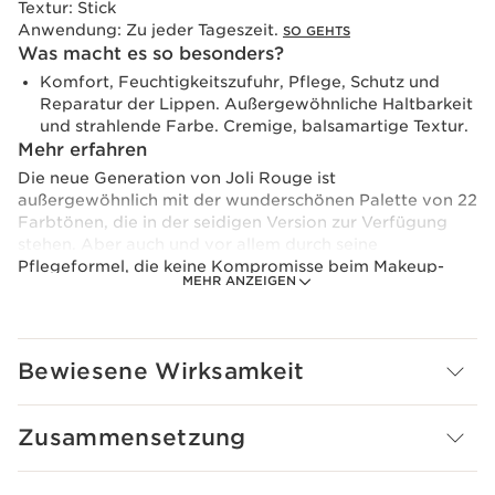
Textur:
Stick
Anwendung:
Zu jeder Tageszeit.
SO GEHTS
Was macht es so besonders?
Komfort, Feuchtigkeitszufuhr, Pflege, Schutz und
Reparatur der Lippen. Außergewöhnliche Haltbarkeit
und strahlende Farbe. Cremige, balsamartige Textur.
Mehr erfahren
Die neue Generation von Joli Rouge ist
außergewöhnlich mit der wunderschönen Palette von 22
Farbtönen, die in der seidigen Version zur Verfügung
stehen. Aber auch und vor allem durch seine
Pflegeformel, die keine Kompromisse beim Makeup-
MEHR ANZEIGEN
Ergebnis eingeht: Haltbarkeit und Farbintensität... Ein
neuer Joli Rouge mit 84%* Pflegeformel, die für
optimalen Komfort und Schutz der Lippen sorgt. Dank
der Pflanzenextrakte (80%* Inhaltsstoffe natürlichen
Bewiesene Wirksamkeit
Ursprungs) sorgt diese Formel für Komfort, Feuchtigkeit
und Nährstoffe und repariert die Lippen, die immer
anfällig für Feuchtigkeitsverlust sind. Die cremige, feine
Zusammensetzung
Textur ist wie eine zweite Haut. Die Textur schmilzt auf
den Lippen und macht sie weich und
geschmeidig. Möchten Sie alle Nuancen in aller Freiheit