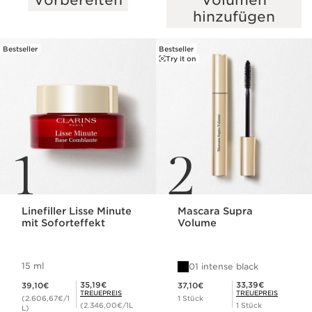
WEITER ZUM INHALT
hinzufügen
Bestseller
Bestseller
Try it on
1
2
Linefiller Lisse Minute
Mascara Supra
mit Soforteffekt
Volume
15 ml
01 intense black
Aktueller Preis 39,10€
Aktueller Preis 37,10€
Mitgliederpreis 35,19€
Mitgliederpreis 33,39€
35,19€
33,39€
39,10€
37,10€
TREUEPREIS
TREUEPREIS
(2.606,67€/1
1 Stück
(2.346,00€/1L
1 Stück
L)