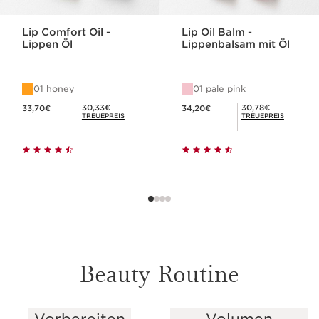
ENTDECKEN
Lip Comfort Oil -
Lip Oil Balm -
Lippen Öl
Lippenbalsam mit Öl
Matt
ENTDECKEN
01 honey
01 pale pink
Aktueller Preis 33,70€
Aktueller Preis 34,20€
Mitgliederpreis 30,33€
Mitgliederpreis 30,78€
30,33€
30,78€
33,70€
34,20€
TREUEPREIS
TREUEPREIS
Beauty-Routine
Vorbereiten
Volumen