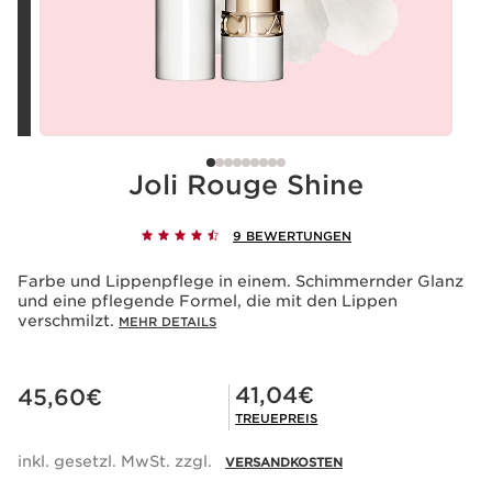
Joli Rouge Shine
9 BEWERTUNGEN
Farbe und Lippenpflege in einem. Schimmernder Glanz
und eine pflegende Formel, die mit den Lippen
verschmilzt.
MEHR DETAILS
Aktueller Preis 45,60€
Mitgliederpreis 41,04€
41,04€
45,60€
TREUEPREIS
inkl. gesetzl. MwSt. zzgl.
VERSANDKOSTEN