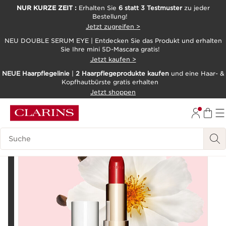
NUR KURZE ZEIT :
Erhalten Sie
6 statt 3 Testmuster
zu jeder
Bestellung!
WEITER ZUM INHALT
Jetzt zugreifen >
ZUM FOOTER GEHEN
NEU DOUBLE SERUM EYE | Entdecken Sie das Produkt und erhalten
Sie Ihre mini 5D-Mascara gratis!
Jetzt kaufen >
NEUE Haarpflegelinie
|
2 Haarpflegeprodukte kaufen
und eine Haar- &
Kopfhautbürste gratis erhalten
Jetzt shoppen
Ausprobieren
Legende suchen