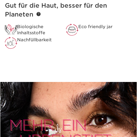
ausprobieren? Wechseln Sie das Refill, so einfach ist
Gut für die Haut, besser für den
WEITER ZUM INHALT
das. *Für Joli Rouge und Joli Rouge Shine.
Planeten
Biologische
Eco friendly jar
Inhaltsstoffe
Nachfüllbarkeit