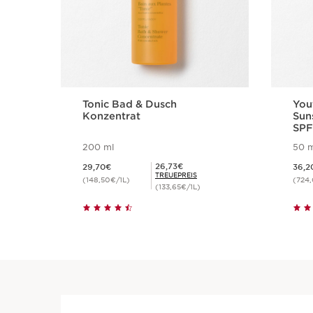
Tonic Bad & Dusch
You
Konzentrat
Sun
SPF
200 ml
50 m
Aktueller Preis 29,70€
Aktueller Preis 
Mitgliederpreis 26,73€
26,73€
29,70€
36,2
TREUEPREIS
(148,50€/1L)
(724
(133,65€/1L)
Schnellansicht