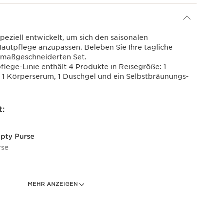
eziell entwickelt, um sich den saisonalen
autpflege anzupassen. Beleben Sie Ihre tägliche
 maßgeschneiderten Set.
lege-Linie enthält 4 Produkte in Reisegröße: 1
 1 Körperserum, 1 Duschgel und ein Selbstbräunungs-
t:
mpty Purse
rse
MEHR ANZEIGEN
isante belebendes Shower Gel 30ml
gel mit dem belebenden Duft der ätherischen Öle von
misante.