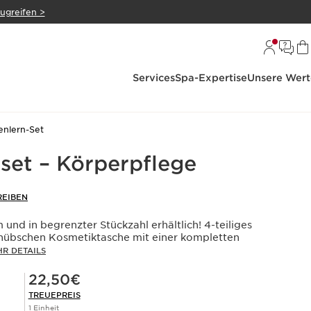
zugreifen >
Services
Spa-Expertise
Unsere Wert
nlern-Set
set – Körperpflege
EIBEN
 und in begrenzter Stückzahl erhältlich! 4-teiliges
 hübschen Kosmetiktasche mit einer kompletten
R DETAILS
Mitgliederpreis 22,50€
22,50€
TREUEPREIS
1 Einheit