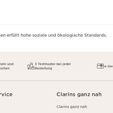
n erfüllt hohe soziale und ökologische Standards.
meln und
3 Testmuster bei jeder
e-Ge
uschen
Bestellung
rvice
Clarins ganz nah
Clarins ganz nah