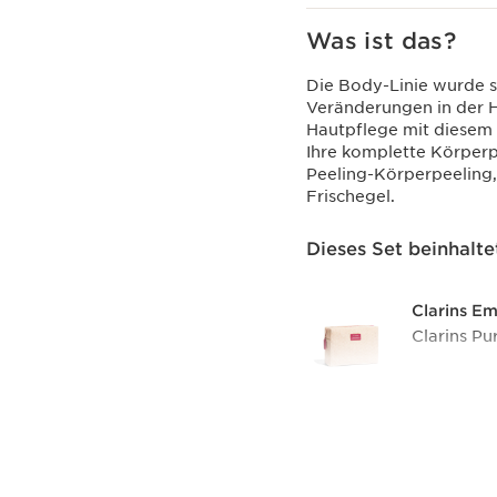
Was ist das?
Die Body-Linie wurde sp
Veränderungen in der H
Hautpflege mit diesem
Ihre komplette Körperpf
Peeling-Körperpeeling,
Frischegel.
Dieses Set beinhalte
Clarins E
Clarins Pu
Eau Dynam
Ein Dusch
Eau Dyna