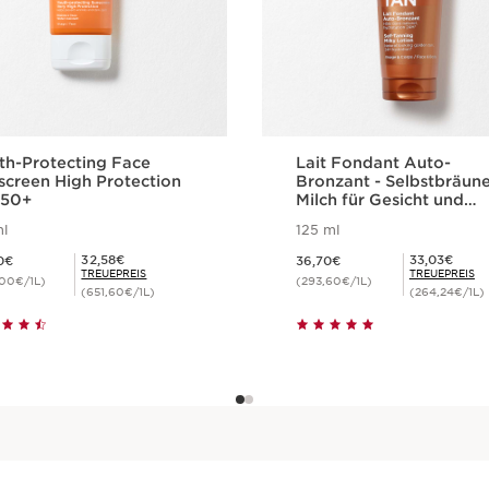
th-Protecting Face
Lait Fondant Auto-
screen High Protection
Bronzant - Selbstbräune
50+
Milch für Gesicht und
Körper
l
125 ml
36,20€
Aktueller Preis 36,70€
Mitgliederpreis 32,58€
Mitgliederpreis 33,03€
32,58€
33,03€
0€
36,70€
TREUEPREIS
TREUEPREIS
,00€/1L)
(293,60€/1L)
(651,60€/1L)
(264,24€/1L)
Schnellansicht
Schnellansich