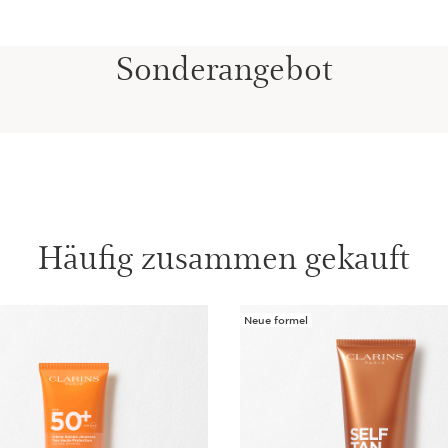
Express Se
Sonderangebot
Ein erfris
das innerh
und die Ha
Renew-Pl
Diese Pfle
hauterneu
wie „neu“
Häufig zusammen gekauft
Exfoliati
Das Körper
hilft, das
Neue formel