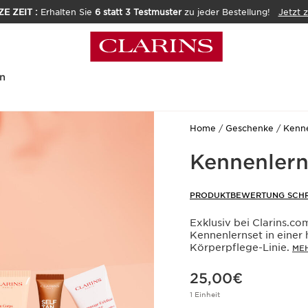
E ZEIT :
Erhalten Sie
6 statt 3 Testmuster
zu jeder Bestellung!
Jetzt 
n
Home
Geschenke
Kenne
Kennenlern
PRODUKTBEWERTUNG SCHR
Exklusiv bei Clarins.com
Kennenlernset in einer
Körperpflege-Linie.
MEH
Aktueller Preis 25,00€
25,00€
1 Einheit