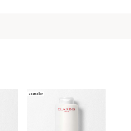
lbstbräuner-Gel für Gesicht und Körper 8ml
chendes Selbstbräunungsgel für Gesicht und Körper,
alb weniger Stunden für einen goldenen Teint sorgt
ut intensiv mit Feuchtigkeit versorgt.
us Body Serum 30ML
ge ist ein echtes Glättungskonzentrat mit
ernder Wirkung und Anti-Age Benefits für eine Haut
.
ng Body Scrub 30ml
peeling, das sanft exfoliert, raue Stellen glättet und
 Hautbild zu verfeinern.
Bestseller
Neue for