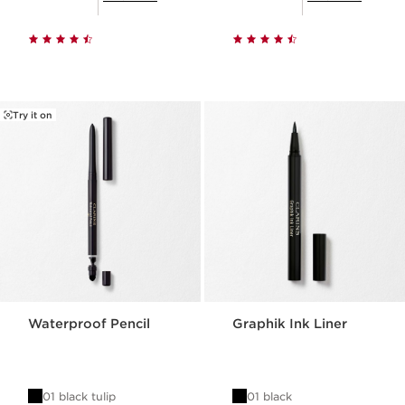
Try it on
Waterproof Pencil
Graphik Ink Liner
01 black tulip
01 black