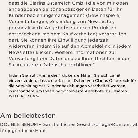
dass die Clarins Österreich GmbH die von mir oben
angegebenen personenbezogenen Daten für ihr
Kundenbeziehungsmanagement (Gewinnspiele,
Veranstaltungen, Zusendung von Newsletter,
personalisierte Angebote zu deren Produkten
entsprechend meinem Kaufverhalten) verarbeiten
darf. Sie können Ihre Einwilligung jederzeit
widerrufen, indem Sie auf den Abmeldelink in jedem
Newsletter klicken. Weitere Informationen zur
Verwaltung Ihrer Daten und zu Ihren Rechten finden
Sie in unseren
Datenschutzrichtlinien
*
Indem Sie auf „Anmelden“ klicken, erklären Sie sich damit
einverstanden, dass die erfassten Daten von Clarins Österreich für
die Verwaltung der Kundenbeziehungen verarbeitet werden,
insbesondere um Ihnen personalisierte Angebote zu unseren
WEITERLESEN
Produkten und Dienstleistungen entsprechend Ihrem
Kaufverhalten, Ihren Gewohnheiten und/oder Ihren Interessen
zuzusenden, auch durch Anzeige in sozialen Netzwerken und auf
Websites Dritter, sowie für analytische Zwecke.
Am beliebtesten
DOUBLE SERUM - Ganzheitliches Gesichtspflege-Konzentrat
für jugendliche Haut