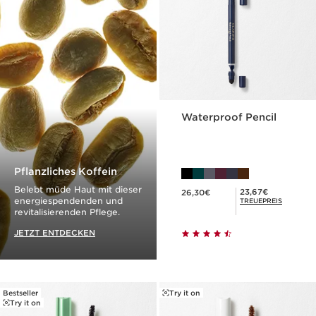
Waterproof Pencil
Pflanzliches Koffein
Aktueller Preis 26,30€
Belebt müde Haut mit dieser
Mitgliederpreis 23,67€
23,67€
26,30€
energiespendenden und
TREUEPREIS
revitalisierenden Pflege.
JETZT ENTDECKEN
Bestseller
Try it on
Try it on