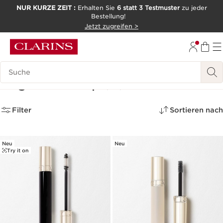
NUR KURZE ZEIT :
Erhalten Sie
6 statt 3 Testmuster
zu jeder
Bestellung!
WEITER ZUM INHALT
Jetzt zugreifen >
ZUM FOOTER GEHEN
Legende suchen
Augen Make-up
(28)
Filter
Sortieren nach
Neu
Neu
Try it on