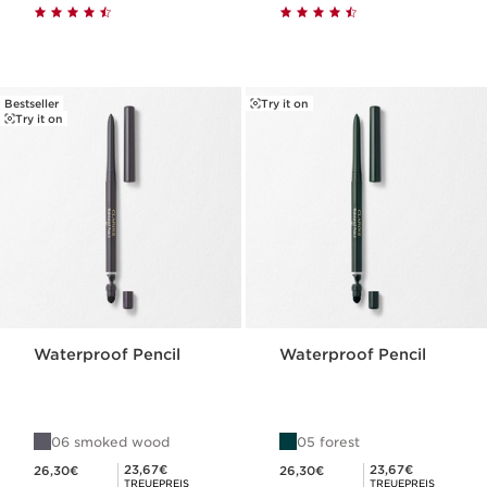
Bestseller
Try it on
Try it on
Waterproof Pencil
Waterproof Pencil
06 smoked wood
05 forest
Aktueller Preis 26,30€
Aktueller Preis 26,30€
Mitgliederpreis 23,67€
Mitgliederpreis 23,67€
23,67€
23,67€
26,30€
26,30€
TREUEPREIS
TREUEPREIS