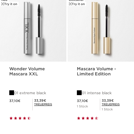
Try it on
Try it on
Wonder Volume
Mascara Volume -
Mascara XXL
Limited Edition
01 extreme black
01 intense black
Aktueller Preis 37,10€
Aktueller Preis 37,10€
Mitgliederpreis 33,39€
Mitgliederpreis 33,39€
33,39€
33,39€
37,10€
37,10€
TREUEPREIS
TREUEPREIS
1 Stück
1 Stück