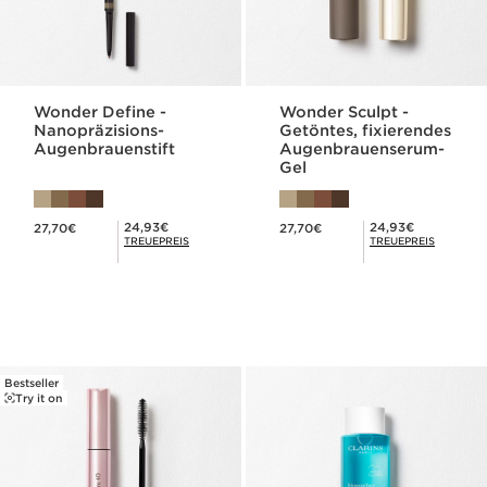
Wonder Define -
Wonder Sculpt -
Nanopräzisions-
Getöntes, fixierendes
Augenbrauenstift
Augenbrauenserum-
Gel
Aktueller Preis 27,70€
Aktueller Preis 27,70€
Mitgliederpreis 24,93€
Mitgliederpreis 24,93€
24,93€
24,93€
27,70€
27,70€
TREUEPREIS
TREUEPREIS
Bestseller
Try it on