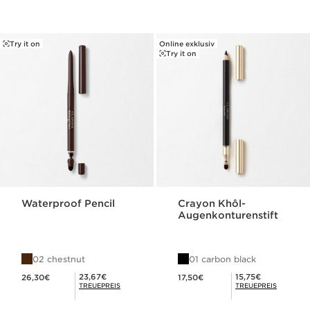
Try it on
Online exklusiv
Try it on
Waterproof Pencil
Crayon Khôl-
Augenkonturenstift
02 chestnut
01 carbon black
Aktueller Preis 26,30€
Aktueller Preis 17,50€
Mitgliederpreis 23,67€
Mitgliederpreis 15,75€
23,67€
15,75€
26,30€
17,50€
TREUEPREIS
TREUEPREIS