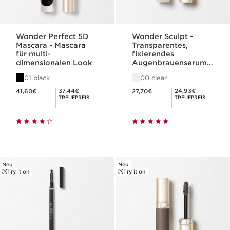
Wonder Perfect 5D
Wonder Sculpt -
Mascara - Mascara
Transparentes,
für multi-
fixierendes
dimensionalen Look
Augenbrauenserum-
Gel
01 black
00 clear
Aktueller Preis 41,60€
Aktueller Preis 27,70€
Mitgliederpreis 37,44€
Mitgliederpreis 24,93€
37,44€
24,93€
41,60€
27,70€
TREUEPREIS
TREUEPREIS
Neu
Neu
Try it on
Try it on