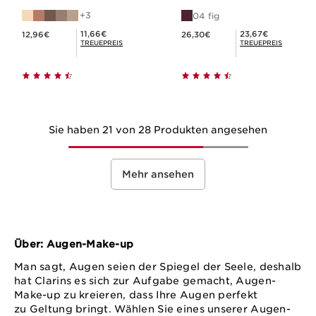
3
04 fig
Aktueller Preis 12,96€
Aktueller Preis 26,30€
Mitgliederpreis 11,66€
Mitgliederpreis 23,67€
11,66€
23,67€
12,96€
26,30€
TREUEPREIS
TREUEPREIS
Sie haben 21 von 28 Produkten angesehen
Mehr ansehen
Über: Augen-Make-up
Man sagt, Augen seien der Spiegel der Seele, deshalb
hat Clarins es sich zur Aufgabe gemacht, Augen-
Make-up zu kreieren, dass Ihre Augen perfekt
zu Geltung bringt. Wählen Sie eines unserer Augen-