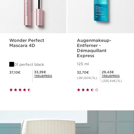
Wonder Perfect
Augenmakeup-
Mascara 4D
Entferner -
Démaquillant
Express
125 ml
01 perfect black
Aktueller Preis 37,10€
Aktueller Preis 32,70€
Mitgliederpreis 33,39€
Mitgliederpreis 29,43€
33,39€
29,43€
37,10€
32,70€
TREUEPREIS
TREUEPREIS
(261,60€/1L)
(235,44€/1L)