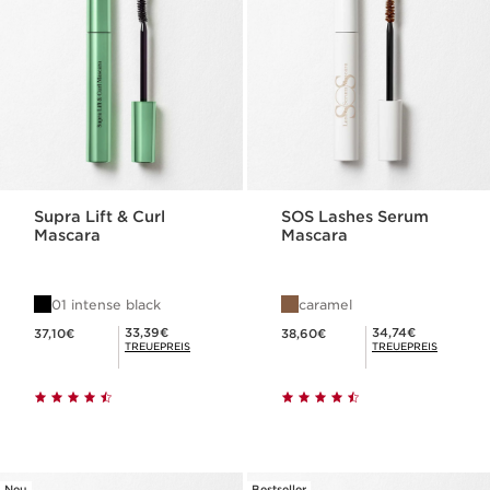
Supra Lift & Curl
SOS Lashes Serum
Mascara
Mascara
01 intense black
caramel
Aktueller Preis 37,10€
Aktueller Preis 38,60€
Mitgliederpreis 33,39€
Mitgliederpreis 34,74€
33,39€
34,74€
37,10€
38,60€
TREUEPREIS
TREUEPREIS
Neu
Bestseller