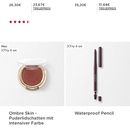
Aktueller Preis 26,30€
Aktueller Preis 35,20€
Mitgliederpreis 23,67€
Mitgliederpreis 31,68€
23,67€
31,68€
26,30€
35,20€
TREUEPREIS
TREUEPREIS
Neu
Try it on
Try it on
Ombre Skin -
Waterproof Pencil
Puderlidschatten mit
intensiver Farbe