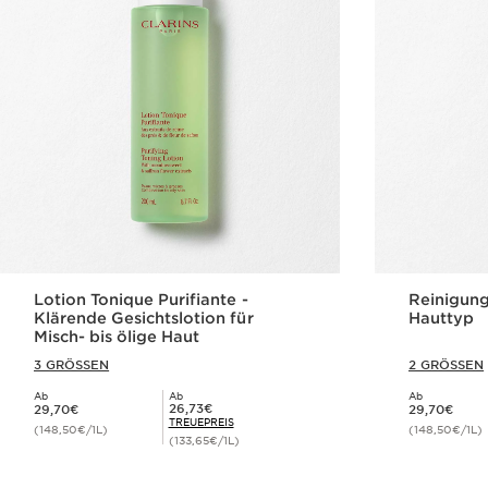
Lotion Tonique Purifiante -
Reinigung
Klärende Gesichtslotion für
Hauttyp
Misch- bis ölige Haut
3 GRÖSSEN
2 GRÖSSEN
Ab
Ab
Ab
Aktueller Preis 29,70€
Aktueller Preis 29,70€
Mitgliederpreis 26,73€
26,73€
29,70€
29,70€
TREUEPREIS
(148,50€/1L)
(148,50€/1L)
(133,65€/1L)
Schnellansicht