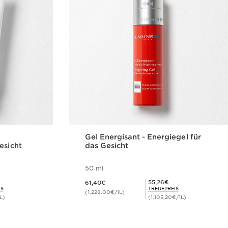
Gel Energisant - Energiegel für
esicht
das Gesicht
50 ml
Aktueller Preis 61,40€
Mitgliederpreis 55,26€
55,26€
61,40€
IS
TREUEPREIS
(1.228,00€/1L)
L)
(1.105,20€/1L)
cht
Schnellansicht