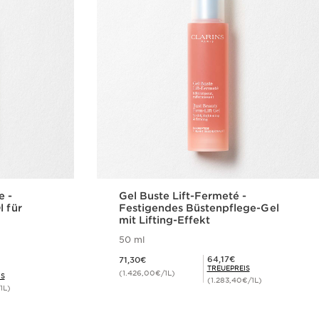
e -
Gel Buste Lift-Fermeté -
l für
Festigendes Büstenpflege-Gel
mit Lifting-Effekt
50 ml
Aktueller Preis 71,30€
Mitgliederpreis 64,17€
64,17€
71,30€
TREUEPREIS
(1.426,00€/1L)
IS
(1.283,40€/1L)
1L)
cht
Schnellansicht