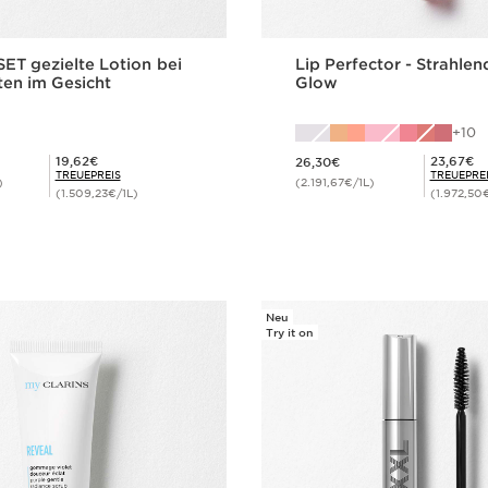
T gezielte Lotion bei
Lip Perfector - Strahlen
ten im Gesicht
Glow
10
Aktueller Preis 26,30€
Mitgliederpreis 19,62€
Mitgliederpreis 23,67€
19,62€
23,67€
26,30€
TREUEPREIS
TREUEPRE
)
(2.191,67€/1L)
(1.509,23€/1L)
(1.972,50
Schnellansicht
Schnellansi
Neu
Try it on