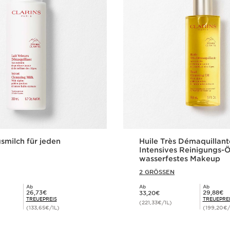
smilch für jeden
Huile Très Démaquillant
Intensives Reinigungs-Ö
wasserfestes Makeup
2 GRÖSSEN
Ab
Ab
Ab
Aktueller Preis 33,20€
Mitgliederpreis 26,73€
Mitgliederpreis 29,88€
26,73€
29,88€
33,20€
TREUEPREIS
TREUEPRE
(221,33€/1L)
(133,65€/1L)
(199,20€/
Schnellansicht
Schnellansi