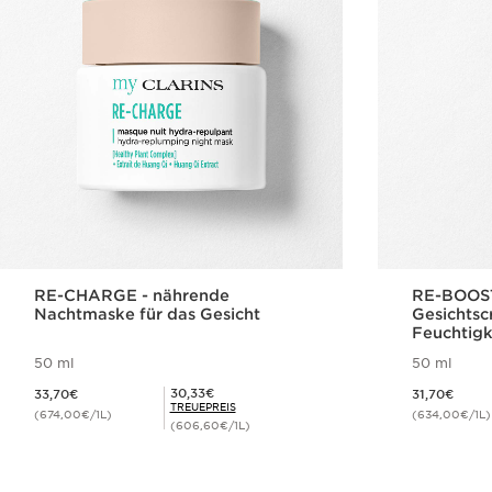
RE-CHARGE - nährende
RE-BOOST
Nachtmaske für das Gesicht
Gesichts
Feuchtigk
50 ml
50 ml
Aktueller Preis 33,70€
Aktueller Preis 31,70€
Mitgliederpreis 30,33€
30,33€
33,70€
31,70€
TREUEPREIS
(674,00€/1L)
(634,00€/1L)
(606,60€/1L)
Schnellansicht