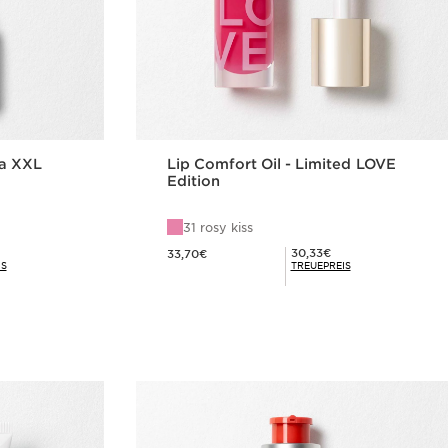
a XXL
Lip Comfort Oil - Limited LOVE
Edition
31 rosy kiss
Aktueller Preis 33,70€
Mitgliederpreis 30,33€
30,33€
33,70€
IS
TREUEPREIS
cht
Schnellansicht