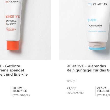
 - Getönte
RE-MOVE - Klärendes
creme spendet
Reinigungsgel für das G
eit und Energie
125 ml
Aktueller Preis 23,80€
Mitgliederpreis 28,53€
Mitgliederpreis 21,42€
28,53€
21,42€
23,80€
TREUEPREIS
TREUEPRE
(190,40€/1L)
(570,60€/1L)
(171,36€/1
Schnellansicht
Schnellansi