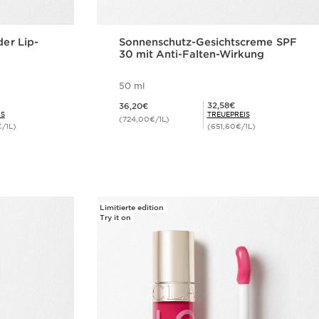
der Lip-
Sonnenschutz-Gesichtscreme SPF
30 mit Anti-Falten-Wirkung
50 ml
Aktueller Preis 36,20€
Mitgliederpreis 32,58€
32,58€
36,20€
IS
TREUEPREIS
(724,00€/1L)
€/1L)
(651,60€/1L)
cht
Schnellansicht
Limitierte edition
Try it on