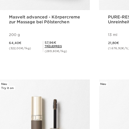
Masvelt advanced - Körpercreme
PURE-RESE
zur Massage bei Pölsterchen
Unreinhei
200 g
13 ml
Aktueller Preis 64,40€
Aktueller Preis 21,80€
Mitgliederpreis 57,96€
57,96€
64,40€
21,80€
TREUEPREIS
(322,00€/1kg)
(1.676,92€/1L
(289,80€/1kg)
Schnellansicht
Neu
Neu
Try it on