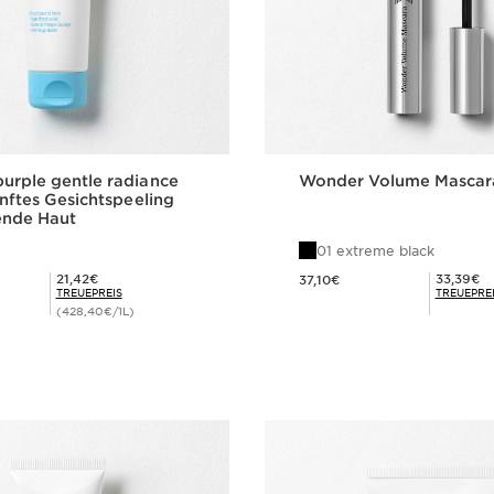
rple gentle radiance
Wonder Volume Mascar
anftes Gesichtspeeling
lende Haut
01 extreme black
Aktueller Preis 37,10€
Mitgliederpreis 21,42€
Mitgliederpreis 33,39€
21,42€
33,39€
37,10€
TREUEPREIS
TREUEPRE
(428,40€/1L)
Schnellansicht
Schnellansi