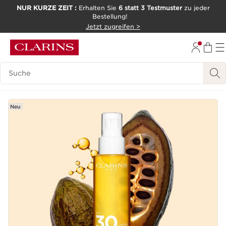
NUR KURZE ZEIT :
Erhalten Sie
6 statt 3 Testmuster
zu jeder
Bestellung!
WEITER ZUM INHALT
Jetzt zugreifen >
ZUM FOOTER GEHEN
Legende suchen
Neu