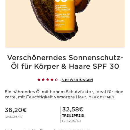
Verschönerndes Sonnenschutz-
Öl für Körper & Haare SPF 30
6 BEWERTUNGEN
Ein nährendes Öl mit hohem Schutzfaktor, ideal für eine
zarte, mit Feuchtigkeit versorgte Haut.
MEHR DETAILS
Aktueller Preis 36,20€
Mitgliederpreis 32,58€
32,58€
36,20€
TREUEPREIS
(241,33€/1L)
(217,20€/1L)