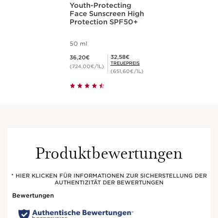
Youth-Protecting
Face Sunscreen High
Protection SPF50+
50 ml
Aktueller Preis 36,20€
Mitgliederpreis 32,58€
32,58€
36,20€
TREUEPREIS
(724,00€/1L)
(651,60€/1L)
Produktbewertungen
* HIER KLICKEN FÜR INFORMATIONEN ZUR SICHERSTELLUNG DER
AUTHENTIZITÄT DER BEWERTUNGEN