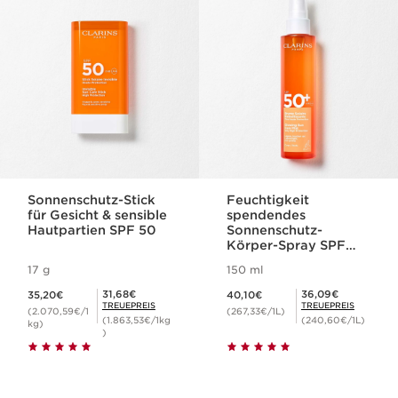
WEITER ZUM INHALT
Sonnenschutz-Stick
Feuchtigkeit
für Gesicht & sensible
spendendes
Hautpartien SPF 50
Sonnenschutz-
Körper-Spray SPF
50+
17 g
150 ml
Aktueller Preis 35,20€
Aktueller Preis 40,10€
Mitgliederpreis 31,68€
Mitgliederpreis 36,09€
31,68€
36,09€
35,20€
40,10€
TREUEPREIS
TREUEPREIS
(2.070,59€/1
(267,33€/1L)
(1.863,53€/1kg
(240,60€/1L)
kg)
)