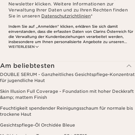
Newsletter klicken. Weitere Informationen zur
Verwaltung Ihrer Daten und zu Ihren Rechten finden
Sie in unseren
Datenschutzrichtlinien
*
Indem Sie auf „Anmelden“ klicken, erklären Sie sich damit
einverstanden, dass die erfassten Daten von Clarins Österreich für
die Verwaltung der Kundenbeziehungen verarbeitet werden,
insbesondere um Ihnen personalisierte Angebote zu unseren
WEITERLESEN
Produkten und Dienstleistungen entsprechend Ihrem
Kaufverhalten, Ihren Gewohnheiten und/oder Ihren Interessen
zuzusenden, auch durch Anzeige in sozialen Netzwerken und auf
Websites Dritter, sowie für analytische Zwecke.
Am beliebtesten
DOUBLE SERUM - Ganzheitliches Gesichtspflege-Konzentrat
für jugendliche Haut
Skin Illusion Full Coverage - Foundation mit hoher Deckkraft
&amp; mattem Finish
Feuchtigkeit spendender Reinigungsschaum für normale bis
trockene Haut
Gesichtspflege-Öl Orchidée Bleue