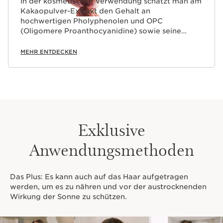
In der kosmetischen Verwendung schätzt man am
Kakaopulver-Extrakt den Gehalt an
hochwertigen Pholyphenolen und OPC
(Oligomere Proanthocyanidine) sowie seine
beruhigende Wirkung und antioxidativen
Eigenschaften.
MEHR ENTDECKEN
Exklusive
Anwendungsmethoden
Das Plus: Es kann auch auf das Haar aufgetragen
werden, um es zu nähren und vor der austrocknenden
Wirkung der Sonne zu schützen.