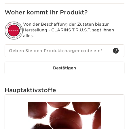
Innovation
Die Clarins Forschung vereinte das Beste aus der
Woher kommt Ihr Produkt?
Wissenschaft mit der Kraft der Pflanzen, um den [Solar
Protect Complex] zu entwickeln. Er ist hochwirksam,
Von der Beschaffung der Zutaten bis zur
verfügt über ein neues Sonnenfiltersystem und bietet
Herstellung -
CLARINS T.R.U.S.T.
sagt Ihnen
eine zweifache Wirkung gegen Falten und
alles.
Pigmentflecken.
Geben Sie den Produktchargencode ein
*
Bestätigen
Hauptaktivstoffe
WEITER ZUM INHALT