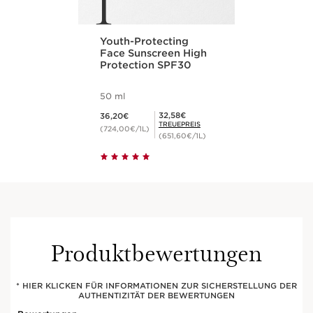
1
Youth-Protecting
Face Sunscreen High
Protection SPF30
50 ml
Aktueller Preis 36,20€
Mitgliederpreis 32,58€
32,58€
36,20€
TREUEPREIS
(724,00€/1L)
(651,60€/1L)
Produktbewertungen
* HIER KLICKEN FÜR INFORMATIONEN ZUR SICHERSTELLUNG DER
AUTHENTIZITÄT DER BEWERTUNGEN