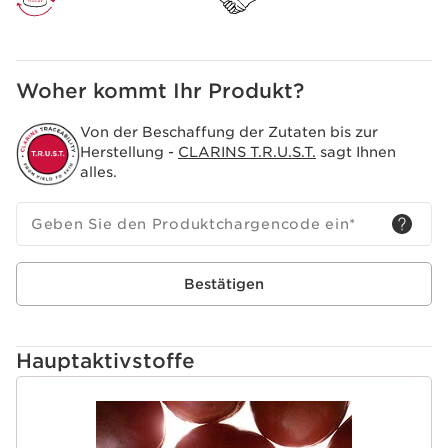
Sonne bleiben. Die intensive Mittagssonne meiden.
Säuglinge und Kleinkinder vor direkter
Sonneneinstrahlung schützen.
Innovation
Woher kommt Ihr Produkt?
Die Clarins Forschung vereinte das Beste aus der
Wissenschaft mit der Kraft der Pflanzen, um den [Solar
Von der Beschaffung der Zutaten bis zur
Protect Complex] zu entwickeln. Er ist hochwirksam,
Herstellung -
CLARINS T.R.U.S.T.
sagt Ihnen
verfügt über ein neues Sonnenfiltersystem und bietet
alles.
eine zweifache Wirkung gegen Falten und
Pigmentflecken.
Geben Sie den Produktchargencode ein
*
Bestätigen
Hauptaktivstoffe
WEITER ZUM INHALT