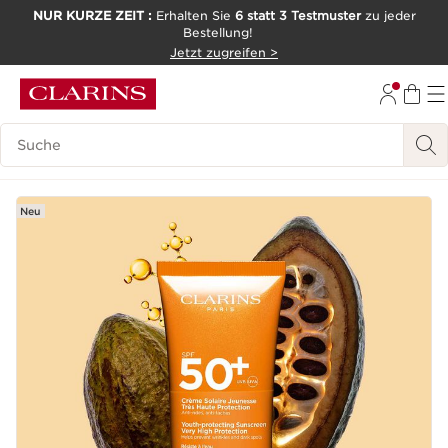
NUR KURZE ZEIT :
Erhalten Sie
6 statt 3 Testmuster
zu jeder
Bestellung!
WEITER ZUM INHALT
Jetzt zugreifen >
ZUM FOOTER GEHEN
Legende suchen
Neu