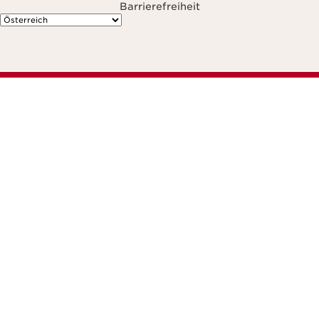
Barrierefreiheit
avigieren zu