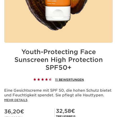
Youth-Protecting Face
Sunscreen High Protection
SPF50+
11 BEWERTUNGEN
Eine Gesichtscreme mit SPF 50, die hohen Schutz bietet
und Feuchtigkeit spendet. Sie pflegt alle Hauttypen.
MEHR DETAILS
Aktueller Preis 36,20€
Mitgliederpreis 32,58€
32,58€
36,20€
TREUEPREIS