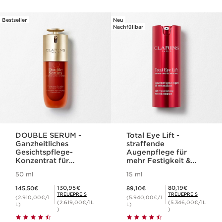
Bestseller
Neu
WEITER ZUM INHALT
Nachfüllbar
DOUBLE SERUM -
Total Eye Lift -
Ganzheitliches
straffende
Gesichtspflege-
Augenpflege für
Konzentrat für
mehr Festigkeit &
jugendliche Haut
Hautdichte
50 ml
15 ml
Aktueller Preis 145,50€
Aktueller Preis 89,10€
Mitgliederpreis 130,95€
Mitgliederpreis 80,19€
130,95€
80,19€
145,50€
89,10€
TREUEPREIS
TREUEPREIS
(2.910,00€/1
(5.940,00€/1
(2.619,00€/1L
(5.346,00€/1L
L)
L)
)
)