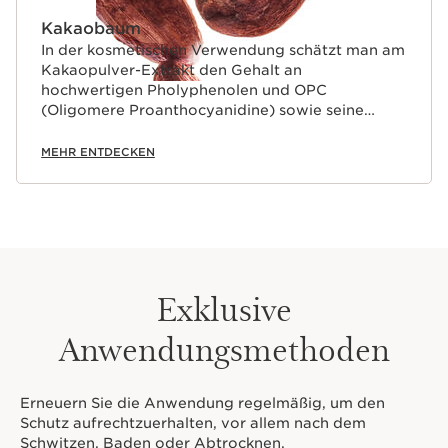
Kakaobaum
In der kosmetischen Verwendung schätzt man am
Kakaopulver-Extrakt den Gehalt an
hochwertigen Pholyphenolen und OPC
(Oligomere Proanthocyanidine) sowie seine
beruhigende Wirkung und antioxidativen
Eigenschaften.
MEHR ENTDECKEN
Exklusive
Anwendungsmethoden
Erneuern Sie die Anwendung regelmäßig, um den
Schutz aufrechtzuerhalten, vor allem nach dem
Schwitzen, Baden oder Abtrocknen.