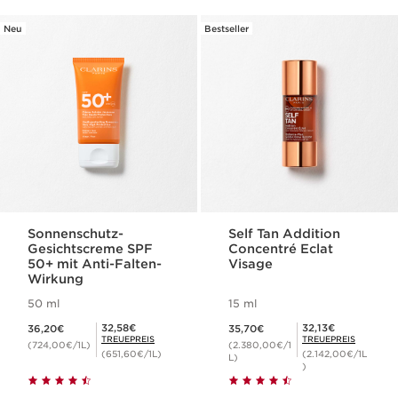
Neu
Bestseller
Sonnenschutz-
Self Tan Addition
Gesichtscreme SPF
Concentré Eclat
50+ mit Anti-Falten-
Visage
Wirkung
50 ml
15 ml
Aktueller Preis 36,20€
Aktueller Preis 35,70€
Mitgliederpreis 32,58€
Mitgliederpreis 32,13€
32,58€
32,13€
36,20€
35,70€
TREUEPREIS
TREUEPREIS
(724,00€/1L)
(2.380,00€/1
(651,60€/1L)
(2.142,00€/1L
L)
)