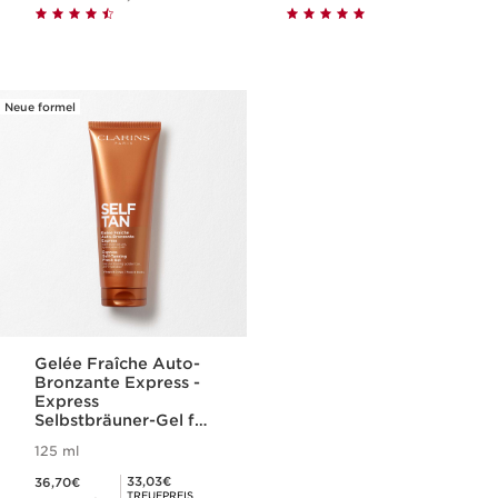
Neue formel
Gelée Fraîche Auto-
Bronzante Express -
Express
Selbstbräuner-Gel für
Gesicht und Körper
125 ml
Aktueller Preis 36,70€
Mitgliederpreis 33,03€
33,03€
36,70€
TREUEPREIS