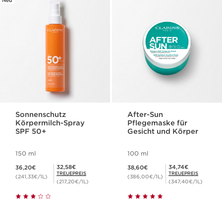
Neu
Sonnenschutz
After-Sun
Körpermilch-Spray
Pflegemaske für
SPF 50+
Gesicht und Körper
150 ml
100 ml
Aktueller Preis 36,20€
Aktueller Preis 38,60€
Mitgliederpreis 32,58€
Mitgliederpreis 34,74€
32,58€
34,74€
36,20€
38,60€
TREUEPREIS
TREUEPREIS
(241,33€/1L)
(386,00€/1L)
(217,20€/1L)
(347,40€/1L)