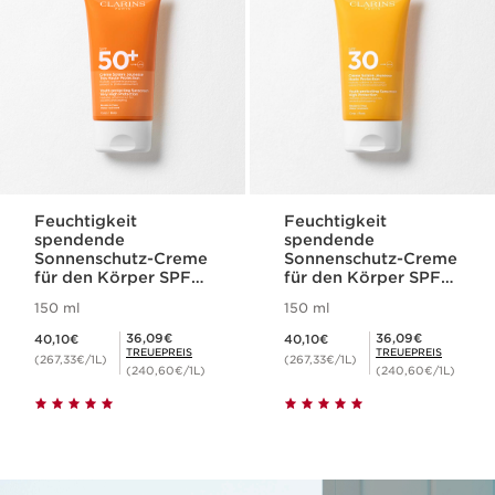
Feuchtigkeit
Feuchtigkeit
spendende
spendende
Sonnenschutz-Creme
Sonnenschutz-Creme
für den Körper SPF
für den Körper SPF
50+
30
150 ml
150 ml
Aktueller Preis 40,10€
Aktueller Preis 40,10€
Mitgliederpreis 36,09€
Mitgliederpreis 36,09€
36,09€
36,09€
40,10€
40,10€
TREUEPREIS
TREUEPREIS
(267,33€/1L)
(267,33€/1L)
(240,60€/1L)
(240,60€/1L)