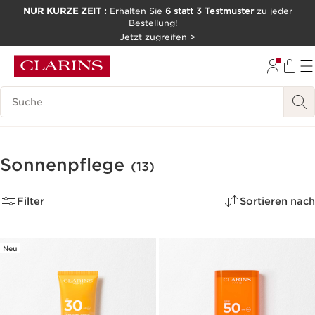
NUR KURZE ZEIT :
Erhalten Sie
6 statt 3 Testmuster
zu jeder
Bestellung!
WEITER ZUM INHALT
Jetzt zugreifen >
ZUM FOOTER GEHEN
Legende suchen
Sonnenpflege
(13)
Filter
Sortieren nach
Neu