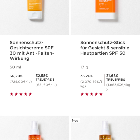
Sonnenschutz-
Sonnenschutz-Stick
Gesichtscreme SPF
für Gesicht & sensible
30 mit Anti-Falten-
Hautpartien SPF 50
Wirkung
50 ml
17 g
Aktueller Preis 36,20€
Aktueller Preis 35,20€
Mitgliederpreis 32,58€
Mitgliederpreis 31,68€
32,58€
31,68€
36,20€
35,20€
TREUEPREIS
TREUEPREIS
(724,00€/1L)
(2.070,59€/1
(651,60€/1L)
(1.863,53€/1kg
kg)
)
Neu