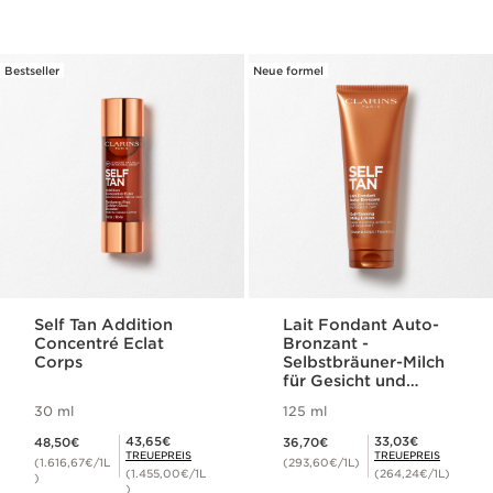
Bestseller
Neue formel
Self Tan Addition
Lait Fondant Auto-
Concentré Eclat
Bronzant -
Corps
Selbstbräuner-Milch
für Gesicht und
Körper
30 ml
125 ml
Aktueller Preis 48,50€
Aktueller Preis 36,70€
Mitgliederpreis 43,65€
Mitgliederpreis 33,03€
43,65€
33,03€
48,50€
36,70€
TREUEPREIS
TREUEPREIS
(1.616,67€/1L
(293,60€/1L)
(1.455,00€/1L
(264,24€/1L)
)
)