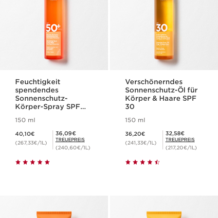
Feuchtigkeit
Verschönerndes
spendendes
Sonnenschutz-Öl für
Sonnenschutz-
Körper & Haare SPF
Körper-Spray SPF
30
50+
150 ml
150 ml
Aktueller Preis 40,10€
Aktueller Preis 36,20€
Mitgliederpreis 36,09€
Mitgliederpreis 32,58€
36,09€
32,58€
40,10€
36,20€
TREUEPREIS
TREUEPREIS
(267,33€/1L)
(241,33€/1L)
(240,60€/1L)
(217,20€/1L)