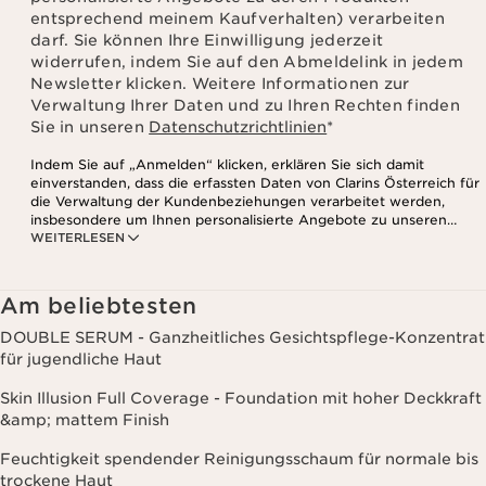
entsprechend meinem Kaufverhalten) verarbeiten
darf. Sie können Ihre Einwilligung jederzeit
widerrufen, indem Sie auf den Abmeldelink in jedem
Newsletter klicken. Weitere Informationen zur
Verwaltung Ihrer Daten und zu Ihren Rechten finden
Sie in unseren
Datenschutzrichtlinien
*
Indem Sie auf „Anmelden“ klicken, erklären Sie sich damit
einverstanden, dass die erfassten Daten von Clarins Österreich für
die Verwaltung der Kundenbeziehungen verarbeitet werden,
insbesondere um Ihnen personalisierte Angebote zu unseren
WEITERLESEN
Produkten und Dienstleistungen entsprechend Ihrem
Kaufverhalten, Ihren Gewohnheiten und/oder Ihren Interessen
zuzusenden, auch durch Anzeige in sozialen Netzwerken und auf
Websites Dritter, sowie für analytische Zwecke.
Am beliebtesten
DOUBLE SERUM - Ganzheitliches Gesichtspflege-Konzentrat
für jugendliche Haut
Skin Illusion Full Coverage - Foundation mit hoher Deckkraft
&amp; mattem Finish
Feuchtigkeit spendender Reinigungsschaum für normale bis
trockene Haut