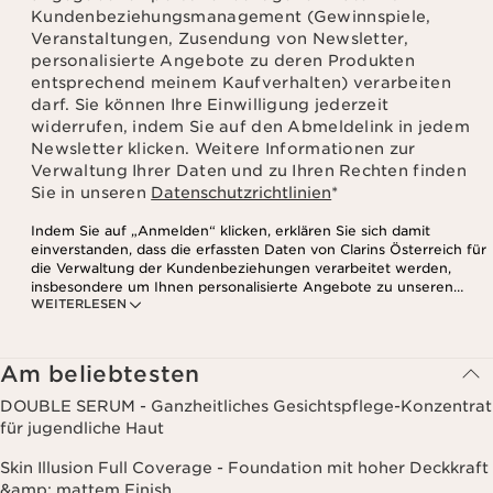
Kundenbeziehungsmanagement (Gewinnspiele,
Veranstaltungen, Zusendung von Newsletter,
personalisierte Angebote zu deren Produkten
entsprechend meinem Kaufverhalten) verarbeiten
darf. Sie können Ihre Einwilligung jederzeit
widerrufen, indem Sie auf den Abmeldelink in jedem
Newsletter klicken. Weitere Informationen zur
Verwaltung Ihrer Daten und zu Ihren Rechten finden
Sie in unseren
Datenschutzrichtlinien
*
Indem Sie auf „Anmelden“ klicken, erklären Sie sich damit
einverstanden, dass die erfassten Daten von Clarins Österreich für
die Verwaltung der Kundenbeziehungen verarbeitet werden,
insbesondere um Ihnen personalisierte Angebote zu unseren
WEITERLESEN
Produkten und Dienstleistungen entsprechend Ihrem
Kaufverhalten, Ihren Gewohnheiten und/oder Ihren Interessen
zuzusenden, auch durch Anzeige in sozialen Netzwerken und auf
Websites Dritter, sowie für analytische Zwecke.
Am beliebtesten
DOUBLE SERUM - Ganzheitliches Gesichtspflege-Konzentrat
für jugendliche Haut
Skin Illusion Full Coverage - Foundation mit hoher Deckkraft
&amp; mattem Finish