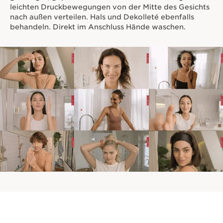
Haut sorgt für eine
leichten Druckbewegungen von der Mitte des Gesichts
gleichmäßigere und länger
nach außen verteilen. Hals und Dekolleté ebenfalls
anhaltende Bräune.
behandeln. Direkt im Anschluss Hände waschen.
Eine Bräune nach Mass
BRÄUNE NACH MASS
INTENSIVE BRÄUNE
NATÜRLICHE BRÄUNE