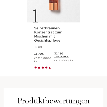
1
Selbstbräuner-
Konzentrat zum
Mischen mit
Gesichtspflege
15 ml
Aktueller Preis 35,70€
Mitgliederpreis 32,13€
32,13€
35,70€
TREUEPREIS
(2.380,00€/1
(2.142,00€/1L)
L)
Produktbewertungen