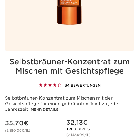
Selbstbräuner-Konzentrat zum
Mischen mit Gesichtspflege
34 BEWERTUNGEN
Selbstbräuner-Konzentrat zum Mischen mit der
Gesichtspflege für einen gebräunten Teint zu jeder
Jahreszeit.
MEHR DETAILS
Aktueller Preis 35,70€
Mitgliederpreis 32,13€
32,13€
35,70€
TREUEPREIS
(2.380,00€/1L)
(2.142,00€/1L)