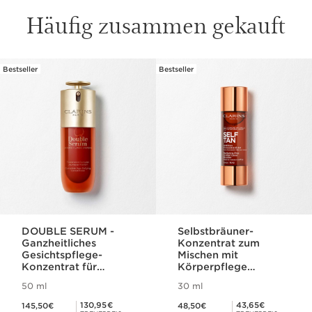
Häufig zusammen gekauft
Bestseller
Bestseller
WEITER ZUM INHALT
Lait Fondant
Auto-Bronzant
Selbstbräuner-Milch
Gesicht und Köper
SCHNELLANSICHT
DOUBLE SERUM -
Selbstbräuner-
Ganzheitliches
Konzentrat zum
Gesichtspflege-
Mischen mit
Konzentrat für
Körperpflege
jugendliche Haut
Addition Concentré
50 ml
30 ml
Eclat Corps
Aktueller Preis 145,50€
Aktueller Preis 48,50€
Mitgliederpreis 130,95€
Mitgliederpreis 43,65€
130,95€
43,65€
145,50€
48,50€