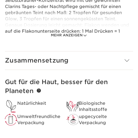
Selbstbräuner-Konzentrat wird mit der gewohnten
Clarins Tages- oder Nachtpflege gemischt für einen
gebräunten Teint nach Maß: 2 Tropfen für gesunden
Glow, 3 Tropfen für einen sonnengeküssten Teint.
Genaue Dosierung leicht gemacht: Flakon wenden und
auf die Flakonunterseite drücken: 1 Mal Drücken = 1
MEHR ANZEIGEN
Tropfen. Natürliche Bräune in einem Pflegeschritt,
einfach und gleichmäßig, zu erneuern je nach
gewünschter Intensität. Mit Aloe vera. Enthält keinen
UV-Filter und schützt nicht vor Sonneneinstrahlung.
Zusammensetzung
Nicht unverdünnt anwenden.
Vorsichtsmaßnahme bei der Verwendung
Dieses Produkt enthält keine Sonnenschutzmittel und
Gut für die Haut, besser für den
WEITER ZUM INHALT
schützt nicht vor Sonnenbrand.
Planeten
Clarins Plus
Verwandelt Ihre tägliche Clarins Pflege in Selbstbräuner
Natürlichkeit
Biologische
Pflege
Inhaltsstoffe
Umweltfreundliche
upgecycelte
Verpackung
Verpackung