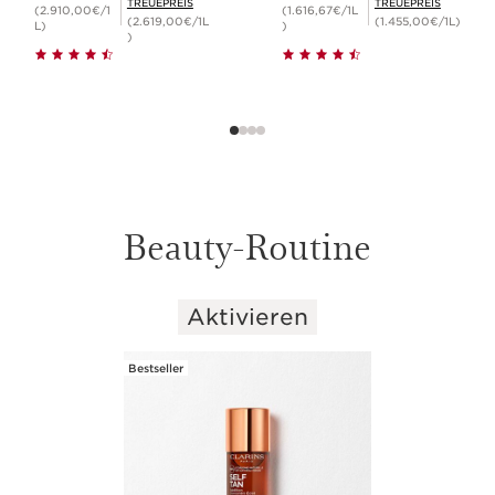
TREUEPREIS
TREUEPREIS
(2.910,00€/1
(1.616,67€/1L
(2.619,00€/1L
(1.455,00€/1L)
L)
)
)
Beauty-Routine
Aktivieren
WEITER ZUM INHALT
Bestseller