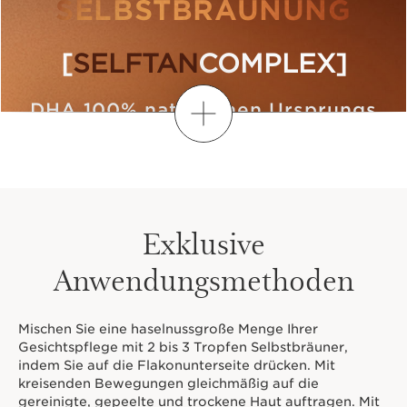
SELBSTBRÄUNUNG
[
SELFTAN
COMPLEX]
DHA 100% natürlichen Ursprungs
Mehr anzeigen
ERYTHRULOSE
Exklusive
für eine strahlende und lang
anhaltende Bräune.
Anwendungsmethoden
ALOE VERA –
EXTRAKT
Mischen Sie eine haselnussgroße Menge Ihrer
Gesichtspflege mit 2 bis 3 Tropfen Selbstbräuner,
unterstützt
indem Sie auf die Flakonunterseite drücken. Mit
die feuchtigkeitsspendende
kreisenden Bewegungen gleichmäßig auf die
Kraft. Eine hydratisierte
gereinigte, gepeelte und trockene Haut auftragen. Mit