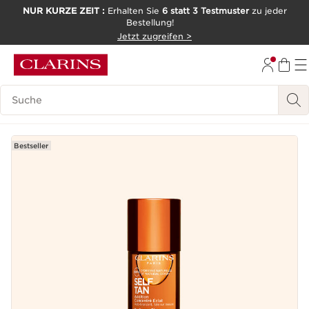
NUR KURZE ZEIT :
Erhalten Sie
6 statt 3 Testmuster
zu jeder
Bestellung!
WEITER ZUM INHALT
Jetzt zugreifen >
ZUM FOOTER GEHEN
Legende suchen
Bestseller